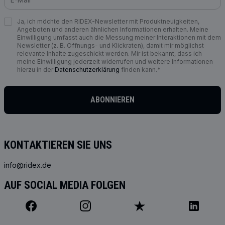
Ja, ich möchte den RIDEX-Newsletter mit Produktneuigkeiten,
Angeboten und anderen ähnlichen Informationen erhalten. Meine
Einwilligung umfasst auch die Messung meiner Interaktionen mit dem
Newsletter (z. B. Öffnungs- und Klickraten), damit mir möglichst
relevante Inhalte zugeschickt werden. Mir ist bekannt, dass ich
meine Einwilligung jederzeit widerrufen und weitere Informationen
hierzu in der
Datenschutzerklärung
finden kann.*
ABONNIEREN
KONTAKTIEREN SIE UNS
info@ridex.de
AUF SOCIAL MEDIA FOLGEN