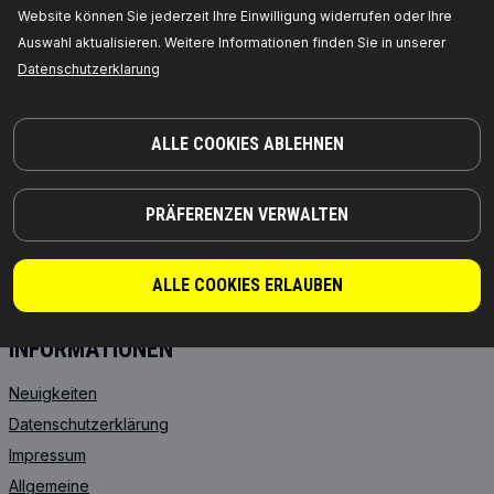
PRODUKTE
PARTNERSCHAFT
Website können Sie jederzeit Ihre Einwilligung widerrufen oder Ihre
Auswahl aktualisieren. Weitere Informationen finden Sie in unserer
ÜBER UNS
Händler
Datenschutzerklarung
RIDEX
Für Anbieter
RIDEX PLUS
Wo Sie kaufen können
ALLE COOKIES ABLEHNEN
RIDEX REMAN
FAQ
Motoröl
API-Integration
PRÄFERENZEN VERWALTEN
Getriebeöle
Kooperation mit RIDEX
Starterbatterien
FROSTSCHUTZMITTEL
ALLE COOKIES ERLAUBEN
INFORMATIONEN
Neuigkeiten
Datenschutzerklärung
Impressum
Allgemeine