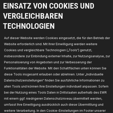
EINSATZ VON COOKIES UND
VERGLEICHBAREN
Ventil,
Kurbelgehäuseentlüftung
TECHNOLOGIEN
Auf dieser Website werden Cookies eingesetzt, die für den Betrieb der
Website erforderlich sind. Mit Ihrer Einwilligung werden weitere
Cookies und vergleichbare Technologien („Tools“) genutzt,
insbesondere zur Einbindung externer Inhalte, zur Nutzungsanalyse, zur
Personalisierung von Angeboten und zur Verbesserung der
Funktionalitäten der Website. Mit den Schaltflächen unten können Sie
diese Tools insgesamt erlauben oder ablehnen. Unter „Individuelle
Datenschutzeinstellungen“ finden Sie ausführliche Informationen zu
TEILE, AUF DIE SIE SICH VERLASSEN KÖNNEN
allen Tools und können Ihre Einstellungen individuell anpassen. Sofern
© 2026 | RIDEX GMBH
bei der Nutzung eines Tools Daten in Drittstaaten außerhalb des EWR
JOSEF-ORLOPP-STRASSE 55
mit einem ggf. niedrigeren Datenschutzniveau übermittelt werden,
10365 BERLIN
umfasst Ihre Einwilligung ausdrücklich auch diese Übermittlung und
weitere Verarbeitung. In den Cookie-Einstellungen im Footer unserer