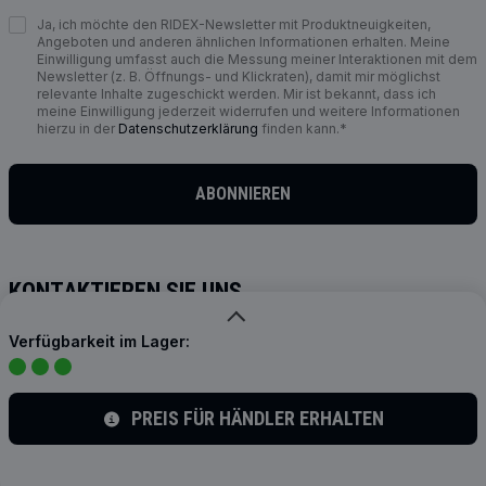
Ja, ich möchte den RIDEX-Newsletter mit Produktneuigkeiten,
Angeboten und anderen ähnlichen Informationen erhalten. Meine
Einwilligung umfasst auch die Messung meiner Interaktionen mit dem
Newsletter (z. B. Öffnungs- und Klickraten), damit mir möglichst
relevante Inhalte zugeschickt werden. Mir ist bekannt, dass ich
meine Einwilligung jederzeit widerrufen und weitere Informationen
hierzu in der
Datenschutzerklärung
finden kann.*
ABONNIEREN
KONTAKTIEREN SIE UNS
info@ridex.de
Verfügbarkeit im Lager:
AUF SOCIAL MEDIA FOLGEN
PREIS FÜR HÄNDLER ERHALTEN