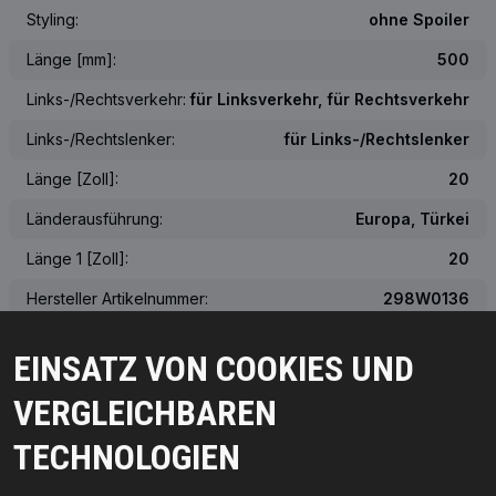
Styling:
ohne Spoiler
Länge [mm]:
500
Links-/Rechtsverkehr:
für Linksverkehr, für Rechtsverkehr
Links-/Rechtslenker:
für Links-/Rechtslenker
Länge [Zoll]:
20
Länderausführung:
Europa, Türkei
Länge 1 [Zoll]:
20
Hersteller Artikelnummer:
298W0136
Die Hersteller:
RIDEX
EINSATZ VON COOKIES UND
EAN-Nummer(n):
4059191550487
VERGLEICHBAREN
Gewicht [kg]:
0.138
TECHNOLOGIEN
Das tatsächliche Aussehen des Produkts kann von der Abbildung
abweichen