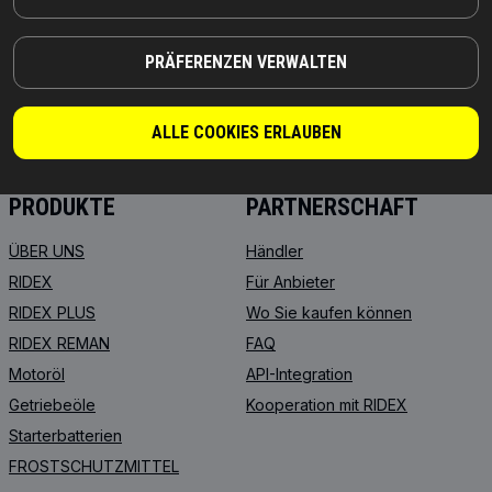
TEILE, AUF DIE SIE SICH VERLASSEN KÖNNEN
PRÄFERENZEN VERWALTEN
© 2026 | RIDEX GMBH
JOSEF-ORLOPP-STRASSE 55
10365 BERLIN
ALLE COOKIES ERLAUBEN
PRODUKTE
PARTNERSCHAFT
ÜBER UNS
Händler
RIDEX
Für Anbieter
RIDEX PLUS
Wo Sie kaufen können
RIDEX REMAN
FAQ
Motoröl
API-Integration
Getriebeöle
Kooperation mit RIDEX
Starterbatterien
FROSTSCHUTZMITTEL