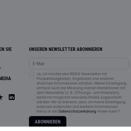
N SIE
UNSEREN NEWSLETTER ABONNIEREN
e
Ja, ich möchte den RIDEX-Newsletter mit
MEDIA
Produktneuigkeiten, Angeboten und anderen
ähnlichen Informationen erhalten. Meine Einwilligung
umfasst auch die Messung meiner Interaktionen mit
dem Newsletter (z. B. Öffnungs- und Klickraten),
damit mir möglichst relevante Inhalte zugeschickt
werden. Mir ist bekannt, dass ich meine Einwilligung
jederzeit widerrufen und weitere Informationen
hierzu in der
Datenschutzerklärung
finden kann.*
ABONNIEREN