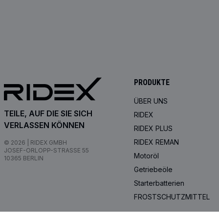
PRODUKTE
ÜBER UNS
TEILE, AUF DIE SIE SICH
RIDEX
VERLASSEN KÖNNEN
RIDEX PLUS
RIDEX REMAN
© 2026 | RIDEX GMBH
JOSEF-ORLOPP-STRASSE 55
Motoröl
10365 BERLIN
Getriebeöle
Starterbatterien
FROSTSCHUTZMITTEL