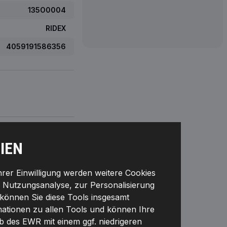
135O0004
RIDEX
4059191586356
1102600QAB
IEN
32135AX001
Ihrer Einwilligung werden weitere Cookies
4404724
r Nutzungsanalyse, zur Personalisierung
können Sie diese Tools insgesamt
9112724
rmationen zu allen Tools und können Ihre
7703062062
lb des EWR mit einem ggf. niedrigeren