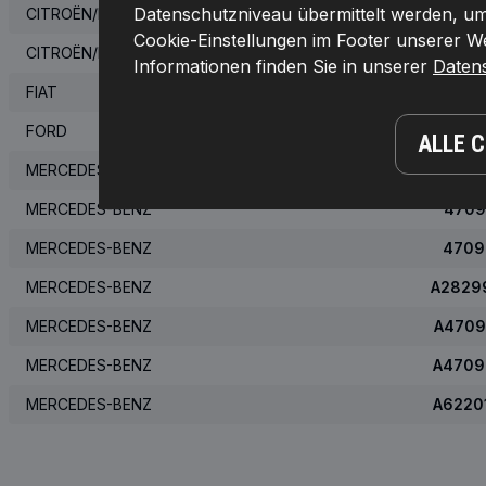
Datenschutzniveau übermittelt werden, umf
CITROËN/PEUGEOT
Cookie-Einstellungen im Footer unserer Web
CITROËN/PEUGEOT
9677
Informationen finden Sie in unserer
Daten
FIAT
6000
FORD
2
ALLE 
MERCEDES-BENZ
2829
MERCEDES-BENZ
4709
MERCEDES-BENZ
4709
MERCEDES-BENZ
A2829
MERCEDES-BENZ
A4709
MERCEDES-BENZ
A4709
MERCEDES-BENZ
A6220