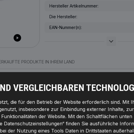
Hersteller Artikelnummer:
Die Hersteller:
EAN-Nummer(n):
ERKAUFTE PRODUKTE IN IHREM LAND
016430
NISSAN
UND VERGLEICHBAREN TECHNOLOG
031338
NISSAN
zt, die für den Betrieb der Website erforderlich sind. Mit 
031327
OPEL
genutzt, insbesondere zur Einbindung externer Inhalte, zu
unktionalitäten der Website. Mit den Schaltflächen unten 
31327
OPEL
le Datenschutzeinstellungen“ finden Sie ausführliche Info
491780
RENAULT
 bei der Nutzung eines Tools Daten in Drittstaaten außerha