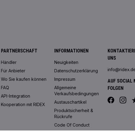
PARTNERSCHAFT
INFORMATIONEN
KONTAKTIERE
UNS
Händler
Neuigkeiten
info@ridex.d
Für Anbieter
Datenschutzerklärung
Wo Sie kaufen können
Impressum
AUF SOCIAL 
FAQ
Allgemeine
FOLGEN
Verkaufsbedingungen
API-Integration
Austauschartikel
Kooperation mit RIDEX
Produktsicherheit &
Rückrufe
Code Of Conduct
Cookie-Einstellungen