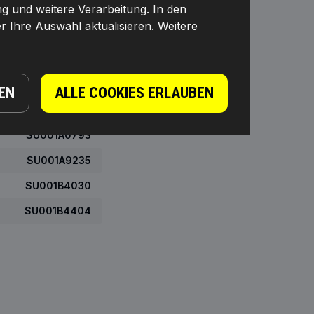
ng und weitere Verarbeitung. In den
8550503619
r Ihre Auswahl aktualisieren. Weitere
SU00101088
SU00100592
SU00100819
EN
ALLE COOKIES ERLAUBEN
SU001A0028
SU001A0793
SU001A9235
SU001B4030
SU001B4404