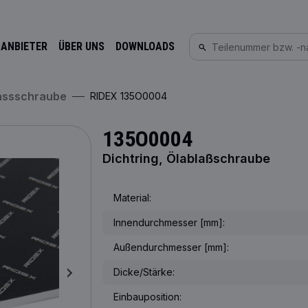
 ANBIETER
ÜBER UNS
DOWNLOADS
lassschraube
RIDEX 135O0004
135O0004
Dichtring, Ölablaßschraube
Material:
Innendurchmesser [mm]:
Außendurchmesser [mm]:
Dicke/Stärke:
Einbauposition: