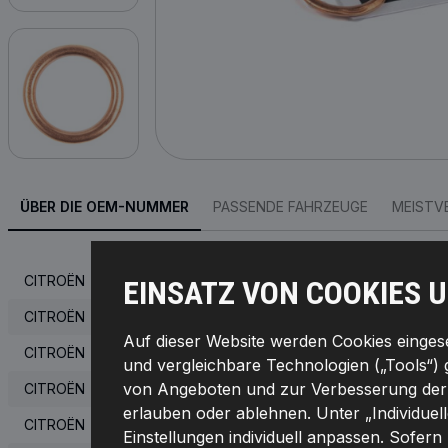
ÜBER DIE OEM-NUMMER
PASSENDE FAHRZEUGE
MEISTV
CITROËN
EINSATZ VON COOKIES 
CITROËN
Auf dieser Website werden Cookies eingeset
CITROËN
und vergleichbare Technologien („Tools“) 
von Angeboten und zur Verbesserung der F
CITROËN
erlauben oder ablehnen. Unter „Individuel
CITROËN
9677
Einstellungen individuell anpassen. Sofern