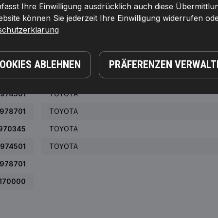
asst Ihre Einwilligung ausdrücklich auch diese Übermittlu
031338
RENAULT
site können Sie jederzeit Ihre Einwilligung widerrufen ode
491780
TOYOTA
schutzerklarung
616182
TOYOTA
120478
TOYOTA
COOKIES ABLEHNEN
PRÄFERENZEN VERWALT
970345
TOYOTA
974501
TOYOTA
978701
TOYOTA
970345
TOYOTA
974501
TOYOTA
978701
170000