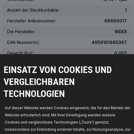
Anzahl der Steckkontakte:
1
Hersteller Artikelnummer:
686S0017
Die Hersteller:
RIDEX
EAN-Nummer(n):
4059191685387
Gewicht [kg]:
0.052
Das tatsächliche Aussehen des Produkts kann von der Abbildung
EINSATZ VON COOKIES UND
abweichen
VERGLEICHBAREN
ÜBER DIE OEM-NUMMER
TECHNOLOGIEN
PASSENDE FAHRZEUGE
Auf dieser Website werden Cookies eingesetzt, die für den Betrieb der
Website erforderlich sind. Mit Ihrer Einwilligung werden weitere
MEISTVERKAUFTE PRODUKTE IN IHREM LAND
Cookies und vergleichbare Technologien („Tools“) genutzt,
insbesondere zur Einbindung externer Inhalte, zur Nutzungsanalyse, zur
KOMPATIBLE TEILE