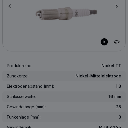
Produktreihe:
Nickel TT
Zündkerze:
Nickel-Mittelelektrode
Elektrodenabstand [mm]:
1,3
Schlüsselweite:
16 mm
Gewindelänge [mm]:
25
Funkenlage [mm]:
3
Gewindemaß:
M 14 x 1,25