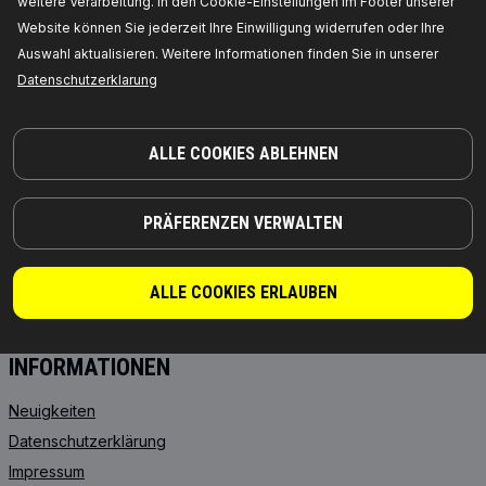
weitere Verarbeitung. In den Cookie-Einstellungen im Footer unserer
Website können Sie jederzeit Ihre Einwilligung widerrufen oder Ihre
PRODUKTE
PARTNERSCHAFT
Auswahl aktualisieren. Weitere Informationen finden Sie in unserer
Datenschutzerklarung
ÜBER UNS
Händler
RIDEX
Für Anbieter
RIDEX PLUS
Wo Sie kaufen können
ALLE COOKIES ABLEHNEN
RIDEX REMAN
FAQ
Motoröl
API-Integration
PRÄFERENZEN VERWALTEN
Getriebeöle
Kooperation mit RIDEX
Starterbatterien
ALLE COOKIES ERLAUBEN
FROSTSCHUTZMITTEL
INFORMATIONEN
Neuigkeiten
Datenschutzerklärung
Impressum