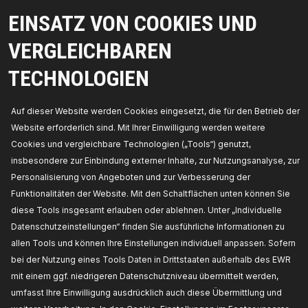
EINSATZ VON COOKIES UND
MEISTVERKAUFTE PRODUKTE IN IHREM LAND
VERGLEICHBAREN
TECHNOLOGIEN
Auf dieser Website werden Cookies eingesetzt, die für den Betrieb der
Website erforderlich sind. Mit Ihrer Einwilligung werden weitere
Cookies und vergleichbare Technologien („Tools“) genutzt,
insbesondere zur Einbindung externer Inhalte, zur Nutzungsanalyse, zur
Personalisierung von Angeboten und zur Verbesserung der
Funktionalitäten der Website. Mit den Schaltflächen unten können Sie
diese Tools insgesamt erlauben oder ablehnen. Unter „Individuelle
Datenschutzeinstellungen“ finden Sie ausführliche Informationen zu
TEILE, AUF DIE SIE SICH VERLASSEN KÖNNEN
allen Tools und können Ihre Einstellungen individuell anpassen. Sofern
bei der Nutzung eines Tools Daten in Drittstaaten außerhalb des EWR
© 2026 | RIDEX GMBH
JOSEF-ORLOPP-STRASSE 55
mit einem ggf. niedrigeren Datenschutzniveau übermittelt werden,
10365 BERLIN
umfasst Ihre Einwilligung ausdrücklich auch diese Übermittlung und