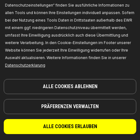
Datenschutzeinstellungen“ finden Sie ausführliche Informationen zu
allen Tools und können Ihre Einstellungen individuell anpassen. Sofern
bei der Nutzung eines Tools Daten in Drittstaaten außerhalb des EWR
mit einem ggf. niedrigeren Datenschutzniveau übermittelt werden,
umfasst Ihre Einwilligung ausdrücklich auch diese Übermittlung und
weitere Verarbeitung. In den Cookie-Einstellungen im Footer unserer
Website können Sie jederzeit Ihre Einwilligung widerrufen oder Ihre
TEILE, AUF DIE SIE SICH VERLASSEN KÖNNEN
Auswahl aktualisieren. Weitere Informationen finden Sie in unserer
© 2026 | RIDEX GMBH
Datenschutzerklarung
JOSEF-ORLOPP-STRASSE 55
10365 BERLIN
ALLE COOKIES ABLEHNEN
PRODUKTE
PARTNERSCHAFT
PRÄFERENZEN VERWALTEN
ÜBER UNS
Händler
RIDEX
Für Anbieter
ALLE COOKIES ERLAUBEN
RIDEX PLUS
Wo Sie kaufen können
RIDEX REMAN
FAQ