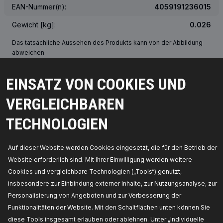
EAN-Nummer(n):
4059191236015
Gewicht [kg]:
0.026
Das tatsächliche Aussehen des Produkts kann von der Abbildung
abweichen
EINSATZ VON COOKIES UND
ÜBER DIE OEM-NUMMER
VERGLEICHBAREN
PASSENDE FAHRZEUGE
TECHNOLOGIEN
MEISTVERKAUFTE PRODUKTE IN IHREM LAND
Auf dieser Website werden Cookies eingesetzt, die für den Betrieb der
KOMPATIBLE TEILE
Website erforderlich sind. Mit Ihrer Einwilligung werden weitere
Cookies und vergleichbare Technologien („Tools“) genutzt,
insbesondere zur Einbindung externer Inhalte, zur Nutzungsanalyse, zur
Personalisierung von Angeboten und zur Verbesserung der
Funktionalitäten der Website. Mit den Schaltflächen unten können Sie
diese Tools insgesamt erlauben oder ablehnen. Unter „Individuelle