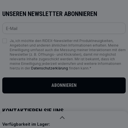
UNSEREN NEWSLETTER ABONNIEREN
Ja, ich möchte den RIDEX-Newsletter mit Produktneuigkeiten,
Angeboten und anderen ähnlichen Informationen erhalten. Meine
Einwilligung umfasst auch die Messung meiner Interaktionen mit dem
Newsletter (z. B. Öffnungs- und Klickraten), damit mir möglichst
relevante Inhalte zugeschickt werden. Mir ist bekannt, dass ich
meine Einwilligung jederzeit widerrufen und weitere Informationen
hierzu in der
Datenschutzerklärung
finden kann.*
ABONNIEREN
KONTAKTIEREN SIE UNS
info@ridex.de
Verfügbarkeit im Lager: