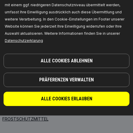
mit einem ggf. niedrigeren Datenschutzniveau übermittelt werden,
TEILE, AUF DIE SIE SICH VERLASSEN KÖNNEN
umfasst Ihre Einwilligung ausdrücklich auch diese Übermittlung und
© 2026 | RIDEX GMBH
weitere Verarbeitung. In den Cookie-Einstellungen im Footer unserer
JOSEF-ORLOPP-STRASSE 55
Website können Sie jederzeit Ihre Einwilligung widerrufen oder Ihre
10365 BERLIN
Auswahl aktualisieren. Weitere Informationen finden Sie in unserer
Datenschutzerklarung
PRODUKTE
PARTNERSCHAFT
ALLE COOKIES ABLEHNEN
ÜBER UNS
Händler
RIDEX
Für Anbieter
RIDEX PLUS
Wo Sie kaufen können
PRÄFERENZEN VERWALTEN
RIDEX REMAN
FAQ
Motoröl
API-Integration
ALLE COOKIES ERLAUBEN
Getriebeöle
Kooperation mit RIDEX
Starterbatterien
FROSTSCHUTZMITTEL