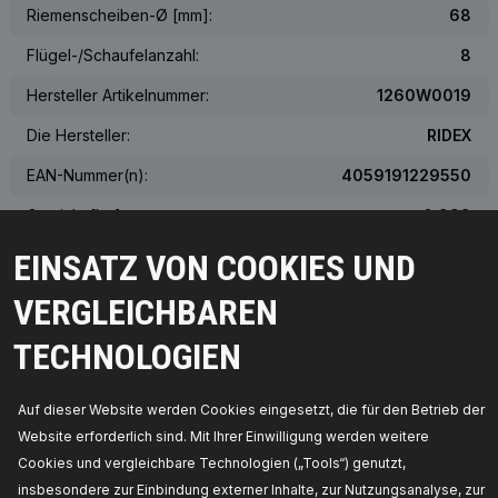
Riemenscheiben-Ø [mm]:
68
Flügel-/Schaufelanzahl:
8
Hersteller Artikelnummer:
1260W0019
Die Hersteller:
RIDEX
EAN-Nummer(n):
4059191229550
Gewicht [kg]:
0.998
EINSATZ VON COOKIES UND
Das tatsächliche Aussehen des Produkts kann von der Abbildung
abweichen
VERGLEICHBAREN
TECHNOLOGIEN
ÜBER DIE OEM-NUMMER
PASSENDE FAHRZEUGE
Auf dieser Website werden Cookies eingesetzt, die für den Betrieb der
Website erforderlich sind. Mit Ihrer Einwilligung werden weitere
MEISTVERKAUFTE PRODUKTE IN IHREM LAND
Cookies und vergleichbare Technologien („Tools“) genutzt,
insbesondere zur Einbindung externer Inhalte, zur Nutzungsanalyse, zur