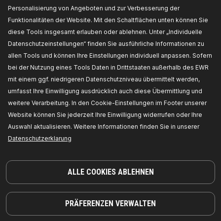
KOMPATIBLE TEILE
Personalisierung von Angeboten und zur Verbesserung der
Funktionalitäten der Website. Mit den Schaltflächen unten können Sie
diese Tools insgesamt erlauben oder ablehnen. Unter „Individuelle
Datenschutzeinstellungen“ finden Sie ausführliche Informationen zu
allen Tools und können Ihre Einstellungen individuell anpassen. Sofern
bei der Nutzung eines Tools Daten in Drittstaaten außerhalb des EWR
mit einem ggf. niedrigeren Datenschutzniveau übermittelt werden,
umfasst Ihre Einwilligung ausdrücklich auch diese Übermittlung und
weitere Verarbeitung. In den Cookie-Einstellungen im Footer unserer
Website können Sie jederzeit Ihre Einwilligung widerrufen oder Ihre
Auswahl aktualisieren. Weitere Informationen finden Sie in unserer
Datenschutzerklarung
TEILE, AUF DIE SIE SICH VERLASSEN KÖNNEN
ALLE COOKIES ABLEHNEN
© 2026 | RIDEX GMBH
JOSEF-ORLOPP-STRASSE 55
10365 BERLIN
PRÄFERENZEN VERWALTEN