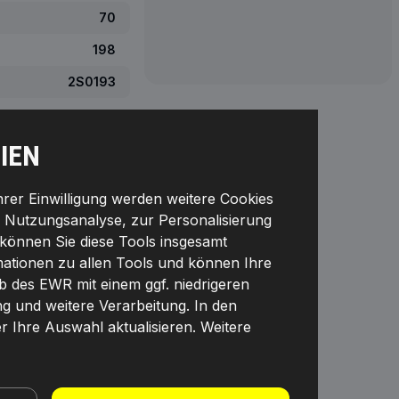
70
198
2S0193
IEN
Ihrer Einwilligung werden weitere Cookies
r Nutzungsanalyse, zur Personalisierung
können Sie diese Tools insgesamt
rmationen zu allen Tools und können Ihre
lb des EWR mit einem ggf. niedrigeren
ng und weitere Verarbeitung. In den
 FÜR HÄNDLER
r Ihre Auswahl aktualisieren. Weitere
RHALTEN