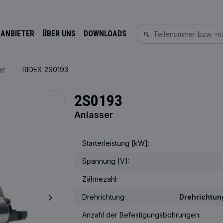
 ANBIETER
ÜBER UNS
DOWNLOADS
er
RIDEX 2S0193
2S0193
Anlasser
Starterleistung [kW]:
Spannung [V]:
Zähnezahl:
Drehrichtung:
Drehrichtun
Anzahl der Befestigungsbohrungen: