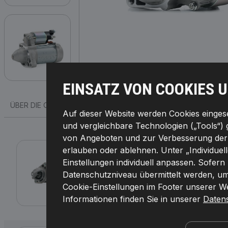
EINSATZ VON COOKIES 
ÜBER DIE OEM-NUMMER
PASSENDE FAHRZEUGE
MEISTVE
Auf dieser Website werden Cookies eingeset
und vergleichbare Technologien („Tools“) 
von Angeboten und zur Verbesserung der F
2S0193R
erlauben oder ablehnen. Unter „Individuel
Einstellungen individuell anpassen. Sofern
RIDEX REMAN Anlasser
Datenschutzniveau übermittelt werden, umf
Starterleistung [kW]:
1,8,
Spannung [V]:
12,
Zäh
Uhrzeigersinn,
Anzahl der Befestigungsboh
Cookie-Einstellungen im Footer unserer Web
198,
Hersteller Artikelnummer:
2S0193R,
Die H
4064138163880
Informationen finden Sie in unserer
Daten
Verfügbarkeit im Lager: