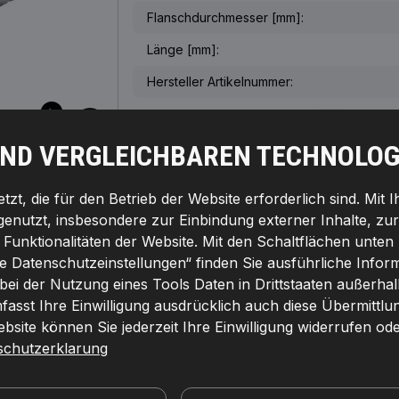
Flanschdurchmesser [mm]:
Länge [mm]:
Hersteller Artikelnummer:
UND VERGLEICHBAREN TECHNOLOG
RKAUFTE PRODUKTE IN IHREM LAND
KOMPATIBLE TEILE
zt, die für den Betrieb der Website erforderlich sind. Mit 
genutzt, insbesondere zur Einbindung externer Inhalte, zu
unktionalitäten der Website. Mit den Schaltflächen unten 
le Datenschutzeinstellungen“ finden Sie ausführliche Info
 bei der Nutzung eines Tools Daten in Drittstaaten außerha
asst Ihre Einwilligung ausdrücklich auch diese Übermittlu
nezahl:
12,
Drehrichtung:
Drehrichtung im
PREIS
rungen:
2,
Flanschdurchmesser [mm]:
70,
Länge [mm]:
site können Sie jederzeit Ihre Einwilligung widerrufen ode
E
ersteller:
RIDEX REMAN,
EAN-Nummer(n):
schutzerklarung