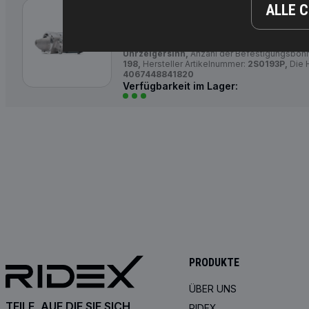
2S0193P
ALLE 
RIDEX
PLUS
Anlasser
Starterleistung [kW]:
1,8,
Spannung [V]:
12,
Zäh
Uhrzeigersinn,
Anzahl der Befestigungsboh
198,
Hersteller Artikelnummer:
2S0193P,
Die H
4067448841820
Verfügbarkeit im Lager:
PRODUKTE
ÜBER UNS
TEILE, AUF DIE SIE SICH
RIDEX