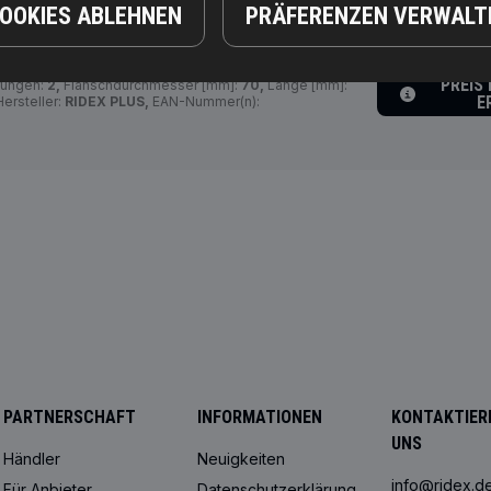
COOKIES ABLEHNEN
PRÄFERENZEN VERWALT
nezahl:
12,
Drehrichtung:
Drehrichtung im
PREIS
rungen:
2,
Flanschdurchmesser [mm]:
70,
Länge [mm]:
E
ersteller:
RIDEX PLUS,
EAN-Nummer(n):
PARTNERSCHAFT
INFORMATIONEN
KONTAKTIERE
UNS
Händler
Neuigkeiten
info@ridex.d
Für Anbieter
Datenschutzerklärung