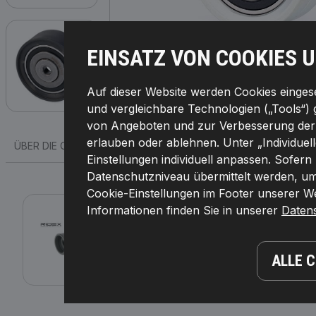
EINSATZ VON COOKIES 
Auf dieser Website werden Cookies eingeset
und vergleichbare Technologien („Tools“) 
von Angeboten und zur Verbesserung der F
erlauben oder ablehnen. Unter „Individuel
ÜBER DIE OEM-NUMMER
PASSENDE FAHRZEUGE
MEISTVE
Einstellungen individuell anpassen. Sofern
Datenschutzniveau übermittelt werden, umf
Cookie-Einstellungen im Footer unserer Web
313D0012
Informationen finden Sie in unserer
Daten
RIDEX Umlenkrolle, Zahnriemen
Breite [mm]:
29,0,
Material:
Metall,
Innendurc
Menge:
1,
Hersteller Artikelnummer:
313D001
ALLE 
4059191250394
Verfügbarkeit im Lager: