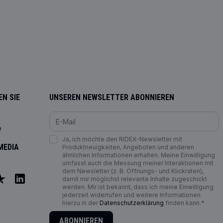
N SIE
UNSEREN NEWSLETTER ABONNIEREN
e
Ja, ich möchte den RIDEX-Newsletter mit
MEDIA
Produktneuigkeiten, Angeboten und anderen
ähnlichen Informationen erhalten. Meine Einwilligung
umfasst auch die Messung meiner Interaktionen mit
dem Newsletter (z. B. Öffnungs- und Klickraten),
damit mir möglichst relevante Inhalte zugeschickt
werden. Mir ist bekannt, dass ich meine Einwilligung
jederzeit widerrufen und weitere Informationen
hierzu in der
Datenschutzerklärung
finden kann.*
ABONNIEREN