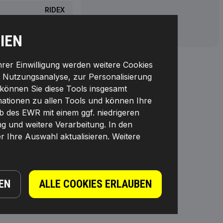
RIDEX
4059191256464
IEN
0.724
Ihrer Einwilligung werden weitere Cookies
r Nutzungsanalyse, zur Personalisierung
können Sie diese Tools insgesamt
rmationen zu allen Tools und können Ihre
lb des EWR mit einem ggf. niedrigeren
ng und weitere Verarbeitung. In den
r Ihre Auswahl aktualisieren. Weitere
 FÜR HÄNDLER
RHALTEN
EN
ALLE COOKIES ERLAUBEN