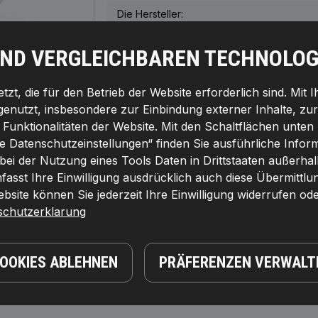
Die Hersteller:
EAN-Nummer(n):
UND VERGLEICHBAREN TECHNOLOG
Gewicht [kg]:
zt, die für den Betrieb der Website erforderlich sind. Mit 
genutzt, insbesondere zur Einbindung externer Inhalte, zu
unktionalitäten der Website. Mit den Schaltflächen unten 
le Datenschutzeinstellungen“ finden Sie ausführliche Info
RKAUFTE PRODUKTE IN IHREM LAND
KOMPATIBLE TEILE
 bei der Nutzung eines Tools Daten in Drittstaaten außerha
asst Ihre Einwilligung ausdrücklich auch diese Übermittlu
site können Sie jederzeit Ihre Einwilligung widerrufen ode
schutzerklarung
PREIS
hmesser [mm]:
8,0,
Außendurchmesser [mm]:
28,0,
E
2,
Die Hersteller:
RIDEX,
EAN-Nummer(n):
COOKIES ABLEHNEN
PRÄFERENZEN VERWALT