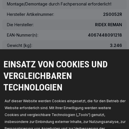
Montage/Demontage durch Fachpersonal erforderlich!:
Hersteller Artikelnummer:
2S0052R
Die Hersteller:
RIDEX REMAN
EAN-Nummer(n):
4067448091218
Gewicht [kg]:
3.246
Das tatsächliche Aussehen des Produkts kann von der Abbildung
EINSATZ VON COOKIES UND
abweichen
VERGLEICHBAREN
ÜBER DIE OEM-NUMMER
TECHNOLOGIEN
PASSENDE FAHRZEUGE
Auf dieser Website werden Cookies eingesetzt, die für den Betrieb der
MEISTVERKAUFTE PRODUKTE IN IHREM LAND
Website erforderlich sind. Mit Ihrer Einwilligung werden weitere
Cookies und vergleichbare Technologien („Tools“) genutzt,
KOMPATIBLE TEILE
insbesondere zur Einbindung externer Inhalte, zur Nutzungsanalyse, zur
Personalisierung von Angeboten und zur Verbesserung der