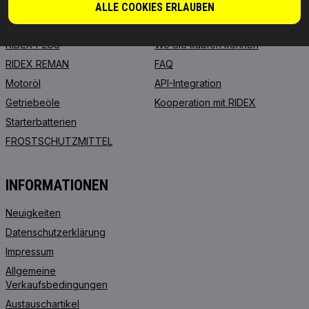
ÜBER UNS
Händler
ALLE COOKIES ERLAUBEN
RIDEX
Für Anbieter
RIDEX PLUS
Wo Sie kaufen können
RIDEX REMAN
FAQ
Motoröl
API-Integration
Getriebeöle
Kooperation mit RIDEX
Starterbatterien
FROSTSCHUTZMITTEL
INFORMATIONEN
Neuigkeiten
Datenschutzerklärung
Impressum
Allgemeine
Verkaufsbedingungen
Austauschartikel