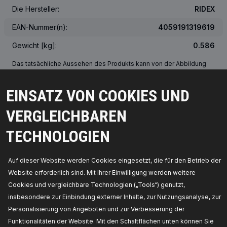
Die Hersteller:
RIDEX
EAN-Nummer(n):
4059191319619
Gewicht [kg]:
0.586
Das tatsächliche Aussehen des Produkts kann von der Abbildung
abweichen
EINSATZ VON COOKIES UND
ÜBER DIE OEM-NUMMER
VERGLEICHBAREN
PASSENDE FAHRZEUGE
TECHNOLOGIEN
MEISTVERKAUFTE PRODUKTE IN IHREM LAND
Auf dieser Website werden Cookies eingesetzt, die für den Betrieb der
Website erforderlich sind. Mit Ihrer Einwilligung werden weitere
KOMPATIBLE TEILE
Cookies und vergleichbare Technologien („Tools“) genutzt,
insbesondere zur Einbindung externer Inhalte, zur Nutzungsanalyse, zur
Personalisierung von Angeboten und zur Verbesserung der
Funktionalitäten der Website. Mit den Schaltflächen unten können Sie