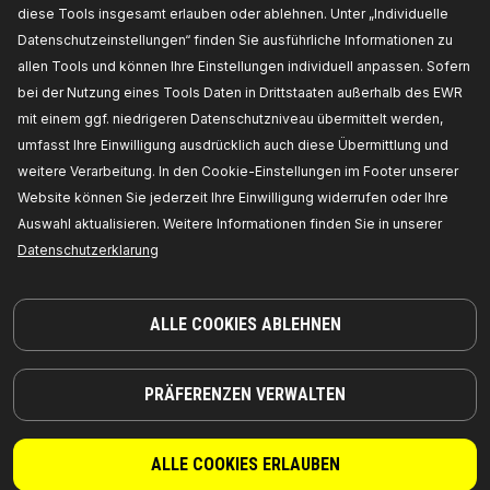
diese Tools insgesamt erlauben oder ablehnen. Unter „Individuelle
Datenschutzeinstellungen“ finden Sie ausführliche Informationen zu
allen Tools und können Ihre Einstellungen individuell anpassen. Sofern
bei der Nutzung eines Tools Daten in Drittstaaten außerhalb des EWR
mit einem ggf. niedrigeren Datenschutzniveau übermittelt werden,
umfasst Ihre Einwilligung ausdrücklich auch diese Übermittlung und
weitere Verarbeitung. In den Cookie-Einstellungen im Footer unserer
Website können Sie jederzeit Ihre Einwilligung widerrufen oder Ihre
Auswahl aktualisieren. Weitere Informationen finden Sie in unserer
TEILE, AUF DIE SIE SICH VERLASSEN KÖNNEN
Datenschutzerklarung
© 2026 | RIDEX GMBH
JOSEF-ORLOPP-STRASSE 55
10365 BERLIN
ALLE COOKIES ABLEHNEN
PRODUKTE
PARTNERSCHAFT
PRÄFERENZEN VERWALTEN
ÜBER UNS
Händler
RIDEX
Für Anbieter
ALLE COOKIES ERLAUBEN
RIDEX PLUS
Wo Sie kaufen können