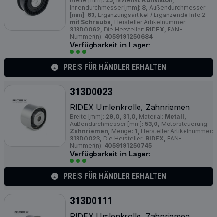
Breite [mm]:
25,
Material:
Kunststoff,
Innendurchmesser [mm]:
8,
Außendurchmesser
[mm]:
63,
Ergänzungsartikel / Ergänzende Info 2:
mit Schraube,
Hersteller Artikelnummer:
313D0062,
Die Hersteller:
RIDEX,
EAN-
Nummer(n):
4059191250684
Verfügbarkeit im Lager:
PREIS FÜR HÄNDLER ERHALTEN
313D0023
RIDEX Umlenkrolle, Zahnriemen
Breite [mm]:
29,0, 31,0,
Material:
Metall,
Außendurchmesser [mm]:
53,0,
Motorsteuerung:
Zahnriemen,
Menge:
1,
Hersteller Artikelnummer:
313D0023,
Die Hersteller:
RIDEX,
EAN-
Nummer(n):
4059191250745
Verfügbarkeit im Lager:
PREIS FÜR HÄNDLER ERHALTEN
313D0111
RIDEX Umlenkrolle, Zahnriemen