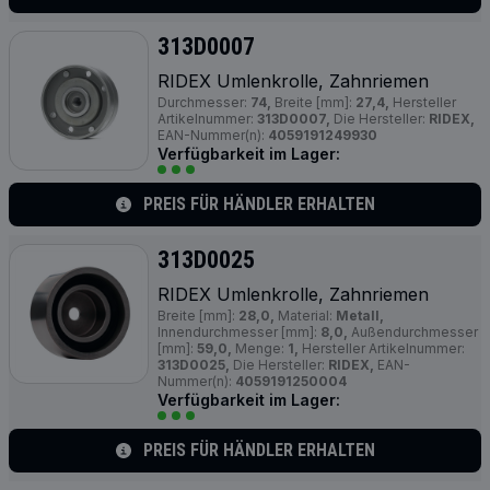
313D0007
RIDEX Umlenkrolle, Zahnriemen
Durchmesser:
74,
Breite [mm]:
27,4,
Hersteller
Artikelnummer:
313D0007,
Die Hersteller:
RIDEX,
EAN-Nummer(n):
4059191249930
Verfügbarkeit im Lager:
PREIS FÜR HÄNDLER ERHALTEN
313D0025
RIDEX Umlenkrolle, Zahnriemen
Breite [mm]:
28,0,
Material:
Metall,
Innendurchmesser [mm]:
8,0,
Außendurchmesser
[mm]:
59,0,
Menge:
1,
Hersteller Artikelnummer:
313D0025,
Die Hersteller:
RIDEX,
EAN-
Nummer(n):
4059191250004
Verfügbarkeit im Lager:
PREIS FÜR HÄNDLER ERHALTEN