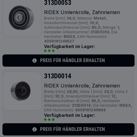
313D0053
RIDEX Umlenkrolle, Zahnriemen
Breite [mm]:
34,0,
Material:
Metall,
Innendurchmesser [mm]:
10,0,
Außendurchmesser [mm]:
80,0,
Menge:
1,
Hersteller Artikelnummer:
313D0053,
Die
Hersteller:
RIDEX,
EAN-Nummer(n):
4059191249527
Verfügbarkeit im Lager:
PREIS FÜR HÄNDLER ERHALTEN
313D0014
RIDEX Umlenkrolle, Zahnriemen
Breite [mm]:
28,50,
Höhe 1 [mm]:
29,0,
Höhe 2
[mm]:
32,0,
Innendurchmesser [mm]:
12,
Riemenscheiben-Ø [mm]:
65,0,
Hersteller
Artikelnummer:
313D0014,
Die Hersteller:
RIDEX,
EAN-Nummer(n):
4059191249664
Verfügbarkeit im Lager:
PREIS FÜR HÄNDLER ERHALTEN