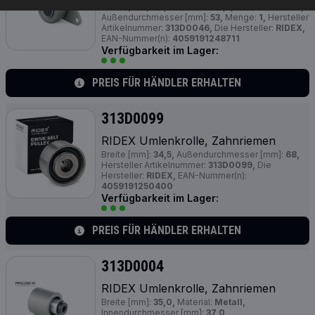
Breite [mm]:
27,
Höhe mm:
35,5,
Material:
Metall,
Außendurchmesser [mm]:
53,
Menge:
1,
Hersteller
Artikelnummer:
313D0046,
Die Hersteller:
RIDEX,
EAN-Nummer(n):
4059191248711
Verfügbarkeit im Lager:
PREIS FÜR HÄNDLER ERHALTEN
313D0099
RIDEX Umlenkrolle, Zahnriemen
Breite [mm]:
34,5,
Außendurchmesser [mm]:
68,
Hersteller Artikelnummer:
313D0099,
Die
Hersteller:
RIDEX,
EAN-Nummer(n):
4059191250400
Verfügbarkeit im Lager:
PREIS FÜR HÄNDLER ERHALTEN
313D0004
RIDEX Umlenkrolle, Zahnriemen
Breite [mm]:
35,0,
Material:
Metall,
Innendurchmesser [mm]:
37,0,