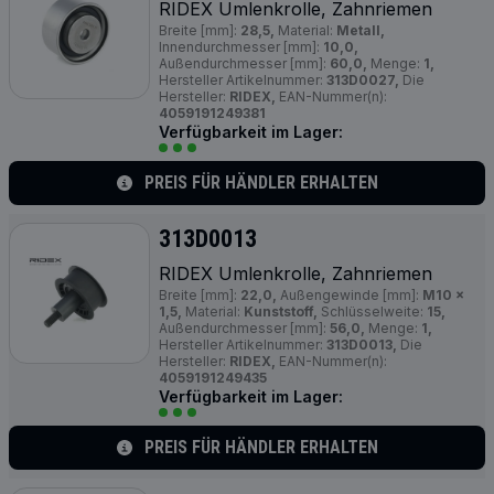
RIDEX Umlenkrolle, Zahnriemen
Breite [mm]:
28,5,
Material:
Metall,
Innendurchmesser [mm]:
10,0,
Außendurchmesser [mm]:
60,0,
Menge:
1,
Hersteller Artikelnummer:
313D0027,
Die
Hersteller:
RIDEX,
EAN-Nummer(n):
4059191249381
Verfügbarkeit im Lager:
PREIS FÜR HÄNDLER ERHALTEN
313D0013
RIDEX Umlenkrolle, Zahnriemen
Breite [mm]:
22,0,
Außengewinde [mm]:
M10 x
1,5,
Material:
Kunststoff,
Schlüsselweite:
15,
Außendurchmesser [mm]:
56,0,
Menge:
1,
Hersteller Artikelnummer:
313D0013,
Die
Hersteller:
RIDEX,
EAN-Nummer(n):
4059191249435
Verfügbarkeit im Lager:
PREIS FÜR HÄNDLER ERHALTEN