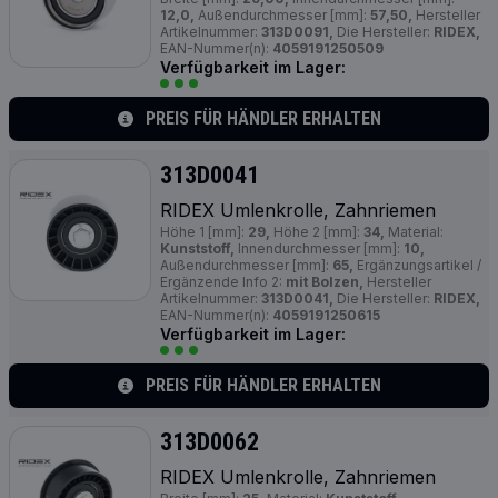
12,0,
Außendurchmesser [mm]:
57,50,
Hersteller
Artikelnummer:
313D0091,
Die Hersteller:
RIDEX,
EAN-Nummer(n):
4059191250509
Verfügbarkeit im Lager:
PREIS FÜR HÄNDLER ERHALTEN
313D0041
RIDEX Umlenkrolle, Zahnriemen
Höhe 1 [mm]:
29,
Höhe 2 [mm]:
34,
Material:
Kunststoff,
Innendurchmesser [mm]:
10,
Außendurchmesser [mm]:
65,
Ergänzungsartikel /
Ergänzende Info 2:
mit Bolzen,
Hersteller
Artikelnummer:
313D0041,
Die Hersteller:
RIDEX,
EAN-Nummer(n):
4059191250615
Verfügbarkeit im Lager:
PREIS FÜR HÄNDLER ERHALTEN
313D0062
RIDEX Umlenkrolle, Zahnriemen