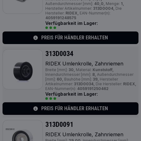
Außendurchmesser [mm]:
40,0,
Menge:
1,
Hersteller Artikelnummer:
313D0004,
Die
Hersteller:
RIDEX,
EAN-Nummer(n):
4059191248575
Verfügbarkeit im Lager:
PREIS FÜR HÄNDLER ERHALTEN
313D0034
RIDEX Umlenkrolle, Zahnriemen
Breite [mm]:
30,
Material:
Kunststoff,
Innendurchmesser [mm]:
8,
Außendurchmesser
[mm]:
60,
Bauhöhe [mm]:
39,
Hersteller
Artikelnummer:
313D0034,
Die Hersteller:
RIDEX,
EAN-Nummer(n):
4059191250462
Verfügbarkeit im Lager:
PREIS FÜR HÄNDLER ERHALTEN
313D0091
RIDEX Umlenkrolle, Zahnriemen
Breite [mm]:
29,00,
Innendurchmesser [mm]: