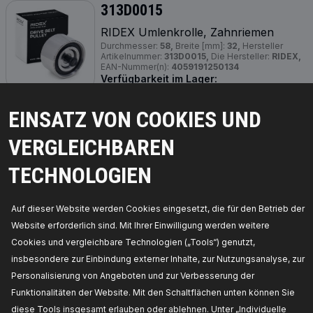
313D0015
RIDEX Umlenkrolle, Zahnriemen
Durchmesser:
58,
Breite [mm]:
32,
Hersteller
Artikelnummer:
313D0015,
Die Hersteller:
RIDEX,
EAN-Nummer(n):
4059191250134
Verfügbarkeit im Lager:
PREIS FÜR HÄNDLER ERHALTEN
EINSATZ VON COOKIES UND
VERGLEICHBAREN
313D0009
RIDEX Umlenkrolle, Zahnriemen
TECHNOLOGIEN
Breite [mm]:
29,0, 31,0,
Material:
Kunststoff,
Innendurchmesser [mm]:
10,0,
Außendurchmesser [mm]:
53,0,
Menge:
1,
Auf dieser Website werden Cookies eingesetzt, die für den Betrieb der
Hersteller Artikelnummer:
313D0009,
Die
Hersteller:
RIDEX,
EAN-Nummer(n):
Website erforderlich sind. Mit Ihrer Einwilligung werden weitere
4059191248513
Cookies und vergleichbare Technologien („Tools“) genutzt,
Verfügbarkeit im Lager:
insbesondere zur Einbindung externer Inhalte, zur Nutzungsanalyse, zur
Personalisierung von Angeboten und zur Verbesserung der
PREIS FÜR HÄNDLER ERHALTEN
Funktionalitäten der Website. Mit den Schaltflächen unten können Sie
diese Tools insgesamt erlauben oder ablehnen. Unter „Individuelle