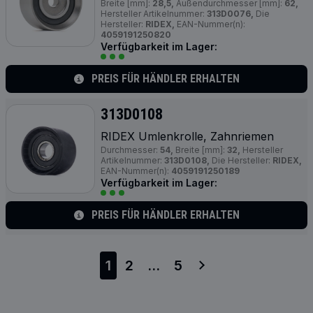
Breite [mm]:
28,5,
Außendurchmesser [mm]:
62,
Hersteller Artikelnummer:
313D0076,
Die
Hersteller:
RIDEX,
EAN-Nummer(n):
4059191250820
Verfügbarkeit im Lager:
PREIS FÜR HÄNDLER ERHALTEN
313D0108
RIDEX Umlenkrolle, Zahnriemen
Durchmesser:
54,
Breite [mm]:
32,
Hersteller
Artikelnummer:
313D0108,
Die Hersteller:
RIDEX,
EAN-Nummer(n):
4059191250189
Verfügbarkeit im Lager:
PREIS FÜR HÄNDLER ERHALTEN
1
2
...
5