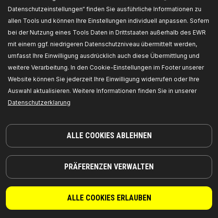
313D0033
Datenschutzeinstellungen“ finden Sie ausführliche Informationen zu
RIDEX Umlenkrolle, Zahnriemen
allen Tools und können Ihre Einstellungen individuell anpassen. Sofern
Durchmesser:
58,
Breite [mm]:
33,
Hersteller
bei der Nutzung eines Tools Daten in Drittstaaten außerhalb des EWR
Artikelnummer:
313D0033,
Die Hersteller:
RIDEX,
EAN-Nummer(n):
4059191250301
mit einem ggf. niedrigeren Datenschutzniveau übermittelt werden,
Verfügbarkeit im Lager:
umfasst Ihre Einwilligung ausdrücklich auch diese Übermittlung und
weitere Verarbeitung. In den Cookie-Einstellungen im Footer unserer
PREIS FÜR HÄNDLER ERHALTEN
Website können Sie jederzeit Ihre Einwilligung widerrufen oder Ihre
Auswahl aktualisieren. Weitere Informationen finden Sie in unserer
313D0010
Datenschutzerklarung
RIDEX Umlenkrolle, Zahnriemen
Breite 1 [mm]:
53,
Außendurchmesser 1 [mm]:
60,
Hersteller Artikelnummer:
313D0010,
Die
ALLE COOKIES ABLEHNEN
Hersteller:
RIDEX,
EAN-Nummer(n):
4059191250387
Verfügbarkeit im Lager:
PRÄFERENZEN VERWALTEN
PREIS FÜR HÄNDLER ERHALTEN
313D0046
ALLE COOKIES ERLAUBEN
RIDEX Umlenkrolle, Zahnriemen