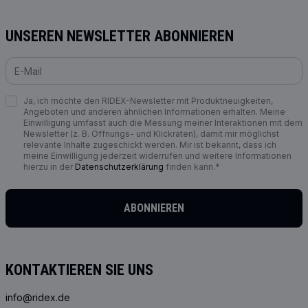
UNSEREN NEWSLETTER ABONNIEREN
Ja, ich möchte den RIDEX-Newsletter mit Produktneuigkeiten,
Angeboten und anderen ähnlichen Informationen erhalten. Meine
Einwilligung umfasst auch die Messung meiner Interaktionen mit dem
Newsletter (z. B. Öffnungs- und Klickraten), damit mir möglichst
relevante Inhalte zugeschickt werden. Mir ist bekannt, dass ich
meine Einwilligung jederzeit widerrufen und weitere Informationen
hierzu in der
Datenschutzerklärung
finden kann.*
ABONNIEREN
KONTAKTIEREN SIE UNS
info@ridex.de