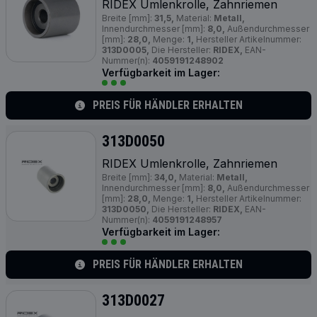
RIDEX Umlenkrolle, Zahnriemen
Breite [mm]:
31,5,
Material:
Metall,
Innendurchmesser [mm]:
8,0,
Außendurchmesser
[mm]:
28,0,
Menge:
1,
Hersteller Artikelnummer:
313D0005,
Die Hersteller:
RIDEX,
EAN-
Nummer(n):
4059191248902
Verfügbarkeit im Lager:
PREIS FÜR HÄNDLER ERHALTEN
313D0050
RIDEX Umlenkrolle, Zahnriemen
Breite [mm]:
34,0,
Material:
Metall,
Innendurchmesser [mm]:
8,0,
Außendurchmesser
[mm]:
28,0,
Menge:
1,
Hersteller Artikelnummer:
313D0050,
Die Hersteller:
RIDEX,
EAN-
Nummer(n):
4059191248957
Verfügbarkeit im Lager:
PREIS FÜR HÄNDLER ERHALTEN
313D0027