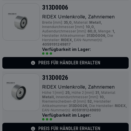
313D0006
RIDEX Umlenkrolle, Zahnriemen
Breite [mm]:
35,0,
Material:
Metall,
Innendurchmesser [mm]:
10,0,
Außendurchmesser [mm]:
60,0,
Menge:
1,
Hersteller Artikelnummer:
313D0006,
Die
Hersteller:
RIDEX,
EAN-Nummer(n):
4059191249817
Verfügbarkeit im Lager:
PREIS FÜR HÄNDLER ERHALTEN
313D0026
RIDEX Umlenkrolle, Zahnriemen
Höhe 1 [mm]:
25,
Höhe 2 [mm]:
31,
Material:
Metall,
Innendurchmesser [mm]:
10,
Riemenscheiben-Ø [mm]:
52,
Hersteller
Artikelnummer:
313D0026,
Die Hersteller:
RIDEX,
EAN-Nummer(n):
4059191249893
Verfügbarkeit im Lager:
PREIS FÜR HÄNDLER ERHALTEN