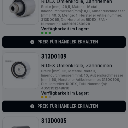
RIDEX Umlenkrolle, Zahnriemen
Breite [mm]:
28,5,
Material:
Metall,
Innendurchmesser [mm]:
8,0,
Außendurchmesser
[mm]:
40,0,
Menge:
1,
Hersteller Artikelnummer:
313D0065,
Die Hersteller:
RIDEX,
EAN-
Nummer(n):
4059191250929
Verfügbarkeit im Lager:
PREIS FÜR HÄNDLER ERHALTEN
313D0109
RIDEX Umlenkrolle, Zahnriemen
Breite [mm]:
35,
Material:
Metall,
Innendurchmesser [mm]:
10,
Außendurchmesser
[mm]:
60,
Hersteller Artikelnummer:
313D0109,
Die Hersteller:
RIDEX,
EAN-Nummer(n):
4059191248810
Verfügbarkeit im Lager:
PREIS FÜR HÄNDLER ERHALTEN
313D0005