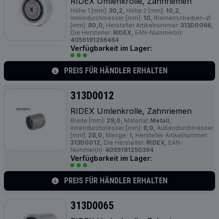
RIDEX Umlenkrolle, Zahnriemen
Höhe 1 [mm]:
30,2,
Höhe 2 [mm]:
10,2,
Innendurchmesser [mm]:
10,
Riemenscheiben-Ø
[mm]:
80,0,
Hersteller Artikelnummer:
313D0066,
Die Hersteller:
RIDEX,
EAN-Nummer(n):
4059191256464
Verfügbarkeit im Lager:
PREIS FÜR HÄNDLER ERHALTEN
313D0012
RIDEX Umlenkrolle, Zahnriemen
Breite [mm]:
29,0,
Material:
Metall,
Innendurchmesser [mm]:
8,0,
Außendurchmesser
[mm]:
28,0,
Menge:
1,
Hersteller Artikelnummer:
313D0012,
Die Hersteller:
RIDEX,
EAN-
Nummer(n):
4059191250394
Verfügbarkeit im Lager:
PREIS FÜR HÄNDLER ERHALTEN
313D0065