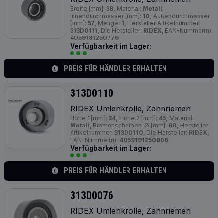
Breite [mm]:
38,
Material:
Metall,
Innendurchmesser [mm]:
10,
Außendurchmesser
[mm]:
57,
Menge:
1,
Hersteller Artikelnummer:
313D0111,
Die Hersteller:
RIDEX,
EAN-Nummer(n):
4059191250776
Verfügbarkeit im Lager:
PREIS FÜR HÄNDLER ERHALTEN
313D0110
RIDEX Umlenkrolle, Zahnriemen
Höhe 1 [mm]:
34,
Höhe 2 [mm]:
45,
Material:
Metall,
Riemenscheiben-Ø [mm]:
60,
Hersteller
Artikelnummer:
313D0110,
Die Hersteller:
RIDEX,
EAN-Nummer(n):
4059191250806
Verfügbarkeit im Lager:
PREIS FÜR HÄNDLER ERHALTEN
313D0076
RIDEX Umlenkrolle, Zahnriemen