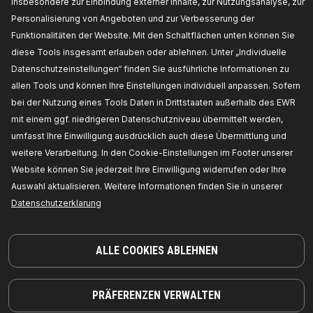
insbesondere zur Einbindung externer Inhalte, zur Nutzungsanalyse, zur
KOMPATIBLE TEILE
Personalisierung von Angeboten und zur Verbesserung der
Funktionalitäten der Website. Mit den Schaltflächen unten können Sie
diese Tools insgesamt erlauben oder ablehnen. Unter „Individuelle
Datenschutzeinstellungen“ finden Sie ausführliche Informationen zu
allen Tools und können Ihre Einstellungen individuell anpassen. Sofern
bei der Nutzung eines Tools Daten in Drittstaaten außerhalb des EWR
mit einem ggf. niedrigeren Datenschutzniveau übermittelt werden,
umfasst Ihre Einwilligung ausdrücklich auch diese Übermittlung und
weitere Verarbeitung. In den Cookie-Einstellungen im Footer unserer
Website können Sie jederzeit Ihre Einwilligung widerrufen oder Ihre
Auswahl aktualisieren. Weitere Informationen finden Sie in unserer
Datenschutzerklarung
TEILE, AUF DIE SIE SICH VERLASSEN KÖNNEN
ALLE COOKIES ABLEHNEN
© 2026 | RIDEX GMBH
JOSEF-ORLOPP-STRASSE 55
10365 BERLIN
PRÄFERENZEN VERWALTEN