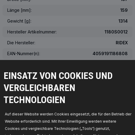
Länge [mm]:
159
Gewicht [g]:
1314
Hersteller Artikelnummer:
1180S0012
Die Hersteller:
RIDEX
EAN-Nummer(n):
4059191186808
Gewicht [kg]:
1.24
EINSATZ VON COOKIES UND
Das tatsächliche Aussehen des Produkts kann von der Abbildung
abweichen
VERGLEICHBAREN
TECHNOLOGIEN
ÜBER DIE OEM-NUMMER
Auf dieser Website werden Cookies eingesetzt, die für den Betrieb der
PASSENDE FAHRZEUGE
Website erforderlich sind. Mit Ihrer Einwilligung werden weitere
MEISTVERKAUFTE PRODUKTE IN IHREM LAND
Cookies und vergleichbare Technologien („Tools“) genutzt,