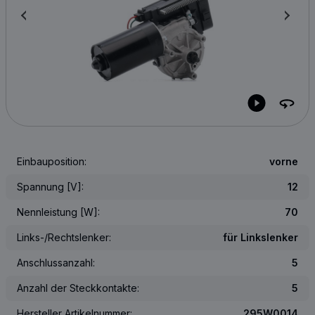
Einbauposition:
vorne
Spannung [V]:
12
Nennleistung [W]:
70
Links-/Rechtslenker:
für Linkslenker
Anschlussanzahl:
5
Anzahl der Steckkontakte:
5
Hersteller Artikelnummer:
295W0014