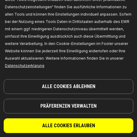
Datenschutzeinstellungen“ finden Sie ausführliche Informationen zu
allen Tools und können Ihre Einstellungen individuell anpassen. Sofern
bei der Nutzung eines Tools Daten in Drittstaaten außerhalb des EWR
mit einem ggf. niedrigeren Datenschutzniveau übermittelt werden,
umfasst Ihre Einwilligung ausdrücklich auch diese Übermittlung und
weitere Verarbeitung. In den Cookie-Einstellungen im Footer unserer
Website können Sie jederzeit Ihre Einwilligung widerrufen oder Ihre
TEILE, AUF DIE SIE SICH VERLASSEN KÖNNEN
Auswahl aktualisieren. Weitere Informationen finden Sie in unserer
Datenschutzerklarung
© 2026 | RIDEX GMBH
JOSEF-ORLOPP-STRASSE 55
10365 BERLIN
ALLE COOKIES ABLEHNEN
PRODUKTE
PARTNERSCHAFT
PRÄFERENZEN VERWALTEN
ÜBER UNS
Händler
RIDEX
Für Anbieter
ALLE COOKIES ERLAUBEN
RIDEX PLUS
Wo Sie kaufen können
RIDEX REMAN
FAQ