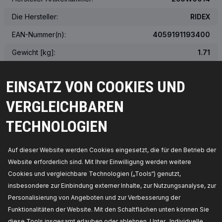
Die Hersteller:
RIDEX
EAN-Nummer(n):
4059191193400
Gewicht [kg]:
1.71
Das tatsächliche Aussehen des Produkts kann von der Abbildung
abweichen
EINSATZ VON COOKIES UND
VERGLEICHBAREN
ÜBER DIE OEM-NUMMER
TECHNOLOGIEN
PASSENDE FAHRZEUGE
Auf dieser Website werden Cookies eingesetzt, die für den Betrieb der
MEISTVERKAUFTE PRODUKTE IN IHREM LAND
Website erforderlich sind. Mit Ihrer Einwilligung werden weitere
Cookies und vergleichbare Technologien („Tools“) genutzt,
insbesondere zur Einbindung externer Inhalte, zur Nutzungsanalyse, zur
Personalisierung von Angeboten und zur Verbesserung der
Funktionalitäten der Website. Mit den Schaltflächen unten können Sie
diese Tools insgesamt erlauben oder ablehnen. Unter „Individuelle