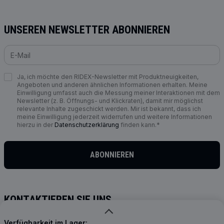
UNSEREN NEWSLETTER ABONNIEREN
Ja, ich möchte den RIDEX-Newsletter mit Produktneuigkeiten,
Angeboten und anderen ähnlichen Informationen erhalten. Meine
Einwilligung umfasst auch die Messung meiner Interaktionen mit dem
Newsletter (z. B. Öffnungs- und Klickraten), damit mir möglichst
relevante Inhalte zugeschickt werden. Mir ist bekannt, dass ich
meine Einwilligung jederzeit widerrufen und weitere Informationen
hierzu in der
Datenschutzerklärung
finden kann.*
ABONNIEREN
KONTAKTIEREN SIE UNS
info@ridex.de
Verfügbarkeit im Lager: