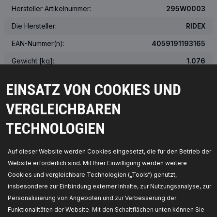
Hersteller Artikelnummer:
295W0003
Die Hersteller:
RIDEX
EAN-Nummer(n):
4059191193165
Gewicht [kg]:
1.076
Das tatsächliche Aussehen des Produkts kann von der Abbildung
EINSATZ VON COOKIES UND
abweichen
VERGLEICHBAREN
ÜBER DIE OEM-NUMMER
TECHNOLOGIEN
PASSENDE FAHRZEUGE
Auf dieser Website werden Cookies eingesetzt, die für den Betrieb der
Website erforderlich sind. Mit Ihrer Einwilligung werden weitere
MEISTVERKAUFTE PRODUKTE IN IHREM LAND
Cookies und vergleichbare Technologien („Tools“) genutzt,
insbesondere zur Einbindung externer Inhalte, zur Nutzungsanalyse, zur
Personalisierung von Angeboten und zur Verbesserung der
Funktionalitäten der Website. Mit den Schaltflächen unten können Sie