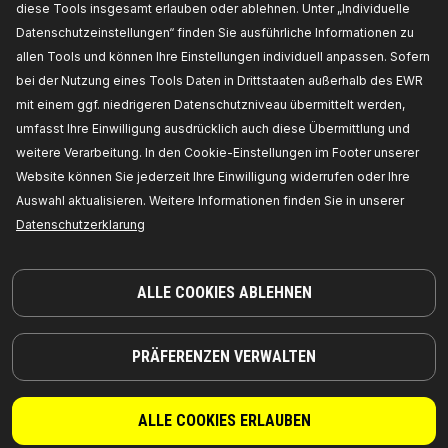
diese Tools insgesamt erlauben oder ablehnen. Unter „Individuelle
Datenschutzeinstellungen“ finden Sie ausführliche Informationen zu
allen Tools und können Ihre Einstellungen individuell anpassen. Sofern
bei der Nutzung eines Tools Daten in Drittstaaten außerhalb des EWR
mit einem ggf. niedrigeren Datenschutzniveau übermittelt werden,
umfasst Ihre Einwilligung ausdrücklich auch diese Übermittlung und
weitere Verarbeitung. In den Cookie-Einstellungen im Footer unserer
Website können Sie jederzeit Ihre Einwilligung widerrufen oder Ihre
TEILE, AUF DIE SIE SICH VERLASSEN KÖNNEN
Auswahl aktualisieren. Weitere Informationen finden Sie in unserer
Datenschutzerklarung
© 2026 | RIDEX GMBH
JOSEF-ORLOPP-STRASSE 55
10365 BERLIN
ALLE COOKIES ABLEHNEN
PRODUKTE
PARTNERSCHAFT
PRÄFERENZEN VERWALTEN
ÜBER UNS
Händler
RIDEX
Für Anbieter
ALLE COOKIES ERLAUBEN
RIDEX PLUS
Wo Sie kaufen können