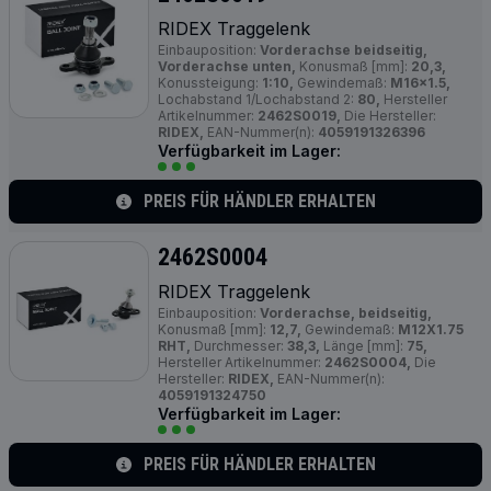
RIDEX Traggelenk
Einbauposition:
Vorderachse beidseitig,
Vorderachse unten,
Konusmaß [mm]:
20,3,
Konussteigung:
1:10,
Gewindemaß:
M16x1.5,
Lochabstand 1/Lochabstand 2:
80,
Hersteller
Artikelnummer:
2462S0019,
Die Hersteller:
RIDEX,
EAN-Nummer(n):
4059191326396
Verfügbarkeit im Lager:
PREIS FÜR HÄNDLER ERHALTEN
2462S0004
RIDEX Traggelenk
Einbauposition:
Vorderachse, beidseitig,
Konusmaß [mm]:
12,7,
Gewindemaß:
M12X1.75
RHT,
Durchmesser:
38,3,
Länge [mm]:
75,
Hersteller Artikelnummer:
2462S0004,
Die
Hersteller:
RIDEX,
EAN-Nummer(n):
4059191324750
Verfügbarkeit im Lager:
PREIS FÜR HÄNDLER ERHALTEN