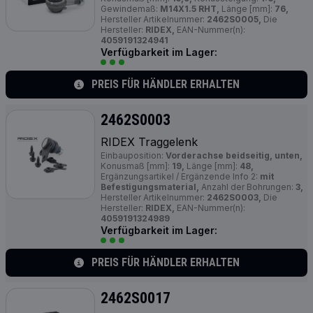
Gewindemaß:
M14X1.5 RHT,
Länge [mm]:
76,
Hersteller Artikelnummer:
2462S0005,
Die
Hersteller:
RIDEX,
EAN-Nummer(n):
4059191324941
Verfügbarkeit im Lager:
PREIS FÜR HÄNDLER ERHALTEN
2462S0003
RIDEX Traggelenk
Einbauposition:
Vorderachse beidseitig, unten,
Konusmaß [mm]:
19,
Länge [mm]:
48,
Ergänzungsartikel / Ergänzende Info 2:
mit
Befestigungsmaterial,
Anzahl der Bohrungen:
3,
Hersteller Artikelnummer:
2462S0003,
Die
Hersteller:
RIDEX,
EAN-Nummer(n):
4059191324989
Verfügbarkeit im Lager:
PREIS FÜR HÄNDLER ERHALTEN
2462S0017