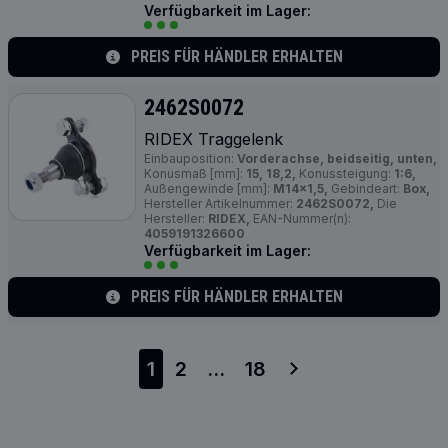
Verfügbarkeit im Lager:
PREIS FÜR HÄNDLER ERHALTEN
2462S0072
RIDEX Traggelenk
Einbauposition:
Vorderachse, beidseitig, unten,
Konusmaß [mm]:
15, 18,2,
Konussteigung:
1:6,
Außengewinde [mm]:
M14x1,5,
Gebindeart:
Box,
Hersteller Artikelnummer:
2462S0072,
Die
Hersteller:
RIDEX,
EAN-Nummer(n):
4059191326600
Verfügbarkeit im Lager:
PREIS FÜR HÄNDLER ERHALTEN
1
2
...
18