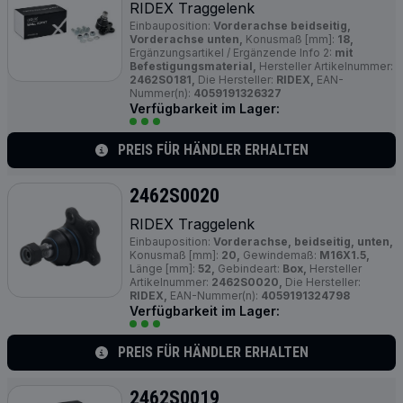
RIDEX Traggelenk
Einbauposition:
Vorderachse beidseitig,
Vorderachse unten,
Konusmaß [mm]:
18,
Ergänzungsartikel / Ergänzende Info 2:
mit
Befestigungsmaterial,
Hersteller Artikelnummer:
2462S0181,
Die Hersteller:
RIDEX,
EAN-
Nummer(n):
4059191326327
Verfügbarkeit im Lager:
PREIS FÜR HÄNDLER ERHALTEN
2462S0020
RIDEX Traggelenk
Einbauposition:
Vorderachse, beidseitig, unten,
Konusmaß [mm]:
20,
Gewindemaß:
M16X1.5,
Länge [mm]:
52,
Gebindeart:
Box,
Hersteller
Artikelnummer:
2462S0020,
Die Hersteller:
RIDEX,
EAN-Nummer(n):
4059191324798
Verfügbarkeit im Lager:
PREIS FÜR HÄNDLER ERHALTEN
2462S0019