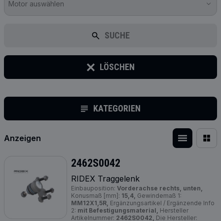
Motor auswählen
SUCHE
LÖSCHEN
KATEGORIEN
Anzeigen
2462S0042
RIDEX Traggelenk
Einbauposition:
Vorderachse rechts, unten,
Konusmaß [mm]:
15,4,
Gewindemaß 1:
MM12X1,5R,
Ergänzungsartikel / Ergänzende Info
2:
mit Befestigungsmaterial,
Hersteller
Artikelnummer:
2462S0042,
Die Hersteller: