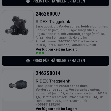
PREIS FÜR HÄNDLER ERHALTEN
2462S0007
RIDEX Traggelenk
Einbauposition:
Vorderachse, beidseitig, unten,
Konusmaß [mm]:
18,0,
Ergänzungsartikel /
Ergänzende Info:
mit Zubehör,
Länge [mm]:
45,
Anzahl der Bohrungen:
3,
Hersteller
Artikelnummer:
2462S0007,
Die Hersteller:
RIDEX,
EAN-Nummer(n):
4059191325108
Verfügbarkeit im Lager:
PREIS FÜR HÄNDLER ERHALTEN
2462S0014
RIDEX Traggelenk
Einbauposition:
Vorderachse links,
Vorderachse rechts, Vorderachse unten,
Konusmaß [mm]:
17,
Außengewinde [mm]:
M14 x
1,5,
Hersteller Artikelnummer:
2462S0014,
Die
Hersteller:
RIDEX,
EAN-Nummer(n):
4059191325290
Verfügbarkeit im Lager: