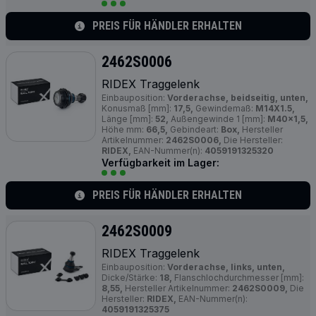
PREIS FÜR HÄNDLER ERHALTEN
2462S0006
RIDEX Traggelenk
Einbauposition:
Vorderachse, beidseitig, unten,
Konusmaß [mm]:
17,5,
Gewindemaß:
M14X1.5,
Länge [mm]:
52,
Außengewinde 1 [mm]:
M40x1,5,
Höhe mm:
66,5,
Gebindeart:
Box,
Hersteller
Artikelnummer:
2462S0006,
Die Hersteller:
RIDEX,
EAN-Nummer(n):
4059191325320
Verfügbarkeit im Lager:
PREIS FÜR HÄNDLER ERHALTEN
2462S0009
RIDEX Traggelenk
Einbauposition:
Vorderachse, links, unten,
Dicke/Stärke:
18,
Flanschlochdurchmesser [mm]:
8,55,
Hersteller Artikelnummer:
2462S0009,
Die
Hersteller:
RIDEX,
EAN-Nummer(n):
4059191325375