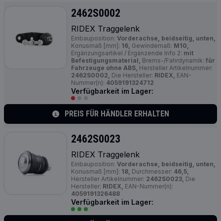
2462S0002
RIDEX Traggelenk
Einbauposition:
Vorderachse, beidseitig, unten,
Konusmaß [mm]:
16,
Gewindemaß:
M10,
Ergänzungsartikel / Ergänzende Info 2:
mit
Befestigungsmaterial,
Brems-/Fahrdynamik:
für
Fahrzeuge ohne ABS,
Hersteller Artikelnummer:
2462S0002,
Die Hersteller:
RIDEX,
EAN-
Nummer(n):
4059191324712
Verfügbarkeit im Lager:
PREIS FÜR HÄNDLER ERHALTEN
2462S0023
RIDEX Traggelenk
Einbauposition:
Vorderachse, beidseitig, unten,
Konusmaß [mm]:
18,
Durchmesser:
46,5,
Hersteller Artikelnummer:
2462S0023,
Die
Hersteller:
RIDEX,
EAN-Nummer(n):
4059191326488
Verfügbarkeit im Lager: