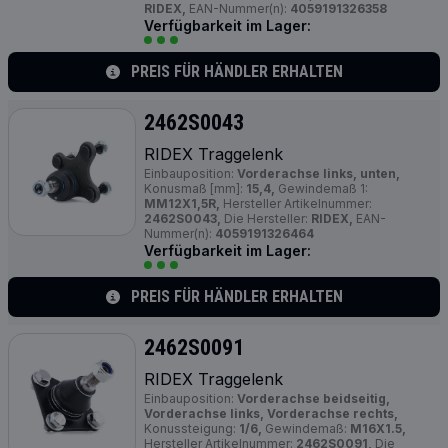
RIDEX,
EAN-Nummer(n):
4059191326358
Verfügbarkeit im Lager:
PREIS FÜR HÄNDLER ERHALTEN
2462S0043
RIDEX Traggelenk
Einbauposition:
Vorderachse links, unten,
Konusmaß [mm]:
15,4,
Gewindemaß 1:
MM12X1,5R,
Hersteller Artikelnummer:
2462S0043,
Die Hersteller:
RIDEX,
EAN-
Nummer(n):
4059191326464
Verfügbarkeit im Lager:
PREIS FÜR HÄNDLER ERHALTEN
2462S0091
RIDEX Traggelenk
Einbauposition:
Vorderachse beidseitig,
Vorderachse links, Vorderachse rechts,
Konussteigung:
1/6,
Gewindemaß:
M16X1.5,
Hersteller Artikelnummer:
2462S0091,
Die