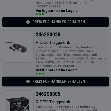
Hersteller:
RIDEX,
EAN-Nummer(n):
4059191269822
Verfügbarkeit im Lager:
PREIS FÜR HÄNDLER ERHALTEN
2462S0028
RIDEX Traggelenk
Einbauposition:
Vorderachse, beidseitig,
Konusmaß [mm]:
16,
Gewindemaß:
M12,
Ergänzungsartikel / Ergänzende Info 2:
mit
Befestigungsmaterial,
Hersteller Artikelnummer:
2462S0028,
Die Hersteller:
RIDEX,
EAN-
Nummer(n):
4059191324910
Verfügbarkeit im Lager:
PREIS FÜR HÄNDLER ERHALTEN
2462S0005
RIDEX Traggelenk
Einbauposition:
Vorderachse beidseitig,
Konusmaß [mm]:
15,9,
Konussteigung:
1:6,