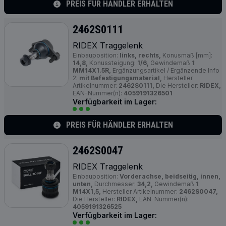
PREIS FÜR HÄNDLER ERHALTEN
2462S0111
RIDEX Traggelenk
Einbauposition:
links, rechts,
Konusmaß [mm]:
14,8,
Konussteigung:
1/6,
Gewindemaß 1:
MM14X1.5R,
Ergänzungsartikel / Ergänzende Info
2:
mit Befestigungsmaterial,
Hersteller
Artikelnummer:
2462S0111,
Die Hersteller:
RIDEX,
EAN-Nummer(n):
4059191326501
Verfügbarkeit im Lager:
PREIS FÜR HÄNDLER ERHALTEN
2462S0047
RIDEX Traggelenk
Einbauposition:
Vorderachse, beidseitig, innen,
unten,
Durchmesser:
34,2,
Gewindemaß 1:
M14X1,5,
Hersteller Artikelnummer:
2462S0047,
Die Hersteller:
RIDEX,
EAN-Nummer(n):
4059191326525
Verfügbarkeit im Lager: