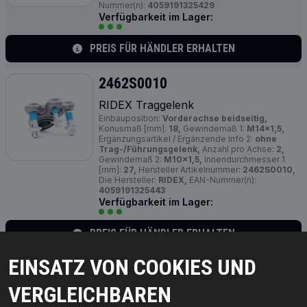
Nummer(n):
4059191325429
Verfügbarkeit im Lager:
PREIS FÜR HÄNDLER ERHALTEN
2462S0010
RIDEX Traggelenk
Einbauposition:
Vorderachse beidseitig,
Konusmaß [mm]:
18,
Gewindemaß 1:
M14x1,5,
Ergänzungsartikel / Ergänzende Info 2:
ohne
Trag-/Führungsgelenk,
Anzahl pro Achse:
2,
Gewindemaß 2:
M10x1,5,
Innendurchmesser 1
[mm]:
27,
Hersteller Artikelnummer:
2462S0010,
Die Hersteller:
RIDEX,
EAN-Nummer(n):
4059191325443
Verfügbarkeit im Lager:
PREIS FÜR HÄNDLER ERHALTEN
EINSATZ VON COOKIES UND
2462S0008
VERGLEICHBAREN
RIDEX Traggelenk
Einbauposition:
Vorderachse, beidseitig, unten,