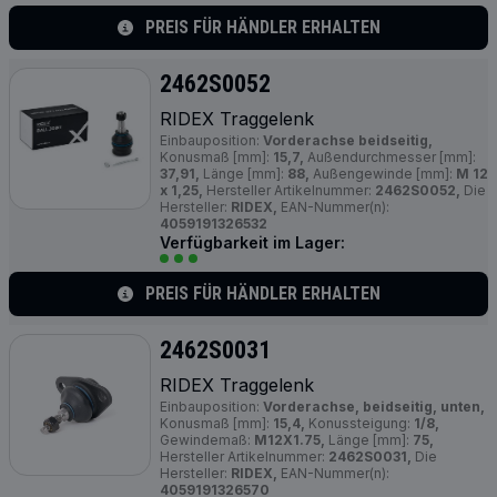
PREIS FÜR HÄNDLER ERHALTEN
2462S0052
RIDEX Traggelenk
Einbauposition:
Vorderachse beidseitig,
Konusmaß [mm]:
15,7,
Außendurchmesser [mm]:
37,91,
Länge [mm]:
88,
Außengewinde [mm]:
M 12
x 1,25,
Hersteller Artikelnummer:
2462S0052,
Die
Hersteller:
RIDEX,
EAN-Nummer(n):
4059191326532
Verfügbarkeit im Lager:
PREIS FÜR HÄNDLER ERHALTEN
2462S0031
RIDEX Traggelenk
Einbauposition:
Vorderachse, beidseitig, unten,
Konusmaß [mm]:
15,4,
Konussteigung:
1/8,
Gewindemaß:
M12X1.75,
Länge [mm]:
75,
Hersteller Artikelnummer:
2462S0031,
Die
Hersteller:
RIDEX,
EAN-Nummer(n):
4059191326570