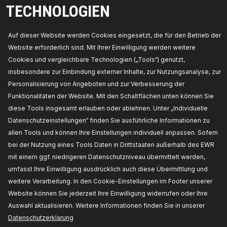
Konusmaß [mm]:
15,
Gewindemaß:
M12X1.25,
TECHNOLOGIEN
Länge [mm]:
47,
Hersteller Artikelnummer:
2462S0008,
Die Hersteller:
RIDEX,
EAN-
Nummer(n):
4059191325511
Auf dieser Website werden Cookies eingesetzt, die für den Betrieb der
Verfügbarkeit im Lager:
Website erforderlich sind. Mit Ihrer Einwilligung werden weitere
PREIS FÜR HÄNDLER ERHALTEN
Cookies und vergleichbare Technologien („Tools“) genutzt,
insbesondere zur Einbindung externer Inhalte, zur Nutzungsanalyse, zur
2462S0025
Personalisierung von Angeboten und zur Verbesserung der
Funktionalitäten der Website. Mit den Schaltflächen unten können Sie
RIDEX Traggelenk
diese Tools insgesamt erlauben oder ablehnen. Unter „Individuelle
Einbauposition:
Vorderachse, außen,
beidseitig, unten,
Konusmaß [mm]:
16,5,
Datenschutzeinstellungen“ finden Sie ausführliche Informationen zu
Gewindemaß:
M12X1.5,
Länge [mm]:
49,5,
Höhe
allen Tools und können Ihre Einstellungen individuell anpassen. Sofern
mm:
71,2,
Hersteller Artikelnummer:
2462S0025,
Die Hersteller:
RIDEX,
EAN-Nummer(n):
bei der Nutzung eines Tools Daten in Drittstaaten außerhalb des EWR
4059191325528
mit einem ggf. niedrigeren Datenschutzniveau übermittelt werden,
Verfügbarkeit im Lager:
umfasst Ihre Einwilligung ausdrücklich auch diese Übermittlung und
PREIS FÜR HÄNDLER ERHALTEN
weitere Verarbeitung. In den Cookie-Einstellungen im Footer unserer
Website können Sie jederzeit Ihre Einwilligung widerrufen oder Ihre
2462S0018
Auswahl aktualisieren. Weitere Informationen finden Sie in unserer
Datenschutzerklarung
RIDEX Traggelenk