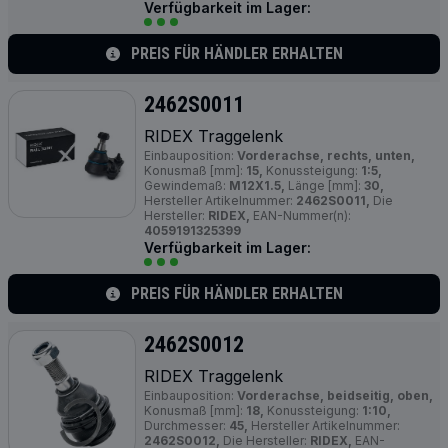
Verfügbarkeit im Lager:
PREIS FÜR HÄNDLER ERHALTEN
2462S0011
RIDEX Traggelenk
Einbauposition:
Vorderachse, rechts, unten,
Konusmaß [mm]:
15,
Konussteigung:
1:5,
Gewindemaß:
M12X1.5,
Länge [mm]:
30,
Hersteller Artikelnummer:
2462S0011,
Die
Hersteller:
RIDEX,
EAN-Nummer(n):
4059191325399
Verfügbarkeit im Lager:
PREIS FÜR HÄNDLER ERHALTEN
2462S0012
RIDEX Traggelenk
Einbauposition:
Vorderachse, beidseitig, oben,
Konusmaß [mm]:
18,
Konussteigung:
1:10,
Durchmesser:
45,
Hersteller Artikelnummer:
2462S0012,
Die Hersteller:
RIDEX,
EAN-