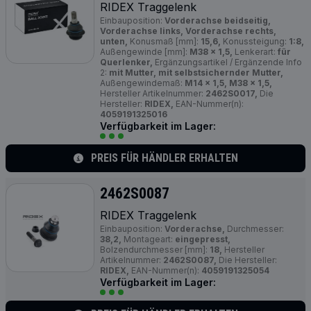
RIDEX Traggelenk
Einbauposition:
Vorderachse beidseitig,
Vorderachse links, Vorderachse rechts,
unten,
Konusmaß [mm]:
15,6,
Konussteigung:
1:8,
Außengewinde [mm]:
M38 x 1,5,
Lenkerart:
für
Querlenker,
Ergänzungsartikel / Ergänzende Info
2:
mit Mutter, mit selbstsichernder Mutter,
Außengewindemaß:
M14 x 1,5, M38 x 1,5,
Hersteller Artikelnummer:
2462S0017,
Die
Hersteller:
RIDEX,
EAN-Nummer(n):
4059191325016
Verfügbarkeit im Lager:
PREIS FÜR HÄNDLER ERHALTEN
2462S0087
RIDEX Traggelenk
Einbauposition:
Vorderachse,
Durchmesser:
38,2,
Montageart:
eingepresst,
Bolzendurchmesser [mm]:
18,
Hersteller
Artikelnummer:
2462S0087,
Die Hersteller:
RIDEX,
EAN-Nummer(n):
4059191325054
Verfügbarkeit im Lager: