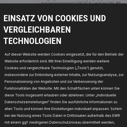
Ausgangsspannung USB [V]:
5,
Leistung [W]:
40,
Anschlüsse:
USB, Zigarettenanzünderbu,
Hersteller Artikelnummer:
6101A0003,
Die
EINSATZ VON COOKIES UND
Hersteller:
RIDEX,
EAN-Nummer(n):
4066423348033
Verfügbarkeit im Lager:
VERGLEICHBAREN
PREIS FÜR HÄNDLER ERHALTEN
TECHNOLOGIEN
Auf dieser Website werden Cookies eingesetzt, die für den Betrieb der
Website erforderlich sind. Mit Ihrer Einwilligung werden weitere
Cookies und vergleichbare Technologien („Tools“) genutzt,
insbesondere zur Einbindung externer Inhalte, zur Nutzungsanalyse, zur
Personalisierung von Angeboten und zur Verbesserung der
Funktionalitäten der Website. Mit den Schaltflächen unten können Sie
diese Tools insgesamt erlauben oder ablehnen. Unter „Individuelle
Datenschutzeinstellungen“ finden Sie ausführliche Informationen zu
allen Tools und können Ihre Einstellungen individuell anpassen. Sofern
TEILE, AUF DIE SIE SICH VERLASSEN KÖNNEN
bei der Nutzung eines Tools Daten in Drittstaaten außerhalb des EWR
mit einem ggf. niedrigeren Datenschutzniveau übermittelt werden,
© 2026 | RIDEX GMBH