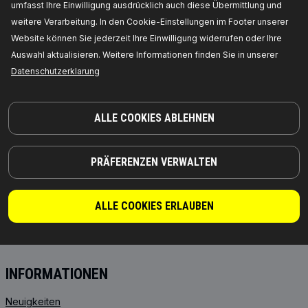
umfasst Ihre Einwilligung ausdrücklich auch diese Übermittlung und
JOSEF-ORLOPP-STRASSE 55
10365 BERLIN
weitere Verarbeitung. In den Cookie-Einstellungen im Footer unserer
Website können Sie jederzeit Ihre Einwilligung widerrufen oder Ihre
Auswahl aktualisieren. Weitere Informationen finden Sie in unserer
PRODUKTE
PARTNERSCHAFT
Datenschutzerklarung
ÜBER UNS
Händler
RIDEX
Für Anbieter
ALLE COOKIES ABLEHNEN
RIDEX PLUS
Wo Sie kaufen können
RIDEX REMAN
FAQ
PRÄFERENZEN VERWALTEN
Motoröl
API-Integration
Getriebeöle
Kooperation mit RIDEX
ALLE COOKIES ERLAUBEN
Starterbatterien
FROSTSCHUTZMITTEL
INFORMATIONEN
Neuigkeiten