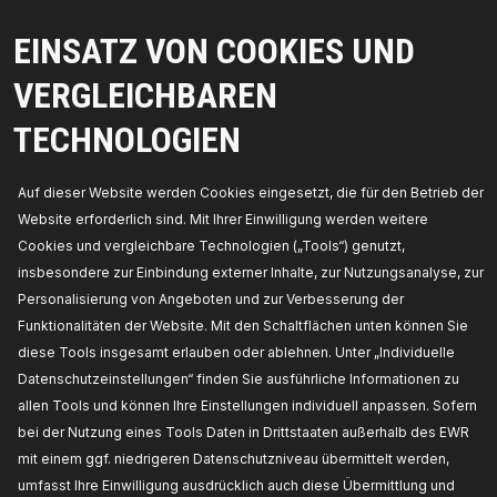
Betriebsart:
pneumatisch,
Hersteller
Artikelnummer:
7112A0002,
Die Hersteller:
EINSATZ VON COOKIES UND
RIDEX,
EAN-Nummer(n):
4065739093187
Verfügbarkeit im Lager:
VERGLEICHBAREN
PREIS FÜR HÄNDLER ERHALTEN
TECHNOLOGIEN
Auf dieser Website werden Cookies eingesetzt, die für den Betrieb der
Website erforderlich sind. Mit Ihrer Einwilligung werden weitere
Cookies und vergleichbare Technologien („Tools“) genutzt,
insbesondere zur Einbindung externer Inhalte, zur Nutzungsanalyse, zur
Personalisierung von Angeboten und zur Verbesserung der
Funktionalitäten der Website. Mit den Schaltflächen unten können Sie
diese Tools insgesamt erlauben oder ablehnen. Unter „Individuelle
Datenschutzeinstellungen“ finden Sie ausführliche Informationen zu
allen Tools und können Ihre Einstellungen individuell anpassen. Sofern
TEILE, AUF DIE SIE SICH VERLASSEN KÖNNEN
bei der Nutzung eines Tools Daten in Drittstaaten außerhalb des EWR
© 2026 | RIDEX GMBH
mit einem ggf. niedrigeren Datenschutzniveau übermittelt werden,
JOSEF-ORLOPP-STRASSE 55
umfasst Ihre Einwilligung ausdrücklich auch diese Übermittlung und
10365 BERLIN