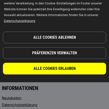
weitere Verarbeitung. In den Cookie-Einstellungen im Footer unserer
Website können Sie jederzeit Ihre Einwilligung widerrufen oder Ihre
PRODUKTE
PARTNERSCHAFT
Auswahl aktualisieren. Weitere Informationen finden Sie in unserer
Datenschutzerklarung
ÜBER UNS
Händler
RIDEX
Für Anbieter
ALLE COOKIES ABLEHNEN
RIDEX PLUS
Wo Sie kaufen können
RIDEX REMAN
FAQ
Motoröl
API-Integration
PRÄFERENZEN VERWALTEN
Getriebeöle
Kooperation mit RIDEX
Starterbatterien
ALLE COOKIES ERLAUBEN
FROSTSCHUTZMITTEL
INFORMATIONEN
Neuigkeiten
Datenschutzerklärung