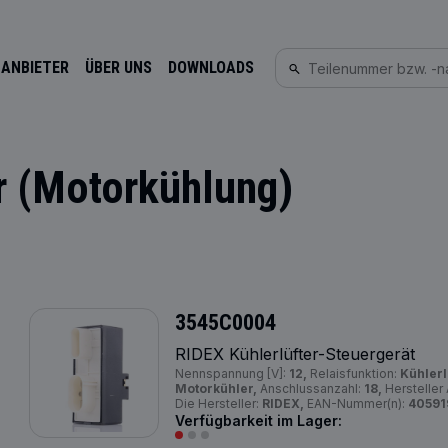
 ANBIETER
ÜBER UNS
DOWNLOADS
er (Motorkühlung)
3545C0004
RIDEX Kühlerlüfter-Steuergerät
Nennspannung [V]:
12,
Relaisfunktion:
Kühlerl
Motorkühler,
Anschlussanzahl:
18,
Hersteller
Die Hersteller:
RIDEX,
EAN-Nummer(n):
40591
Verfügbarkeit im Lager: