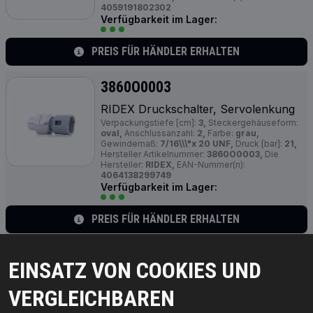
4059191802302
Verfügbarkeit im Lager:
PREIS FÜR HÄNDLER ERHALTEN
3860O0003
RIDEX Druckschalter, Servolenkung
Verpackungstiefe [cm]:
3,
Steckergehäuseform:
oval,
Anschlussanzahl:
2,
Farbe:
grau,
Gewindemaß:
7/16\\\"x 20 UNF,
Druck [bar]:
21,
Hersteller Artikelnummer:
3860O0003,
Die
Hersteller:
RIDEX,
EAN-Nummer(n):
4064138299749
Verfügbarkeit im Lager:
PREIS FÜR HÄNDLER ERHALTEN
3860O0004
EINSATZ VON COOKIES UND
RIDEX Druckschalter, Servolenkung
VERGLEICHBAREN
Verpackungstiefe [cm]:
3,
Farbmarkierung:
Blau,
Anzahl der Steckkontakte:
2,
Schalterdruck [bar]:
35,
Gewindemaß:
M 12x1,25,
Druck [bar]:
35,