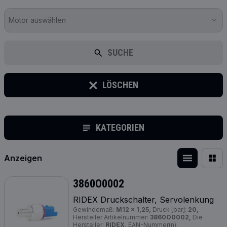
Motor auswählen
SUCHE
LÖSCHEN
KATEGORIEN
Anzeigen
3860O0002
RIDEX Druckschalter, Servolenkung
Gewindemaß:
M12 x 1,25,
Druck [bar]:
20,
Hersteller Artikelnummer:
3860O0002,
Die
Hersteller:
RIDEX,
EAN-Nummer(n):