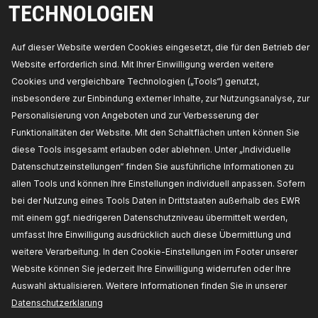
TECHNOLOGIEN
Hersteller Artikelnummer:
3860O0004,
Die
Hersteller:
RIDEX,
EAN-Nummer(n):
4065739042949
Nicht auf Lager
Auf dieser Website werden Cookies eingesetzt, die für den Betrieb der
Website erforderlich sind. Mit Ihrer Einwilligung werden weitere
PREIS FÜR HÄNDLER ERHALTEN
Cookies und vergleichbare Technologien („Tools“) genutzt,
insbesondere zur Einbindung externer Inhalte, zur Nutzungsanalyse, zur
3860O0005
Personalisierung von Angeboten und zur Verbesserung der
RIDEX Druckschalter, Servolenkung
Funktionalitäten der Website. Mit den Schaltflächen unten können Sie
Gehäusefarbe:
schwarz,
Schlüsselweite:
19,
diese Tools insgesamt erlauben oder ablehnen. Unter „Individuelle
Anzahl der Steckkontakte:
2,
Gewindemaß:
Datenschutzeinstellungen“ finden Sie ausführliche Informationen zu
M12X1,75,
Hersteller Artikelnummer:
3860O0005,
Die Hersteller:
RIDEX,
EAN-
allen Tools und können Ihre Einstellungen individuell anpassen. Sofern
Nummer(n):
4065739043007
bei der Nutzung eines Tools Daten in Drittstaaten außerhalb des EWR
Verfügbarkeit im Lager:
mit einem ggf. niedrigeren Datenschutzniveau übermittelt werden,
PREIS FÜR HÄNDLER ERHALTEN
umfasst Ihre Einwilligung ausdrücklich auch diese Übermittlung und
weitere Verarbeitung. In den Cookie-Einstellungen im Footer unserer
Website können Sie jederzeit Ihre Einwilligung widerrufen oder Ihre
Auswahl aktualisieren. Weitere Informationen finden Sie in unserer
Datenschutzerklarung