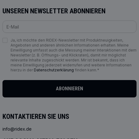
UNSEREN NEWSLETTER ABONNIEREN
Ja, ich möchte den RIDEX-Newsletter mit Produktneuigkeiten,
Angeboten und anderen ähnlichen Informationen erhalten. Meine
Einwilligung umfasst auch die Messung meiner Interaktionen mit dem
Newsletter (z. B. Öffnungs- und Klickraten), damit mir möglichst
relevante Inhalte zugeschickt werden. Mir ist bekannt, dass ich
meine Einwilligung jederzeit widerrufen und weitere Informationen
hierzu in der
Datenschutzerklärung
finden kann.*
ABONNIEREN
KONTAKTIEREN SIE UNS
info@ridex.de