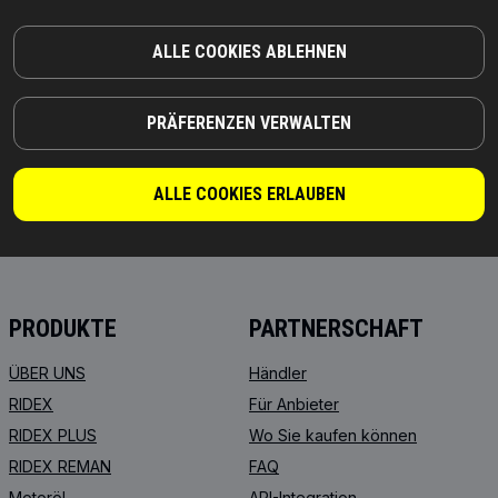
ALLE COOKIES ABLEHNEN
PRÄFERENZEN VERWALTEN
TEILE, AUF DIE SIE SICH VERLASSEN KÖNNEN
ALLE COOKIES ERLAUBEN
© 2026 | RIDEX GMBH
JOSEF-ORLOPP-STRASSE 55
10365 BERLIN
PRODUKTE
PARTNERSCHAFT
ÜBER UNS
Händler
RIDEX
Für Anbieter
RIDEX PLUS
Wo Sie kaufen können
RIDEX REMAN
FAQ
Motoröl
API-Integration