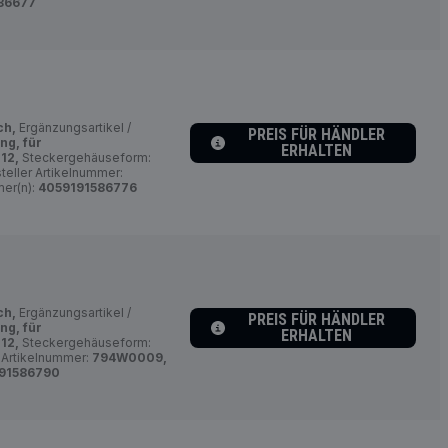
86677
ch,
Ergänzungsartikel /
PREIS FÜR HÄNDLER
ng, für
ERHALTEN
:
12,
Steckergehäuseform:
teller Artikelnummer:
er(n):
4059191586776
ch,
Ergänzungsartikel /
PREIS FÜR HÄNDLER
ng, für
ERHALTEN
:
12,
Steckergehäuseform:
 Artikelnummer:
794W0009,
91586790