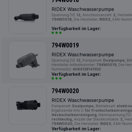
RIDEX Waschwasserpumpe
Spannung [V]:
12,
Anschlussanzahl:
2,
Herstell
794W0018,
Die Hersteller:
RIDEX,
EAN-Numme
Verfügbarkeit im Lager:
794W0019
RIDEX Waschwasserpumpe
Spannung [V]:
12,
Pumpenart:
Dualpumpe,
Bet
Hersteller Artikelnummer:
794W0019,
Die Hers
Nummer(n):
4064138141932
Verfügbarkeit im Lager:
794W0020
RIDEX Waschwasserpumpe
Pumpenart:
Dualpumpe,
Betriebsart:
elektris
Ergänzende Info 2:
für Frontscheibenreinigu
Heckscheibenreinigung,
Nennspannung [V]
rechteckig,
Anzahl der Steckkontakte:
2,
Hers
794W0020,
Die Hersteller:
RIDEX,
EAN-Numm
Verfügbarkeit im Lager: