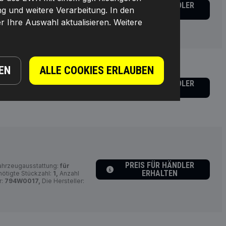
PREIS FÜR HÄNDLER
ng und weitere Verarbeitung. In den
enart:
Monopumpe,
ERHALTEN
794W0015,
Die Hersteller:
r Ihre Auswahl aktualisieren. Weitere
EN
ALLE COOKIES ERLAUBEN
PREIS FÜR HÄNDLER
nung von [V]:
12,
Hersteller
ERHALTEN
DEX,
EAN-Nummer(n):
PREIS FÜR HÄNDLER
hrzeugausstattung:
für
ERHALTEN
ötigte Stückzahl:
1,
Anzahl
r:
794W0017,
Die Hersteller: