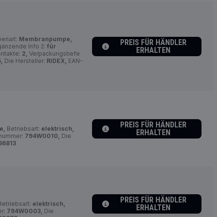
enart:
Membranpumpe,
PREIS FÜR HÄNDLER
gänzende Info 2:
für
ERHALTEN
ontakte:
2,
Verpackungstiefe
,
Die Hersteller:
RIDEX,
EAN-
PREIS FÜR HÄNDLER
e,
Betriebsart:
elektrisch,
ERHALTEN
elnummer:
794W0010,
Die
86813
PREIS FÜR HÄNDLER
etriebsart:
elektrisch,
ERHALTEN
er:
794W0003,
Die