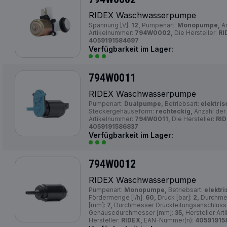
RIDEX Waschwasserpumpe
Spannung [V]:
12,
Pumpenart:
Monopumpe,
An
Artikelnummer:
794W0002,
Die Hersteller:
RI
4059191584697
Verfügbarkeit im Lager:
794W0011
RIDEX Waschwasserpumpe
Pumpenart:
Dualpumpe,
Betriebsart:
elektris
Steckergehäuseform:
rechteckig,
Anzahl der
Artikelnummer:
794W0011,
Die Hersteller:
RID
4059191586837
Verfügbarkeit im Lager:
794W0012
RIDEX Waschwasserpumpe
Pumpenart:
Monopumpe,
Betriebsart:
elektri
Fördermenge [l/h]:
60,
Druck [bar]:
2,
Durchmes
[mm]:
7,
Durchmesser Druckleitungsanschluss
Gehäusedurchmesser [mm]:
35,
Hersteller Ar
Hersteller:
RIDEX,
EAN-Nummer(n):
40591915