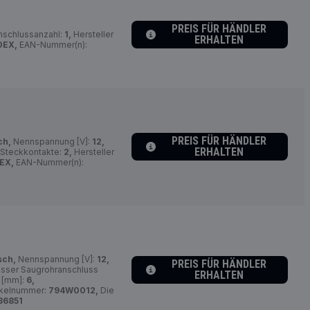
PREIS FÜR HÄNDLER
schlussanzahl:
1,
Hersteller
ERHALTEN
DEX,
EAN-Nummer(n):
PREIS FÜR HÄNDLER
ch,
Nennspannung [V]:
12,
ERHALTEN
 Steckkontakte:
2,
Hersteller
EX,
EAN-Nummer(n):
sch,
Nennspannung [V]:
12,
PREIS FÜR HÄNDLER
ser Saugrohranschluss
ERHALTEN
 [mm]:
6,
tikelnummer:
794W0012,
Die
86851