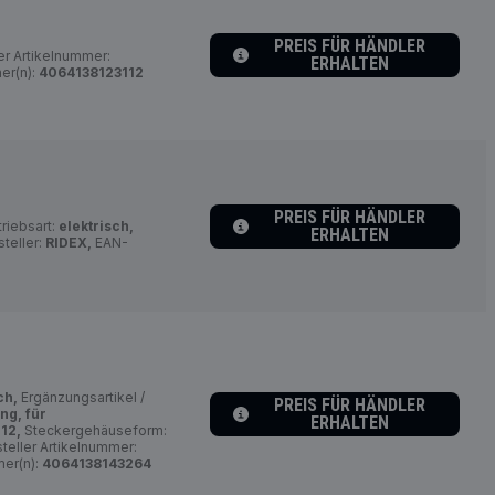
PREIS FÜR HÄNDLER
er Artikelnummer:
ERHALTEN
r(n):
4064138123112
PREIS FÜR HÄNDLER
riebsart:
elektrisch,
ERHALTEN
teller:
RIDEX,
EAN-
ch,
Ergänzungsartikel /
PREIS FÜR HÄNDLER
ng, für
ERHALTEN
:
12,
Steckergehäuseform:
teller Artikelnummer:
er(n):
4064138143264