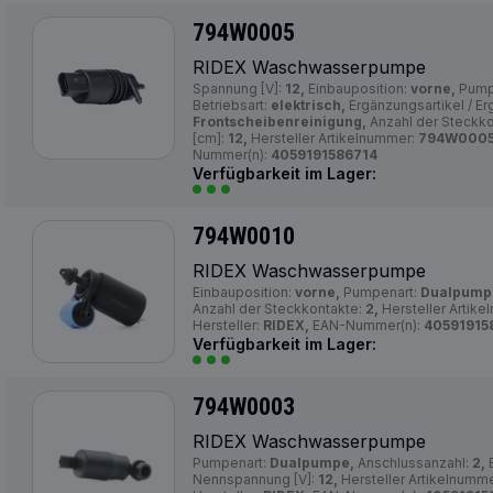
794W0005
RIDEX Waschwasserpumpe
Spannung [V]:
12,
Einbauposition:
vorne,
Pump
Betriebsart:
elektrisch,
Ergänzungsartikel / Er
Frontscheibenreinigung,
Anzahl der Steckk
[cm]:
12,
Hersteller Artikelnummer:
794W0005
Nummer(n):
4059191586714
Verfügbarkeit im Lager:
794W0010
RIDEX Waschwasserpumpe
Einbauposition:
vorne,
Pumpenart:
Dualpump
Anzahl der Steckkontakte:
2,
Hersteller Artik
Hersteller:
RIDEX,
EAN-Nummer(n):
40591915
Verfügbarkeit im Lager:
794W0003
RIDEX Waschwasserpumpe
Pumpenart:
Dualpumpe,
Anschlussanzahl:
2,
B
Nennspannung [V]:
12,
Hersteller Artikelnumm