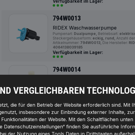
Verfügbarkeit im Lager:
794W0013
RIDEX Waschwasserpumpe
Pumpenart:
Dualpumpe,
Betriebsart:
elektris
Steckergehäuseform:
eckig, rund,
Anzahl der
Artikelnummer:
794W0013,
Die Hersteller:
RID
4064138039185
Verfügbarkeit im Lager:
794W0014
RIDEX Waschwasserpumpe
Spannung [V]:
12,
Pumpenart:
Monopumpe,
An
UND VERGLEICHBAREN TECHNOLOG
Betriebsart:
elektrisch,
Ergänzungsartikel / Er
Scheibenwaschanlage,
Anzahl der Steckkon
Artikelnummer:
794W0014,
Die Hersteller:
RI
4064138059855
zt, die für den Betrieb der Website erforderlich sind. Mit 
Verfügbarkeit im Lager:
genutzt, insbesondere zur Einbindung externer Inhalte, zu
unktionalitäten der Website. Mit den Schaltflächen unten 
794W0015
le Datenschutzeinstellungen“ finden Sie ausführliche Info
 bei der Nutzung eines Tools Daten in Drittstaaten außerha
RIDEX Waschwasserpumpe