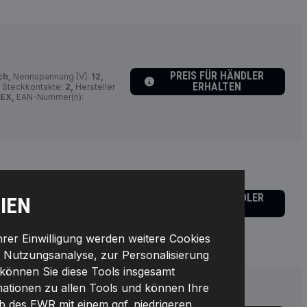
PREIS FÜR HÄNDLER
ch,
Nennspannung [V]:
12,
ERHALTEN
 Steckkontakte:
2,
Hersteller
EX,
EAN-Nummer(n):
schlussanzahl:
2,
PREIS FÜR HÄNDLER
IEN
gänzende Info 2:
für
ERHALTEN
takte:
3,
Hersteller
DEX,
EAN-Nummer(n):
Ihrer Einwilligung werden weitere Cookies
r Nutzungsanalyse, zur Personalisierung
können Sie diese Tools insgesamt
rmationen zu allen Tools und können Ihre
lb des EWR mit einem ggf. niedrigeren