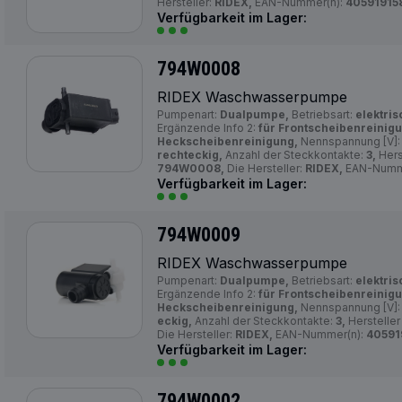
Hersteller:
RIDEX,
EAN-Nummer(n):
40591915
Verfügbarkeit im Lager:
794W0008
RIDEX Waschwasserpumpe
Pumpenart:
Dualpumpe,
Betriebsart:
elektris
Ergänzende Info 2:
für Frontscheibenreinigu
Heckscheibenreinigung,
Nennspannung [V]
rechteckig,
Anzahl der Steckkontakte:
3,
Hers
794W0008,
Die Hersteller:
RIDEX,
EAN-Numm
Verfügbarkeit im Lager:
794W0009
RIDEX Waschwasserpumpe
Pumpenart:
Dualpumpe,
Betriebsart:
elektris
Ergänzende Info 2:
für Frontscheibenreinigu
Heckscheibenreinigung,
Nennspannung [V]
eckig,
Anzahl der Steckkontakte:
3,
Hersteller
Die Hersteller:
RIDEX,
EAN-Nummer(n):
40591
Verfügbarkeit im Lager:
794W0002