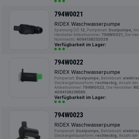
794W0021
RIDEX Waschwasserpumpe
Spannung [V]:
12,
Pumpenart:
Dualpumpe,
Anz
Hersteller Artikelnummer:
794W0021,
Die Hers
Nummer(n):
4064138232029
Verfügbarkeit im Lager:
794W0022
RIDEX Waschwasserpumpe
Pumpenart:
Dualpumpe,
Betriebsart:
elektris
Steckergehäuseform:
rechteckig,
Anzahl der
Artikelnummer:
794W0022,
Die Hersteller:
RI
4064138236560
Verfügbarkeit im Lager:
794W0023
RIDEX Waschwasserpumpe
Pumpenart:
Dualpumpe,
Betriebsart:
elektris
Steckergehäuseform:
rechteckig,
Anzahl der