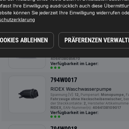
asst Ihre Einwilligung ausdrücklich auch diese Übermittlu
Spannung [V]:
12,
Einbauposition:
vorne,
Pump
Anschlussanzahl:
2,
Hersteller Artikelnummer:
site können Sie jederzeit Ihre Einwilligung widerrufen ode
RIDEX,
EAN-Nummer(n):
4064138068925
Verfügbarkeit im Lager:
schutzerklarung
794W0016
COOKIES ABLEHNEN
PRÄFERENZEN VERWALT
RIDEX Waschwasserpumpe
Anzahl der Steckkontakte:
2,
Farbe:
weiß,
Span
Artikelnummer:
794W0016,
Die Hersteller:
RI
4064138085670
Verfügbarkeit im Lager:
794W0017
RIDEX Waschwasserpumpe
Spannung [V]:
12,
Pumpenart:
Monopumpe,
Fa
Fahrzeuge ohne Heckscheibenwischer,
ben
der Steckkontakte:
2,
Hersteller Artikelnumme
RIDEX,
EAN-Nummer(n):
4064138109017
Verfügbarkeit im Lager:
794W0018