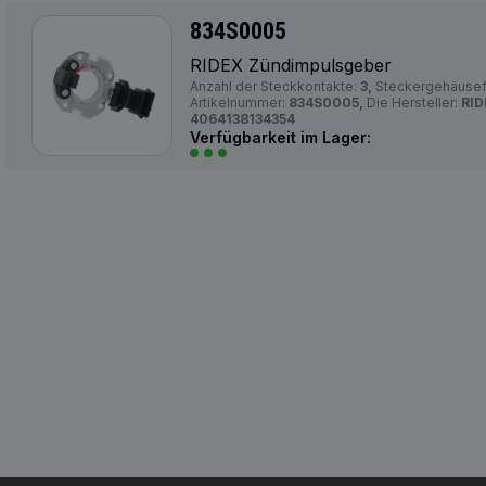
834S0005
RIDEX Zündimpulsgeber
Anzahl der Steckkontakte:
3,
Steckergehäuse
Artikelnummer:
834S0005,
Die Hersteller:
RID
4064138134354
Verfügbarkeit im Lager: