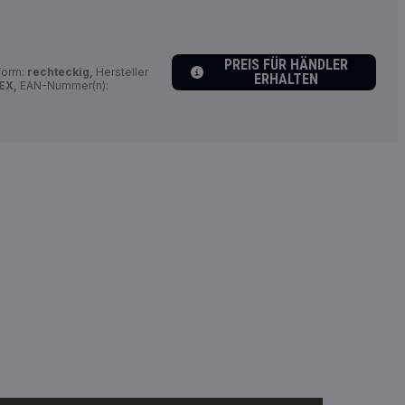
PREIS FÜR HÄNDLER
form:
rechteckig,
Hersteller
ERHALTEN
EX,
EAN-Nummer(n):