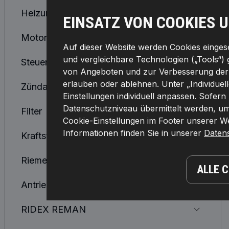
Heizung / Luftung
EINSATZ VON COOKIES 
Motorkühlung
Auf dieser Website werden Cookies eingeset
und vergleichbare Technologien („Tools“) 
Steuergeräte, Sensoren, Relais
von Angeboten und zur Verbesserung der F
erlauben oder ablehnen. Unter „Individuel
Zündanlage & Glühanlage
Einstellungen individuell anpassen. Sofern
Datenschutzniveau übermittelt werden, umf
Filter
Cookie-Einstellungen im Footer unserer Web
Informationen finden Sie in unserer
Daten
Kraftstoffsystem
Riemen, Ketten, Rollen
ALLE 
Antriebswellen & Gelenke
RIDEX REMAN