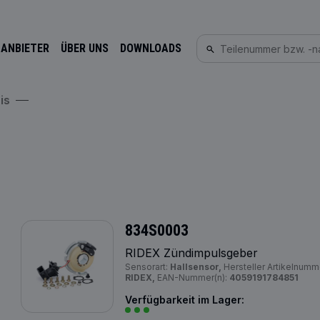
 ANBIETER
ÜBER UNS
DOWNLOADS
is
834S0003
RIDEX Zündimpulsgeber
Sensorart:
Hallsensor,
Hersteller Artikelnumm
RIDEX,
EAN-Nummer(n):
4059191784851
Verfügbarkeit im Lager: