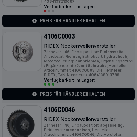
4064138213097
Verfügbarkeit im Lager:
PREIS FÜR HÄNDLER ERHALTEN
4106C0003
RIDEX Nockenwellenversteller
Zähnezahl:
46,
Einbauposition:
Einlassseite,
Antriebsart:
Riemen,
Betriebsart:
hydraulisch,
Motorsteuerung:
Zahnriemen,
Ergänzungsartikel
/ Ergänzende Info 2:
mit Schraube,
Hersteller
Artikelnummer:
4106C0003,
Die Hersteller:
RIDEX,
EAN-Nummer(n):
4064138013789
Verfügbarkeit im Lager:
PREIS FÜR HÄNDLER ERHALTEN
4106C0046
RIDEX Nockenwellenversteller
Zähnezahl:
46,
Einbauposition:
abgasseitig,
Betriebsart:
mechanisch,
Hersteller
Artikelnummer:
4106C0046,
Die Hersteller: