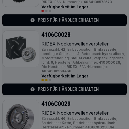
RIDEX,
EAN-Nummer(n):
4064138573573
Verfügbarkeit im Lager:
PREIS FÜR HÄNDLER ERHALTEN
4106C0028
RIDEX Nockenwellenversteller
Zähnezahl:
42,
Einbauposition:
Einlassseite,
benötigte Stückzahl:
2,
Betriebsart:
hydraulisch,
Motorsteuerung:
Steuerkette,
Verpackungstiefe
[cm]:
6,
Hersteller Artikelnummer:
4106C0028,
Die Hersteller:
RIDEX,
EAN-Nummer(n):
4064138260466
Verfügbarkeit im Lager:
PREIS FÜR HÄNDLER ERHALTEN
4106C0029
RIDEX Nockenwellenversteller
Zähnezahl:
46,
Einbauposition:
Einlassseite,
Antriebsart:
Kette,
Betriebsart:
hydraulisch,
Hersteller Artikelnummer:
4106C0029,
Die