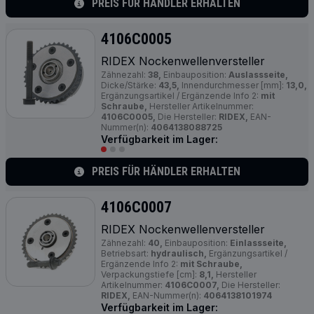
PREIS FÜR HÄNDLER ERHALTEN
4106C0005
RIDEX Nockenwellenversteller
Zähnezahl:
38,
Einbauposition:
Auslassseite,
Dicke/Stärke:
43,5,
Innendurchmesser [mm]:
13,0,
Ergänzungsartikel / Ergänzende Info 2:
mit
Schraube,
Hersteller Artikelnummer:
4106C0005,
Die Hersteller:
RIDEX,
EAN-
Nummer(n):
4064138088725
Verfügbarkeit im Lager:
PREIS FÜR HÄNDLER ERHALTEN
4106C0007
RIDEX Nockenwellenversteller
Zähnezahl:
40,
Einbauposition:
Einlassseite,
Betriebsart:
hydraulisch,
Ergänzungsartikel /
Ergänzende Info 2:
mit Schraube,
Verpackungstiefe [cm]:
8,1,
Hersteller
Artikelnummer:
4106C0007,
Die Hersteller:
RIDEX,
EAN-Nummer(n):
4064138101974
Verfügbarkeit im Lager: