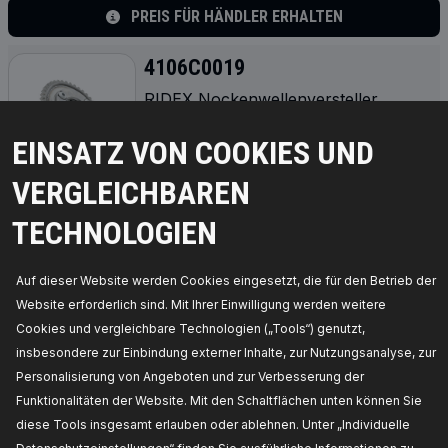
PREIS FÜR HÄNDLER ERHALTEN
4106C0019
RIDEX Nockenwellenversteller
Zähnezahl:
44,
Einbauposition:
Auslassseite,
Ergänzungsartikel / Ergänzende Info 2:
ohne
EINSATZ VON COOKIES UND
Schraube,
Hersteller Artikelnummer:
4106C0019,
Die Hersteller:
RIDEX,
EAN-
Nummer(n):
4064138176224
VERGLEICHBAREN
Verfügbarkeit im Lager:
TECHNOLOGIEN
PREIS FÜR HÄNDLER ERHALTEN
Auf dieser Website werden Cookies eingesetzt, die für den Betrieb der
4106C0004
Website erforderlich sind. Mit Ihrer Einwilligung werden weitere
RIDEX Nockenwellenversteller
Cookies und vergleichbare Technologien („Tools“) genutzt,
Zähnezahl:
36,
Einbauposition:
Einlassseite,
insbesondere zur Einbindung externer Inhalte, zur Nutzungsanalyse, zur
angetriebene Aggregate:
Nockenwelle,
Antriebsart:
Kette,
Betriebsart:
hydraulisch,
Personalisierung von Angeboten und zur Verbesserung der
Ergänzungsartikel / Ergänzende Info:
mit
Funktionalitäten der Website. Mit den Schaltflächen unten können Sie
Nockenwellenzahnrad,
Kettenausführung:
Simplex,
Hersteller Artikelnummer:
4106C0004,
diese Tools insgesamt erlauben oder ablehnen. Unter „Individuelle
Die Hersteller:
RIDEX,
EAN-Nummer(n):