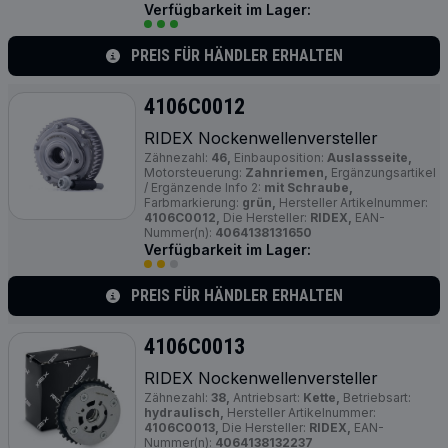
Verfügbarkeit im Lager:
PREIS FÜR HÄNDLER ERHALTEN
4106C0012
RIDEX Nockenwellenversteller
Zähnezahl:
46,
Einbauposition:
Auslassseite,
Motorsteuerung:
Zahnriemen,
Ergänzungsartikel
/ Ergänzende Info 2:
mit Schraube,
Farbmarkierung:
grün,
Hersteller Artikelnummer:
4106C0012,
Die Hersteller:
RIDEX,
EAN-
Nummer(n):
4064138131650
Verfügbarkeit im Lager:
PREIS FÜR HÄNDLER ERHALTEN
4106C0013
RIDEX Nockenwellenversteller
Zähnezahl:
38,
Antriebsart:
Kette,
Betriebsart:
hydraulisch,
Hersteller Artikelnummer:
4106C0013,
Die Hersteller:
RIDEX,
EAN-
Nummer(n):
4064138132237