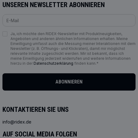
UNSEREN NEWSLETTER ABONNIEREN
Ja, ich möchte den RIDEX-Newsletter mit Produktneuigkeiten,
Angeboten und anderen ähnlichen Informationen erhalten. Meine
Einwilligung umfasst auch die Messung meiner Interaktionen mit dem
Newsletter (z. B. Öffnungs- und Klickraten), damit mir möglichst
relevante Inhalte zugeschickt werden. Mir ist bekannt, dass ich
meine Einwilligung jederzeit widerrufen und weitere Informationen
hierzu in der
Datenschutzerklärung
finden kann.*
ABONNIEREN
KONTAKTIEREN SIE UNS
info@ridex.de
AUF SOCIAL MEDIA FOLGEN