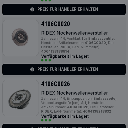
PREIS FÜR HÄNDLER ERHALTEN
4106C0020
RIDEX Nockenwellenversteller
Zähnezahl:
44,
Ventilart:
für Einlassventile,
Hersteller Artikelnummer:
4106C0020,
Die
Hersteller:
RIDEX,
EAN-Nummer(n):
4064138188814
Verfügbarkeit im Lager:
PREIS FÜR HÄNDLER ERHALTEN
4106C0026
RIDEX Nockenwellenversteller
Zähnezahl:
44,
Einbauposition:
Einlassseite,
Verpackungstiefe [cm]:
8,1,
Hersteller
Artikelnummer:
4106C0026,
Die Hersteller:
RIDEX,
EAN-Nummer(n):
4064138218832
Verfügbarkeit im Lager: