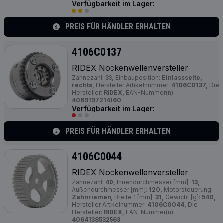
Verfügbarkeit im Lager:
PREIS FÜR HÄNDLER ERHALTEN
4106C0137
RIDEX Nockenwellenversteller
Zähnezahl:
33,
Einbauposition:
Einlassseite,
rechts,
Hersteller Artikelnummer:
4106C0137,
Die
Hersteller:
RIDEX,
EAN-Nummer(n):
4069197214160
Verfügbarkeit im Lager:
PREIS FÜR HÄNDLER ERHALTEN
4106C0044
RIDEX Nockenwellenversteller
Zähnezahl:
40,
Innendurchmesser [mm]:
13,
Außendurchmesser [mm]:
120,
Motorsteuerung:
Zahnriemen,
Breite 1 [mm]:
31,
Gewicht [g]:
540,
Hersteller Artikelnummer:
4106C0044,
Die
Hersteller:
RIDEX,
EAN-Nummer(n):
4064138532563