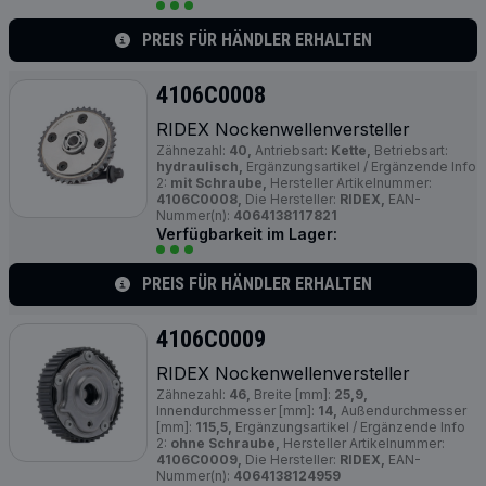
PREIS FÜR HÄNDLER ERHALTEN
4106C0008
RIDEX Nockenwellenversteller
Zähnezahl:
40,
Antriebsart:
Kette,
Betriebsart:
hydraulisch,
Ergänzungsartikel / Ergänzende Info
2:
mit Schraube,
Hersteller Artikelnummer:
4106C0008,
Die Hersteller:
RIDEX,
EAN-
Nummer(n):
4064138117821
Verfügbarkeit im Lager:
PREIS FÜR HÄNDLER ERHALTEN
4106C0009
RIDEX Nockenwellenversteller
Zähnezahl:
46,
Breite [mm]:
25,9,
Innendurchmesser [mm]:
14,
Außendurchmesser
[mm]:
115,5,
Ergänzungsartikel / Ergänzende Info
2:
ohne Schraube,
Hersteller Artikelnummer:
4106C0009,
Die Hersteller:
RIDEX,
EAN-
Nummer(n):
4064138124959