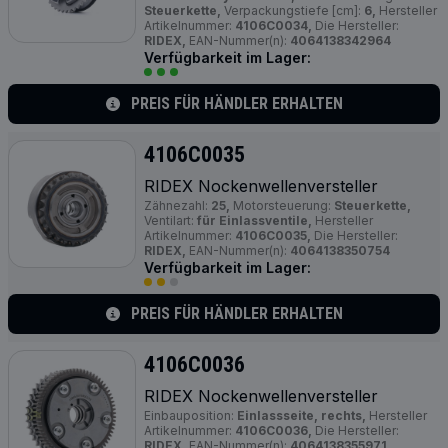
Steuerkette,
Verpackungstiefe [cm]:
6,
Hersteller
Artikelnummer:
4106C0034,
Die Hersteller:
RIDEX,
EAN-Nummer(n):
4064138342964
Verfügbarkeit im Lager:
PREIS FÜR HÄNDLER ERHALTEN
4106C0035
RIDEX Nockenwellenversteller
Zähnezahl:
25,
Motorsteuerung:
Steuerkette,
Ventilart:
für Einlassventile,
Hersteller
Artikelnummer:
4106C0035,
Die Hersteller:
RIDEX,
EAN-Nummer(n):
4064138350754
Verfügbarkeit im Lager:
PREIS FÜR HÄNDLER ERHALTEN
4106C0036
RIDEX Nockenwellenversteller
Einbauposition:
Einlassseite, rechts,
Hersteller
Artikelnummer:
4106C0036,
Die Hersteller:
RIDEX,
EAN-Nummer(n):
4064138355971