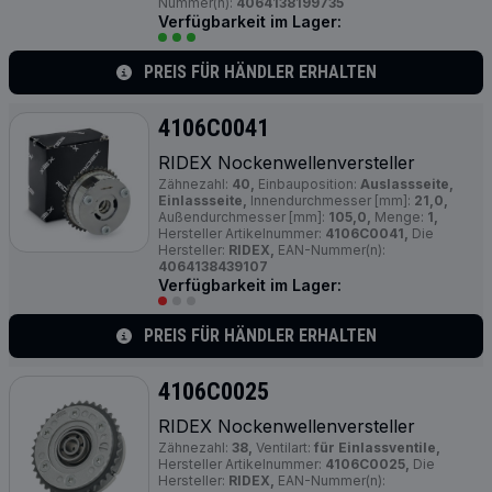
Nummer(n):
4064138199735
Verfügbarkeit im Lager:
PREIS FÜR HÄNDLER ERHALTEN
4106C0041
RIDEX Nockenwellenversteller
Zähnezahl:
40,
Einbauposition:
Auslassseite,
Einlassseite,
Innendurchmesser [mm]:
21,0,
Außendurchmesser [mm]:
105,0,
Menge:
1,
Hersteller Artikelnummer:
4106C0041,
Die
Hersteller:
RIDEX,
EAN-Nummer(n):
4064138439107
Verfügbarkeit im Lager:
PREIS FÜR HÄNDLER ERHALTEN
4106C0025
RIDEX Nockenwellenversteller
Zähnezahl:
38,
Ventilart:
für Einlassventile,
Hersteller Artikelnummer:
4106C0025,
Die
Hersteller:
RIDEX,
EAN-Nummer(n):