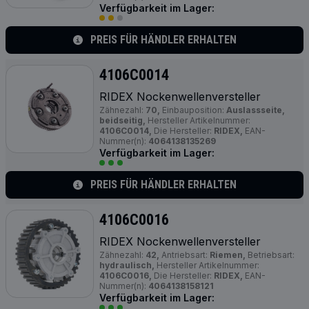
Verfügbarkeit im Lager:
PREIS FÜR HÄNDLER ERHALTEN
4106C0014
RIDEX Nockenwellenversteller
Zähnezahl:
70,
Einbauposition:
Auslassseite,
beidseitig,
Hersteller Artikelnummer:
4106C0014,
Die Hersteller:
RIDEX,
EAN-
Nummer(n):
4064138135269
Verfügbarkeit im Lager:
PREIS FÜR HÄNDLER ERHALTEN
4106C0016
RIDEX Nockenwellenversteller
Zähnezahl:
42,
Antriebsart:
Riemen,
Betriebsart:
hydraulisch,
Hersteller Artikelnummer:
4106C0016,
Die Hersteller:
RIDEX,
EAN-
Nummer(n):
4064138158121
Verfügbarkeit im Lager: