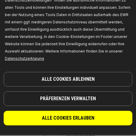
Datenschutzeinstellungen“ finden Sie ausführliche Informationen zu
4064138080125
Verfügbarkeit im Lager:
allen Tools und können Ihre Einstellungen individuell anpassen. Sofern
bei der Nutzung eines Tools Daten in Drittstaaten außerhalb des EWR
PREIS FÜR HÄNDLER ERHALTEN
mit einem ggf. niedrigeren Datenschutzniveau übermittelt werden,
umfasst Ihre Einwilligung ausdrücklich auch diese Übermittlung und
4106C0021
weitere Verarbeitung. In den Cookie-Einstellungen im Footer unserer
RIDEX Nockenwellenversteller
Website können Sie jederzeit Ihre Einwilligung widerrufen oder Ihre
Zähnezahl:
38,
Antriebsart:
Riemen,
Betriebsart:
Auswahl aktualisieren. Weitere Informationen finden Sie in unserer
hydraulisch,
Hersteller Artikelnummer:
Datenschutzerklarung
4106C0021,
Die Hersteller:
RIDEX,
EAN-
Nummer(n):
4064138196871
Verfügbarkeit im Lager:
ALLE COOKIES ABLEHNEN
PREIS FÜR HÄNDLER ERHALTEN
4106C0023
PRÄFERENZEN VERWALTEN
RIDEX Nockenwellenversteller
Zähnezahl:
38,
Einbauposition:
Einlassseite,
ALLE COOKIES ERLAUBEN
Antriebsart:
Kette,
Betriebsart:
hydraulisch,
Ergänzungsartikel / Ergänzende Info 2:
mit
Schraube,
Hersteller Artikelnummer:
4106C0023,
Die Hersteller:
RIDEX,
EAN-