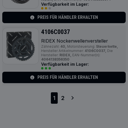
Verfügbarkeit im Lager:
PREIS FÜR HÄNDLER ERHALTEN
4106C0037
RIDEX Nockenwellenversteller
Zähnezahl:
40,
Motorsteuerung:
Steuerkette,
Hersteller Artikelnummer:
4106C0037,
Die
Hersteller:
RIDEX,
EAN-Nummer(n):
4064138356350
Verfügbarkeit im Lager:
PREIS FÜR HÄNDLER ERHALTEN
1
2