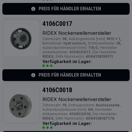
PREIS FÜR HÄNDLER ERHALTEN
4106C0017
RIDEX Nockenwellenversteller
Zähnezahl:
38,
Außengewinde [mm]:
M12 x 1,
Betriebsart:
hydraulisch,
Schlüsselweite:
18,
Außendurchmesser [mm]:
119,0,
Hersteller
Artikelnummer:
4106C0017,
Die Hersteller:
RIDEX,
EAN-Nummer(n):
4064138159111
Verfügbarkeit im Lager:
PREIS FÜR HÄNDLER ERHALTEN
4106C0018
RIDEX Nockenwellenversteller
Zähnezahl:
19,
Einbauposition:
Auslassseite,
Außendurchmesser [mm]:
84,
Hersteller
Artikelnummer:
4106C0018,
Die Hersteller:
RIDEX,
EAN-Nummer(n):
4064138167178
Verfügbarkeit im Lager: