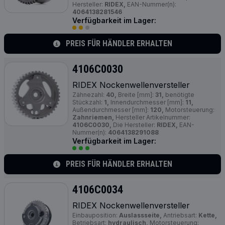
Hersteller:
RIDEX,
EAN-Nummer(n):
4064138281546
Verfügbarkeit im Lager:
PREIS FÜR HÄNDLER ERHALTEN
4106C0030
RIDEX Nockenwellenversteller
Zähnezahl:
40,
Breite [mm]:
31,
benötigte
Stückzahl:
1,
Innendurchmesser [mm]:
11,
Außendurchmesser [mm]:
120,
Motorsteuerung:
Zahnriemen,
Hersteller Artikelnummer:
4106C0030,
Die Hersteller:
RIDEX,
EAN-
Nummer(n):
4064138291088
Verfügbarkeit im Lager:
PREIS FÜR HÄNDLER ERHALTEN
4106C0034
RIDEX Nockenwellenversteller
Einbauposition:
Auslassseite,
Antriebsart:
Kette,
Betriebsart:
hydraulisch,
Motorsteuerung: