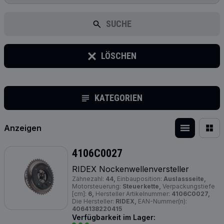
SUCHE
LÖSCHEN
KATEGORIEN
Anzeigen
4106C0027
RIDEX Nockenwellenversteller
Zähnezahl:
44,
Einbauposition:
Auslassseite,
Motorsteuerung:
Steuerkette,
Verpackungstiefe
[cm]:
6,
Hersteller Artikelnummer:
4106C0027,
Die Hersteller:
RIDEX,
EAN-Nummer(n):
4064138220415
Verfügbarkeit im Lager: