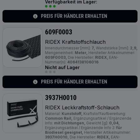
Verfügbarkeit im Lager:
PREIS FÜR HÄNDLER ERHALTEN
609F0003
RIDEX Kraftstoffschlauch
Innendurchmesser [mm]:
7,
Wandstärke [mm]:
2,9,
Mengeneinheit:
Meter,
Hersteller Artikelnummer:
609F0003,
Die Hersteller:
RIDEX,
EAN-
Nummer(n):
4064138106016
Nicht auf Lager
PREIS FÜR HÄNDLER ERHALTEN
3937H0010
RIDEX Leckkraftstoff-Schlauch
Material:
Kunststoff,
Kraftstoffaufbereitung:
Common Rail,
Ergänzungsartikel / Ergänzende
Info:
mit Dichtungen,
Gewicht [g]:
0,04,
Ergänzungsartikel / Ergänzende Info 2:
für
Biodiesel geeignet,
Hersteller Artikelnummer:
3937H0010,
Die Hersteller:
RIDEX,
EAN-