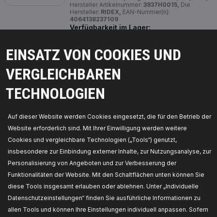
Hersteller Artikelnummer:
3937H0015,
Die
Hersteller:
RIDEX,
EAN-Nummer(n):
4064138237109
Verfügbarkeit im Lager:
PREIS FÜR HÄNDLER ERHALTEN
EINSATZ VON COOKIES UND
VERGLEICHBAREN
3937H0018
TECHNOLOGIEN
RIDEX Leckkraftstoff-Schlauch
Kraftstoffaufbereitung:
Common Rail,
Anschlussanzahl:
5,
Hersteller Artikelnummer:
3937H0018,
Die Hersteller:
RIDEX,
EAN-
Auf dieser Website werden Cookies eingesetzt, die für den Betrieb der
Nummer(n):
4064138275606
Website erforderlich sind. Mit Ihrer Einwilligung werden weitere
Nicht auf Lager
Cookies und vergleichbare Technologien („Tools“) genutzt,
PREIS FÜR HÄNDLER ERHALTEN
insbesondere zur Einbindung externer Inhalte, zur Nutzungsanalyse, zur
Personalisierung von Angeboten und zur Verbesserung der
3937H0019
Funktionalitäten der Website. Mit den Schaltflächen unten können Sie
diese Tools insgesamt erlauben oder ablehnen. Unter „Individuelle
RIDEX Leckkraftstoff-Schlauch
Datenschutzeinstellungen“ finden Sie ausführliche Informationen zu
Kraftstoffaufbereitung:
Common Rail,
Hersteller
Artikelnummer:
3937H0019,
Die Hersteller:
allen Tools und können Ihre Einstellungen individuell anpassen. Sofern
RIDEX,
EAN-Nummer(n):
4064138303439