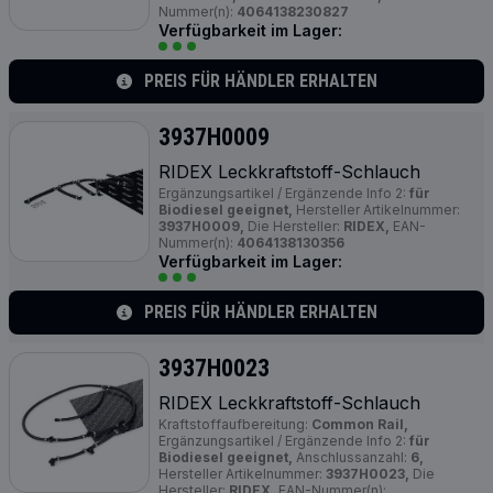
Nummer(n):
4064138230827
Verfügbarkeit im Lager:
PREIS FÜR HÄNDLER ERHALTEN
3937H0009
RIDEX Leckkraftstoff-Schlauch
Ergänzungsartikel / Ergänzende Info 2:
für
Biodiesel geeignet,
Hersteller Artikelnummer:
3937H0009,
Die Hersteller:
RIDEX,
EAN-
Nummer(n):
4064138130356
Verfügbarkeit im Lager:
PREIS FÜR HÄNDLER ERHALTEN
3937H0023
RIDEX Leckkraftstoff-Schlauch
Kraftstoffaufbereitung:
Common Rail,
Ergänzungsartikel / Ergänzende Info 2:
für
Biodiesel geeignet,
Anschlussanzahl:
6,
Hersteller Artikelnummer:
3937H0023,
Die
Hersteller:
RIDEX,
EAN-Nummer(n):