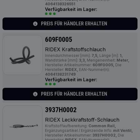
4064138326551
Verfügbarkeit im Lager:
PREIS FÜR HÄNDLER ERHALTEN
609F0005
RIDEX Kraftstoffschlauch
Innendurchmesser [mm]:
7,5,
Länge [m]:
1,
Wandstärke [mm]:
3,3,
Mengeneinheit:
Meter,
Hersteller Artikelnummer:
609F0005,
Die
Hersteller:
RIDEX,
EAN-Nummer(n):
4064138231749
Verfügbarkeit im Lager:
PREIS FÜR HÄNDLER ERHALTEN
3937H0002
RIDEX Leckkraftstoff-Schlauch
Kraftstoffaufbereitung:
Common Rail,
Ergänzungsartikel / Ergänzende Info:
mit Ventil,
Hersteller Artikelnummer:
3937H0002,
Die
Hersteller:
RIDEX,
EAN-Nummer(n):