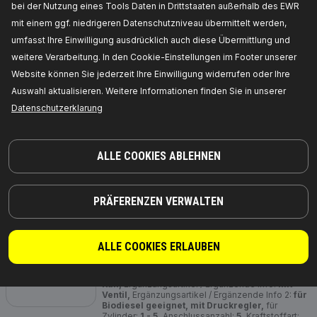
bei der Nutzung eines Tools Daten in Drittstaaten außerhalb des EWR
Verfügbarkeit im Lager:
mit einem ggf. niedrigeren Datenschutzniveau übermittelt werden,
umfasst Ihre Einwilligung ausdrücklich auch diese Übermittlung und
PREIS FÜR HÄNDLER ERHALTEN
weitere Verarbeitung. In den Cookie-Einstellungen im Footer unserer
Website können Sie jederzeit Ihre Einwilligung widerrufen oder Ihre
609F0002
Auswahl aktualisieren. Weitere Informationen finden Sie in unserer
RIDEX Kraftstoffschlauch
Datenschutzerklarung
Innendurchmesser [mm]:
3,2,
Länge [m]:
1,
Wandstärke [mm]:
1,9,
Hersteller Artikelnummer:
609F0002,
Die Hersteller:
RIDEX,
EAN-
Nummer(n):
4059191597031
ALLE COOKIES ABLEHNEN
Verfügbarkeit im Lager:
PREIS FÜR HÄNDLER ERHALTEN
PRÄFERENZEN VERWALTEN
3937H0024
ALLE COOKIES ERLAUBEN
RIDEX Leckkraftstoff-Schlauch
Einbauposition:
Einspritzdüse,
Material:
Kunststoff,
Kraftstoffaufbereitung:
Common
Rail,
Ergänzungsartikel / Ergänzende Info:
mit
Ventil,
Ergänzungsartikel / Ergänzende Info 2:
für
Biodiesel geeignet, mit Druckregler,
für
Zylinder:
1 - 5,
Anschlussanzahl:
5,
Kraftstoffart: