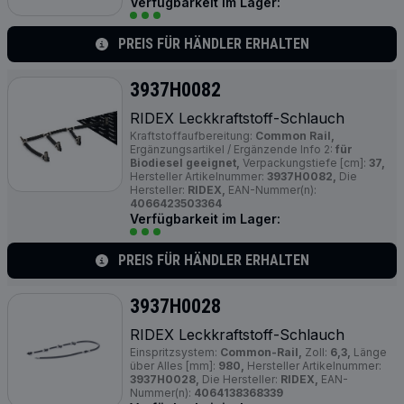
Verfügbarkeit im Lager:
PREIS FÜR HÄNDLER ERHALTEN
3937H0082
RIDEX Leckkraftstoff-Schlauch
Kraftstoffaufbereitung:
Common Rail,
Ergänzungsartikel / Ergänzende Info 2:
für
Biodiesel geeignet,
Verpackungstiefe [cm]:
37,
Hersteller Artikelnummer:
3937H0082,
Die
Hersteller:
RIDEX,
EAN-Nummer(n):
4066423503364
Verfügbarkeit im Lager:
PREIS FÜR HÄNDLER ERHALTEN
3937H0028
RIDEX Leckkraftstoff-Schlauch
Einspritzsystem:
Common-Rail,
Zoll:
6,3,
Länge
über Alles [mm]:
980,
Hersteller Artikelnummer:
3937H0028,
Die Hersteller:
RIDEX,
EAN-
Nummer(n):
4064138368339