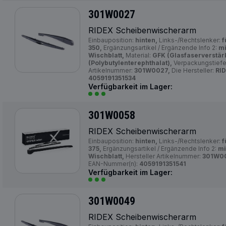
301W0027
RIDEX Scheibenwischerarm
Einbauposition:
hinten,
Links-/Rechtslenker:
f
350,
Ergänzungsartikel / Ergänzende Info 2:
mi
Wischblatt,
Material:
GFK (Glasfaserverstärk
(Polybutylenterephthalat),
Verpackungstiefe
Artikelnummer:
301W0027,
Die Hersteller:
RID
4059191351534
Verfügbarkeit im Lager:
301W0058
RIDEX Scheibenwischerarm
Einbauposition:
hinten,
Links-/Rechtslenker:
f
375,
Ergänzungsartikel / Ergänzende Info 2:
mi
Wischblatt,
Hersteller Artikelnummer:
301W0
EAN-Nummer(n):
4059191351541
Verfügbarkeit im Lager:
301W0049
RIDEX Scheibenwischerarm