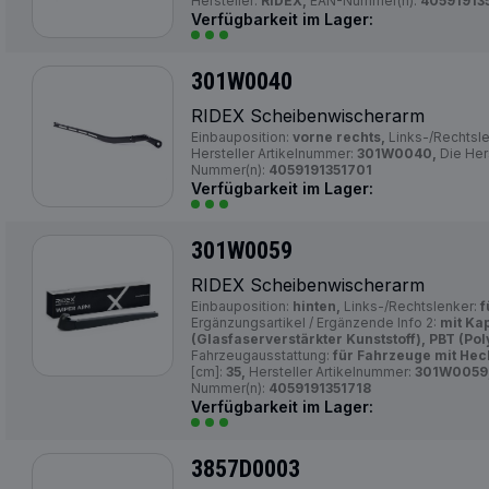
Hersteller:
RIDEX,
EAN-Nummer(n):
40591913
Verfügbarkeit im Lager:
301W0040
RIDEX Scheibenwischerarm
Einbauposition:
vorne rechts,
Links-/Rechtsl
Hersteller Artikelnummer:
301W0040,
Die Hers
Nummer(n):
4059191351701
Verfügbarkeit im Lager:
301W0059
RIDEX Scheibenwischerarm
Einbauposition:
hinten,
Links-/Rechtslenker:
f
Ergänzungsartikel / Ergänzende Info 2:
mit Ka
(Glasfaserverstärkter Kunststoff), PBT (Pol
Fahrzeugausstattung:
für Fahrzeuge mit Hec
[cm]:
35,
Hersteller Artikelnummer:
301W0059
Nummer(n):
4059191351718
Verfügbarkeit im Lager:
3857D0003