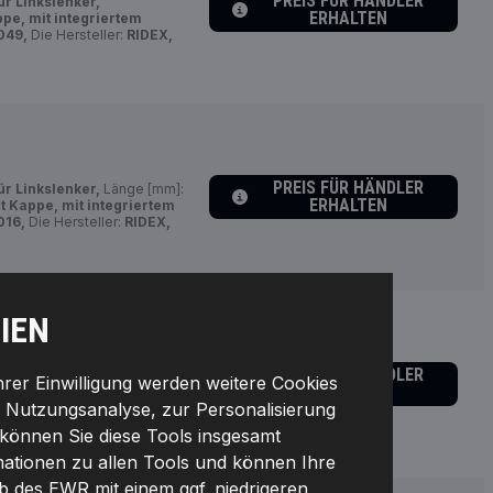
PREIS FÜR HÄNDLER
ür Linkslenker,
ERHALTEN
ppe, mit integriertem
049,
Die Hersteller:
RIDEX,
PREIS FÜR HÄNDLER
ür Linkslenker,
Länge [mm]:
ERHALTEN
t Kappe, mit integriertem
16,
Die Hersteller:
RIDEX,
IEN
PREIS FÜR HÄNDLER
ür Linkslenker,
Ihrer Einwilligung werden weitere Cookies
ERHALTEN
ppe,
Material:
PBT
r Nutzungsanalyse, zur Personalisierung
lnummer:
301W0022,
Die
51640
können Sie diese Tools insgesamt
rmationen zu allen Tools und können Ihre
lb des EWR mit einem ggf. niedrigeren