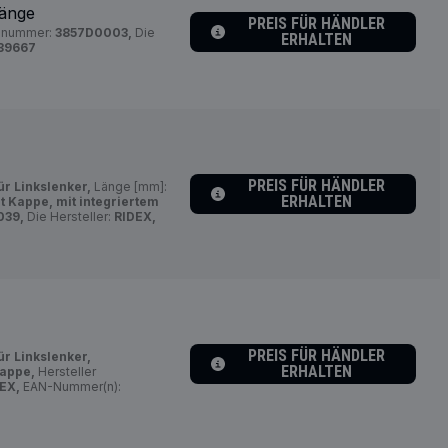
tänge
PREIS FÜR HÄNDLER
elnummer:
3857D0003,
Die
ERHALTEN
39667
PREIS FÜR HÄNDLER
ür Linkslenker,
Länge [mm]:
ERHALTEN
t Kappe, mit integriertem
039,
Die Hersteller:
RIDEX,
PREIS FÜR HÄNDLER
ür Linkslenker,
ERHALTEN
appe,
Hersteller
EX,
EAN-Nummer(n):