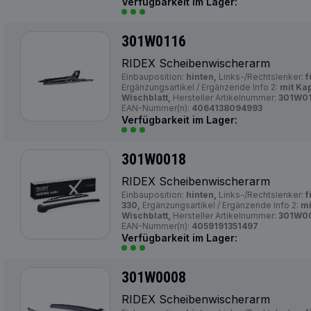
Verfügbarkeit im Lager:
301W0116
RIDEX Scheibenwischerarm
Einbauposition:
hinten,
Links-/Rechtslenker:
f
Ergänzungsartikel / Ergänzende Info 2:
mit Ka
Wischblatt,
Hersteller Artikelnummer:
301W01
EAN-Nummer(n):
4064138094993
Verfügbarkeit im Lager:
301W0018
RIDEX Scheibenwischerarm
Einbauposition:
hinten,
Links-/Rechtslenker:
f
330,
Ergänzungsartikel / Ergänzende Info 2:
mi
Wischblatt,
Hersteller Artikelnummer:
301W00
EAN-Nummer(n):
4059191351497
Verfügbarkeit im Lager:
301W0008
RIDEX Scheibenwischerarm