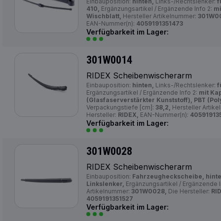
Einbauposition:
hinten,
Links-/Rechtslenker:
f
410,
Ergänzungsartikel / Ergänzende Info 2:
mi
Wischblatt,
Hersteller Artikelnummer:
301W0
EAN-Nummer(n):
4059191351473
Verfügbarkeit im Lager:
301W0014
RIDEX Scheibenwischerarm
Einbauposition:
hinten,
Links-/Rechtslenker:
f
Ergänzungsartikel / Ergänzende Info 2:
mit Ka
(Glasfaserverstärkter Kunststoff), PBT (Pol
Verpackungstiefe [cm]:
38,2,
Hersteller Artik
Hersteller:
RIDEX,
EAN-Nummer(n):
40591913
Verfügbarkeit im Lager:
301W0028
RIDEX Scheibenwischerarm
Einbauposition:
Fahrzeugheckscheibe, hinte
Linkslenker,
Ergänzungsartikel / Ergänzende I
Artikelnummer:
301W0028,
Die Hersteller:
RI
4059191351527
Verfügbarkeit im Lager: