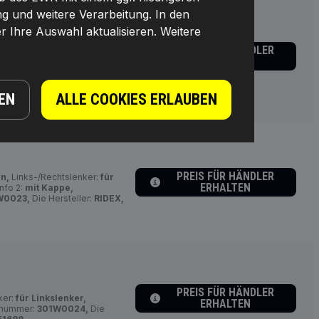
ng und weitere Verarbeitung. In den
r Ihre Auswahl aktualisieren. Weitere
-/Rechtslenker:
für
PREIS FÜR HÄNDLER
nfo 2:
mit Kappe,
ERHALTEN
chblatt,
Hersteller
DEX,
EAN-Nummer(n):
EN
ALLE COOKIES ERLAUBEN
PREIS FÜR HÄNDLER
n,
Links-/Rechtslenker:
für
ERHALTEN
nfo 2:
mit Kappe,
W0023,
Die Hersteller:
RIDEX,
PREIS FÜR HÄNDLER
ker:
für Linkslenker,
ERHALTEN
elnummer:
301W0024,
Die