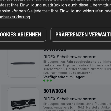
301W0007
asst Ihre Einwilligung ausdrücklich auch diese Übermittlu
site können Sie jederzeit Ihre Einwilligung widerrufen ode
RIDEX Scheibenwischerarm
Einbauposition:
Fahrzeugheckscheibe,
Links
schutzerklarung
Linkslenker,
Ergänzungsartikel / Ergänzende I
Fahrzeugausstattungslinie/-Variante:
ohne Wis
Artikelnummer:
301W0007,
Die Hersteller:
RI
4059191351657
COOKIES ABLEHNEN
PRÄFERENZEN VERWALT
Verfügbarkeit im Lager:
301W0023
RIDEX Scheibenwischerarm
Einbauposition:
Fahrzeugheckscheibe, hinte
Linkslenker,
Ergänzungsartikel / Ergänzende I
Türenanzahl:
5,
Hersteller Artikelnummer:
301
EAN-Nummer(n):
4059191351671
Verfügbarkeit im Lager:
301W0024
RIDEX Scheibenwischerarm
Einbauposition:
vorne links,
Links-/Rechtslen
Verpackungstiefe [cm]:
54,3,
Hersteller Artik