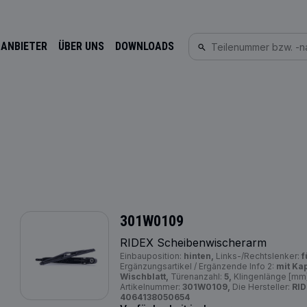
 ANBIETER
ÜBER UNS
DOWNLOADS
301W0109
RIDEX Scheibenwischerarm
Einbauposition:
hinten,
Links-/Rechtslenker:
f
Ergänzungsartikel / Ergänzende Info 2:
mit Ka
Wischblatt,
Türenanzahl:
5,
Klingenlänge [mm
Artikelnummer:
301W0109,
Die Hersteller:
RID
4064138050654