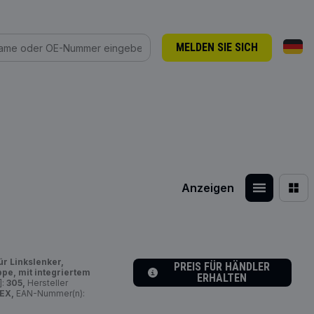
MELDEN SIE SICH
Anzeigen
ür Linkslenker,
PREIS FÜR HÄNDLER
ppe, mit integriertem
ERHALTEN
]:
305,
Hersteller
EX,
EAN-Nummer(n):