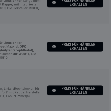
PREIS FÜR HÄNDLER
ür Linkslenker,
Länge [mm]:
ERHALTEN
t Kappe, mit integriertem
008,
Die Hersteller:
RIDEX,
ür Linkslenker,
PREIS FÜR HÄNDLER
ppe,
Material:
GFK
ERHALTEN
ybutylenterephthalat),
elnummer:
301W0014,
Die
51510
PREIS FÜR HÄNDLER
n,
Links-/Rechtslenker:
für
ERHALTEN
nfo 2:
mit Kappe,
Hersteller
DEX,
EAN-Nummer(n):