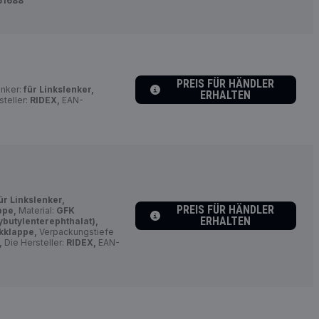
51688
PREIS FÜR HÄNDLER
enker:
für Linkslenker,
ERHALTEN
teller:
RIDEX,
EAN-
ür Linkslenker,
PREIS FÜR HÄNDLER
ppe,
Material:
GFK
ERHALTEN
ybutylenterephthalat),
kklappe,
Verpackungstiefe
,
Die Hersteller:
RIDEX,
EAN-