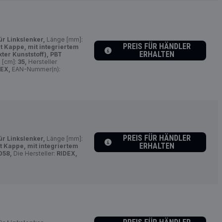
ür Linkslenker,
Länge [mm]:
PREIS FÜR HÄNDLER
t Kappe, mit integriertem
ERHALTEN
ter Kunststoff), PBT
 [cm]:
35,
Hersteller
EX,
EAN-Nummer(n):
PREIS FÜR HÄNDLER
ür Linkslenker,
Länge [mm]:
ERHALTEN
t Kappe, mit integriertem
058,
Die Hersteller:
RIDEX,