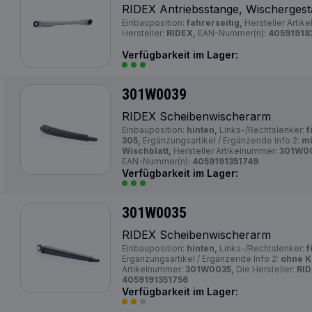
RIDEX Antriebsstange, Wischerges
Einbauposition:
fahrerseitig,
Hersteller Artik
Hersteller:
RIDEX,
EAN-Nummer(n):
40591918
Verfügbarkeit im Lager:
301W0039
RIDEX Scheibenwischerarm
Einbauposition:
hinten,
Links-/Rechtslenker:
f
305,
Ergänzungsartikel / Ergänzende Info 2:
mi
Wischblatt,
Hersteller Artikelnummer:
301W0
EAN-Nummer(n):
4059191351749
Verfügbarkeit im Lager:
301W0035
RIDEX Scheibenwischerarm
Einbauposition:
hinten,
Links-/Rechtslenker:
f
Ergänzungsartikel / Ergänzende Info 2:
ohne K
Artikelnummer:
301W0035,
Die Hersteller:
RID
4059191351756
Verfügbarkeit im Lager: