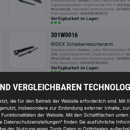
Einbauposition:
hinten,
Links-/Rechtslenker:
f
Ergänzungsartikel / Ergänzende Info 2:
mit Ka
Wischblatt,
Hersteller Artikelnummer:
301W0
EAN-Nummer(n):
4059191351572
Verfügbarkeit im Lager:
301W0016
RIDEX Scheibenwischerarm
Einbauposition:
hinten,
Links-/Rechtslenker:
f
285,
Ergänzungsartikel / Ergänzende Info 2:
mi
Wischblatt,
Hersteller Artikelnummer:
301W00
EAN-Nummer(n):
4059191351602
Verfügbarkeit im Lager:
301W0022
UND VERGLEICHBAREN TECHNOLOG
RIDEX Scheibenwischerarm
Einbauposition:
hinten,
Links-/Rechtslenker:
f
zt, die für den Betrieb der Website erforderlich sind. Mit 
Ergänzungsartikel / Ergänzende Info 2:
mit Ka
genutzt, insbesondere zur Einbindung externer Inhalte, zu
(Polybutylenterephthalat),
Hersteller Artike
Hersteller:
RIDEX,
EAN-Nummer(n):
40591913
unktionalitäten der Website. Mit den Schaltflächen unten 
Verfügbarkeit im Lager:
le Datenschutzeinstellungen“ finden Sie ausführliche Info
 bei der Nutzung eines Tools Daten in Drittstaaten außerha