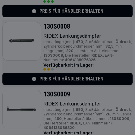
PREIS FÜR HÄNDLER ERHALTEN
130S0008
RIDEX Lenkungsdämpfer
max. Länge [mm]:
470,
Stoßdämpferart:
Öldruck,
Zylinderkolbendurchmesser [mm]:
32,5,
min.
Länge [mm]:
320,
Hersteller Artikelnummer:
130S0008,
Die Hersteller:
RIDEX,
EAN-
Nummer(n):
4064138076326
Verfügbarkeit im Lager:
PREIS FÜR HÄNDLER ERHALTEN
130S0009
RIDEX Lenkungsdämpfer
max. Länge [mm]:
690,
Stoßdämpferart:
Öldruck,
Zylinderkolbendurchmesser [mm]:
28,
min. Länge
[mm]:
480,
Hersteller Artikelnummer:
130S0009,
Die Hersteller:
RIDEX,
EAN-Nummer(n):
4064138086820
Verfügbarkeit im Lager: