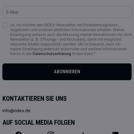
Ja, ich möchte den RIDEX-Newsletter mit Produktneuigkeiten,
Angeboten und anderen ähnlichen Informationen erhalten. Meine
Einwilligung umfasst auch die Messung meiner Interaktionen mit dem
Newsletter (z. B. Öffnungs- und Klickraten), damit mir möglichst
relevante Inhalte zugeschickt werden. Mir ist bekannt, dass ich
meine Einwilligung jederzeit widerrufen und weitere Informationen
hierzu in der
Datenschutzerklärung
finden kann.*
ABONNIEREN
KONTAKTIEREN SIE UNS
info@ridex.de
AUF SOCIAL MEDIA FOLGEN