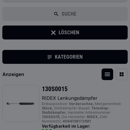
SUCHE
LÖSCHEN
KATEGORIEN
Anzeigen
130S0015
RIDEX Lenkungsdämpfer
Einbauposition:
Vorderachse,
Mengeneinheit:
Stück,
Stoßdämpfer-Bauart:
Teleskop-
Stoßdämpfer,
Hersteller Artikelnummer:
130S0015,
Die Hersteller:
RIDEX,
EAN-
Nummer(n):
4064138172981
Verfügbarkeit im Lager: