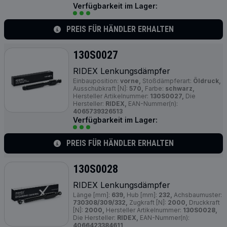
Verfügbarkeit im Lager:
PREIS FÜR HÄNDLER ERHALTEN
130S0027
RIDEX Lenkungsdämpfer
Einbauposition:
vorne,
Stoßdämpferart:
Öldruck,
Ausschubkraft [N]:
570,
Farbe:
schwarz,
Hersteller Artikelnummer:
130S0027,
Die
Hersteller:
RIDEX,
EAN-Nummer(n):
4065739326513
Verfügbarkeit im Lager:
PREIS FÜR HÄNDLER ERHALTEN
130S0028
RIDEX Lenkungsdämpfer
Länge [mm]:
639,
Hub [mm]:
232,
Achsbaumuster:
730308/309/332,
Zugkraft [N]:
2000,
Druckkraft
[N]:
2000,
Hersteller Artikelnummer:
130S0028,
Die Hersteller:
RIDEX,
EAN-Nummer(n):
4066423384611