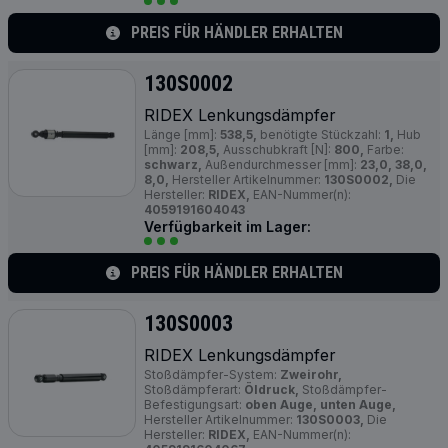
PREIS FÜR HÄNDLER ERHALTEN
130S0002
RIDEX Lenkungsdämpfer
Länge [mm]:
538,5,
benötigte Stückzahl:
1,
Hub
[mm]:
208,5,
Ausschubkraft [N]:
800,
Farbe:
schwarz,
Außendurchmesser [mm]:
23,0, 38,0,
8,0,
Hersteller Artikelnummer:
130S0002,
Die
Hersteller:
RIDEX,
EAN-Nummer(n):
4059191604043
Verfügbarkeit im Lager:
PREIS FÜR HÄNDLER ERHALTEN
130S0003
RIDEX Lenkungsdämpfer
Stoßdämpfer-System:
Zweirohr,
Stoßdämpferart:
Öldruck,
Stoßdämpfer-
Befestigungsart:
oben Auge, unten Auge,
Hersteller Artikelnummer:
130S0003,
Die
Hersteller:
RIDEX,
EAN-Nummer(n):