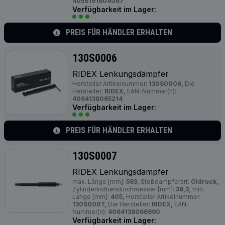
4059191604067
Verfügbarkeit im Lager:
PREIS FÜR HÄNDLER ERHALTEN
130S0006
RIDEX Lenkungsdämpfer
Hersteller Artikelnummer:
130S0006,
Die
Hersteller:
RIDEX,
EAN-Nummer(n):
4064138065214
Verfügbarkeit im Lager:
PREIS FÜR HÄNDLER ERHALTEN
130S0007
RIDEX Lenkungsdämpfer
max. Länge [mm]:
593,
Stoßdämpferart:
Öldruck,
Zylinderkolbendurchmesser [mm]:
38,3,
min.
Länge [mm]:
405,
Hersteller Artikelnummer:
130S0007,
Die Hersteller:
RIDEX,
EAN-
Nummer(n):
4064138066990
Verfügbarkeit im Lager: