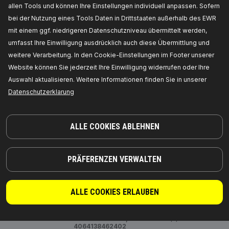
allen Tools und können Ihre Einstellungen individuell anpassen. Sofern
bei der Nutzung eines Tools Daten in Drittstaaten außerhalb des EWR
PREIS FÜR HÄNDLER ERHALTEN
mit einem ggf. niedrigeren Datenschutzniveau übermittelt werden,
umfasst Ihre Einwilligung ausdrücklich auch diese Übermittlung und
130S0020
weitere Verarbeitung. In den Cookie-Einstellungen im Footer unserer
RIDEX Lenkungsdämpfer
Website können Sie jederzeit Ihre Einwilligung widerrufen oder Ihre
max. Länge [mm]:
630,
Stoßdämpferart:
Öldruck,
Auswahl aktualisieren. Weitere Informationen finden Sie in unserer
Zylinderkolbendurchmesser [mm]:
27,6,
min.
Länge [mm]:
420,
Hersteller Artikelnummer:
Datenschutzerklarung
130S0020,
Die Hersteller:
RIDEX,
EAN-
Nummer(n):
4064138378215
Verfügbarkeit im Lager:
ALLE COOKIES ABLEHNEN
PREIS FÜR HÄNDLER ERHALTEN
PRÄFERENZEN VERWALTEN
130S0022
RIDEX Lenkungsdämpfer
Stoßdämpfer-System:
Zweirohr,
ALLE COOKIES ERLAUBEN
Stoßdämpferart:
Öldruck,
Stoßdämpfer-
Befestigungsart:
oben Stift, unten Auge,
Hersteller Artikelnummer:
130S0022,
Die
Hersteller:
RIDEX,
EAN-Nummer(n):
4064138462402