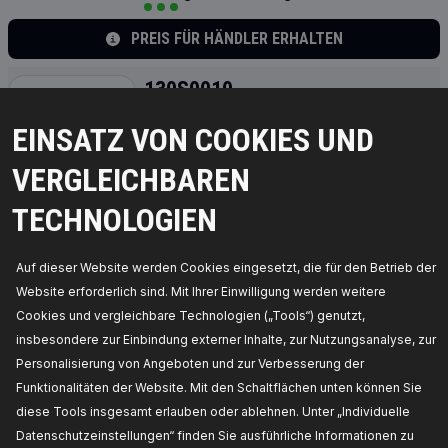
PREIS FÜR HÄNDLER ERHALTEN
130S0010
RIDEX Lenkungsdämpfer
EINSATZ VON COOKIES UND
max. Länge [mm]:
552,
Stoßdämpferart:
Öldruck,
Gewindemaß:
M10X1,25,
min. Länge [mm]:
336,
VERGLEICHBAREN
Hersteller Artikelnummer:
130S0010,
Die
Hersteller:
RIDEX,
EAN-Nummer(n):
4064138087407
TECHNOLOGIEN
Verfügbarkeit im Lager:
PREIS FÜR HÄNDLER ERHALTEN
Auf dieser Website werden Cookies eingesetzt, die für den Betrieb der
Website erforderlich sind. Mit Ihrer Einwilligung werden weitere
130S0016
Cookies und vergleichbare Technologien („Tools“) genutzt,
insbesondere zur Einbindung externer Inhalte, zur Nutzungsanalyse, zur
RIDEX Lenkungsdämpfer
Personalisierung von Angeboten und zur Verbesserung der
max. Länge [mm]:
575,
Stoßdämpferart:
Öldruck,
Zylinderkolbendurchmesser [mm]:
38,3,
min.
Funktionalitäten der Website. Mit den Schaltflächen unten können Sie
Länge [mm]:
360,
Hersteller Artikelnummer:
130S0016,
Die Hersteller:
RIDEX,
EAN-
diese Tools insgesamt erlauben oder ablehnen. Unter „Individuelle
Nummer(n):
4064138307307
Datenschutzeinstellungen“ finden Sie ausführliche Informationen zu
Verfügbarkeit im Lager: