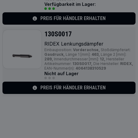
Verfügbarkeit im Lager:
PREIS FÜR HÄNDLER ERHALTEN
130S0017
RIDEX Lenkungsdämpfer
Einbauposition:
Vorderachse,
Stoßdämpferart:
Gasdruck,
Länge 1 [mm]:
463,
Länge 2 [mm]:
289,
Innendurchmesser [mm]:
12,
Hersteller
Artikelnummer:
130S0017,
Die Hersteller:
RIDEX,
EAN-Nummer(n):
4064138310529
Nicht auf Lager
PREIS FÜR HÄNDLER ERHALTEN