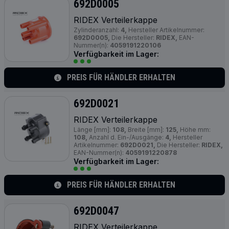
692D0005
RIDEX Verteilerkappe
Zylinderanzahl:
4,
Hersteller Artikelnummer:
692D0005,
Die Hersteller:
RIDEX,
EAN-
Nummer(n):
4059191220106
Verfügbarkeit im Lager:
PREIS FÜR HÄNDLER ERHALTEN
692D0021
RIDEX Verteilerkappe
Länge [mm]:
108,
Breite [mm]:
125,
Höhe mm:
108,
Anzahl d. Ein-/Ausgänge:
4,
Hersteller
Artikelnummer:
692D0021,
Die Hersteller:
RIDEX,
EAN-Nummer(n):
4059191220878
Verfügbarkeit im Lager:
PREIS FÜR HÄNDLER ERHALTEN
692D0047
RIDEX Verteilerkappe