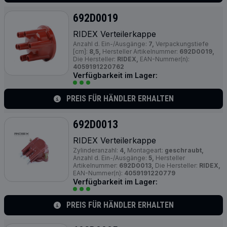
692D0019
RIDEX Verteilerkappe
Anzahl d. Ein-/Ausgänge:
7,
Verpackungstiefe
[cm]:
8,5,
Hersteller Artikelnummer:
692D0019,
Die Hersteller:
RIDEX,
EAN-Nummer(n):
4059191220762
Verfügbarkeit im Lager:
PREIS FÜR HÄNDLER ERHALTEN
692D0013
RIDEX Verteilerkappe
Zylinderanzahl:
4,
Montageart:
geschraubt,
Anzahl d. Ein-/Ausgänge:
5,
Hersteller
Artikelnummer:
692D0013,
Die Hersteller:
RIDEX,
EAN-Nummer(n):
4059191220779
Verfügbarkeit im Lager:
PREIS FÜR HÄNDLER ERHALTEN