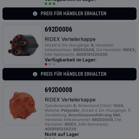
PREIS FÜR HÄNDLER ERHALTEN
692D0006
RIDEX Verteilerkappe
Anzahl d. Ein-/Ausgänge:
6,
Hersteller
Artikelnummer:
692D0006,
Die Hersteller:
RIDEX,
EAN-Nummer(n):
4059191220205
Verfügbarkeit im Lager:
PREIS FÜR HÄNDLER ERHALTEN
692D0008
RIDEX Verteilerkappe
Zylinderanzahl:
6,
Widerstand [Ohm]:
1000,
Material:
Polyester,
Anzahl d. Ein-/Ausgänge:
7,
Zündleitung:
Anschlussausführung SAE,
Hersteller Artikelnummer:
692D0008,
Die
Hersteller:
RIDEX,
EAN-Nummer(n):
4059191220229
Nicht auf Lager