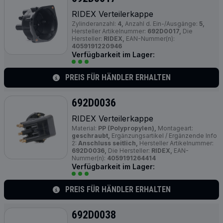
RIDEX Verteilerkappe
Zylinderanzahl:
4,
Anzahl d. Ein-/Ausgänge:
5,
Hersteller Artikelnummer:
692D0017,
Die
Hersteller:
RIDEX,
EAN-Nummer(n):
4059191220946
Verfügbarkeit im Lager:
PREIS FÜR HÄNDLER ERHALTEN
692D0036
RIDEX Verteilerkappe
Material:
PP (Polypropylen),
Montageart:
geschraubt,
Ergänzungsartikel / Ergänzende Info
2:
Anschluss seitlich,
Hersteller Artikelnummer:
692D0036,
Die Hersteller:
RIDEX,
EAN-
Nummer(n):
4059191264414
Verfügbarkeit im Lager:
PREIS FÜR HÄNDLER ERHALTEN
692D0038