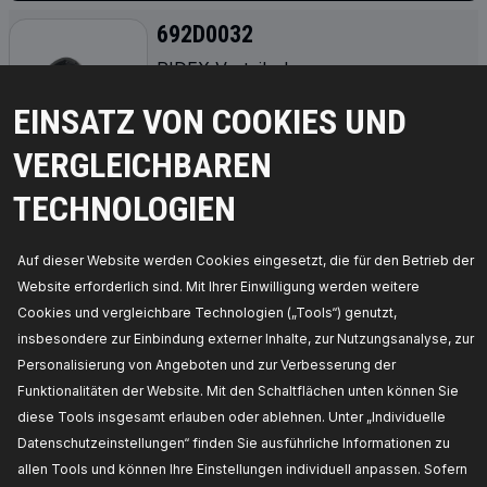
692D0032
RIDEX Verteilerkappe
Höhe mm:
79,
Material:
PBT
(Polybutylenterephthalat),
Anzahl d.
EINSATZ VON COOKIES UND
Ein-/Ausgänge:
5,
Zündverteiler/-läufer:
Anschlussausführung SAE,
Hersteller
VERGLEICHBAREN
Artikelnummer:
692D0032,
Die Hersteller:
RIDEX,
EAN-Nummer(n):
4059191220717
Verfügbarkeit im Lager:
TECHNOLOGIEN
PREIS FÜR HÄNDLER ERHALTEN
Auf dieser Website werden Cookies eingesetzt, die für den Betrieb der
Website erforderlich sind. Mit Ihrer Einwilligung werden weitere
692D0024
Cookies und vergleichbare Technologien („Tools“) genutzt,
RIDEX Verteilerkappe
insbesondere zur Einbindung externer Inhalte, zur Nutzungsanalyse, zur
Montageart:
geschraubt,
Anzahl d.
Personalisierung von Angeboten und zur Verbesserung der
Ein-/Ausgänge:
5,
Hersteller Artikelnummer:
692D0024,
Die Hersteller:
RIDEX,
EAN-
Funktionalitäten der Website. Mit den Schaltflächen unten können Sie
Nummer(n):
4059191220724
diese Tools insgesamt erlauben oder ablehnen. Unter „Individuelle
Verfügbarkeit im Lager:
Datenschutzeinstellungen“ finden Sie ausführliche Informationen zu
PREIS FÜR HÄNDLER ERHALTEN
allen Tools und können Ihre Einstellungen individuell anpassen. Sofern