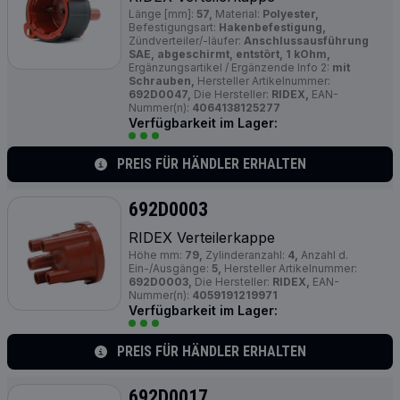
Länge [mm]:
57,
Material:
Polyester,
Befestigungsart:
Hakenbefestigung,
Zündverteiler/-läufer:
Anschlussausführung
SAE, abgeschirmt, entstört, 1 kOhm,
Ergänzungsartikel / Ergänzende Info 2:
mit
Schrauben,
Hersteller Artikelnummer:
692D0047,
Die Hersteller:
RIDEX,
EAN-
Nummer(n):
4064138125277
Verfügbarkeit im Lager:
PREIS FÜR HÄNDLER ERHALTEN
692D0003
RIDEX Verteilerkappe
Höhe mm:
79,
Zylinderanzahl:
4,
Anzahl d.
Ein-/Ausgänge:
5,
Hersteller Artikelnummer:
692D0003,
Die Hersteller:
RIDEX,
EAN-
Nummer(n):
4059191219971
Verfügbarkeit im Lager:
PREIS FÜR HÄNDLER ERHALTEN
692D0017