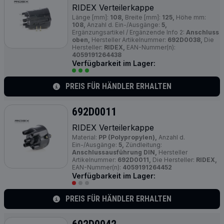
RIDEX Verteilerkappe
Länge [mm]:
108,
Breite [mm]:
125,
Höhe mm:
108,
Anzahl d. Ein-/Ausgänge:
5,
Ergänzungsartikel / Ergänzende Info 2:
Anschluss
oben,
Hersteller Artikelnummer:
692D0038,
Die
Hersteller:
RIDEX,
EAN-Nummer(n):
4059191264438
Verfügbarkeit im Lager:
PREIS FÜR HÄNDLER ERHALTEN
692D0011
RIDEX Verteilerkappe
Material:
PP (Polypropylen),
Anzahl d.
Ein-/Ausgänge:
5,
Zündleitung:
Anschlussausführung DIN,
Hersteller
Artikelnummer:
692D0011,
Die Hersteller:
RIDEX,
EAN-Nummer(n):
4059191264452
Verfügbarkeit im Lager:
PREIS FÜR HÄNDLER ERHALTEN