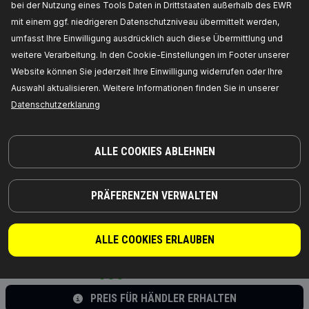
bei der Nutzung eines Tools Daten in Drittstaaten außerhalb des EWR
692D0031
mit einem ggf. niedrigeren Datenschutzniveau übermittelt werden,
umfasst Ihre Einwilligung ausdrücklich auch diese Übermittlung und
RIDEX Verteilerkappe
weitere Verarbeitung. In den Cookie-Einstellungen im Footer unserer
Länge [mm]:
88,
Breite [mm]:
107,
Höhe mm:
88,
Zylinderanzahl:
6,
Material:
Polyester,
Anzahl d.
Website können Sie jederzeit Ihre Einwilligung widerrufen oder Ihre
Ein-/Ausgänge:
7,
Zündverteiler/-läufer:
Auswahl aktualisieren. Weitere Informationen finden Sie in unserer
Anschlussausführung DIN,
Hersteller
Artikelnummer:
692D0031,
Die Hersteller:
RIDEX,
Datenschutzerklarung
EAN-Nummer(n):
4059191220731
Verfügbarkeit im Lager:
ALLE COOKIES ABLEHNEN
PREIS FÜR HÄNDLER ERHALTEN
692D0022
PRÄFERENZEN VERWALTEN
RIDEX Verteilerkappe
Zylinderanzahl:
4,
Anzahl d. Ein-/Ausgänge:
5,
Hersteller Artikelnummer:
692D0022,
Die
ALLE COOKIES ERLAUBEN
Hersteller:
RIDEX,
EAN-Nummer(n):
4059191220755
Verfügbarkeit im Lager:
PREIS FÜR HÄNDLER ERHALTEN