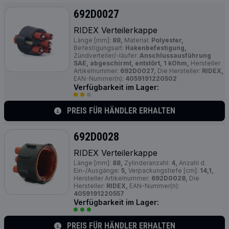
692D0027
RIDEX Verteilerkappe
Länge [mm]:
88,
Material:
Polyester,
Befestigungsart:
Hakenbefestigung,
Zündverteiler/-läufer:
Anschlussausführung
SAE, abgeschirmt, entstört, 1 kOhm,
Hersteller
Artikelnummer:
692D0027,
Die Hersteller:
RIDEX,
EAN-Nummer(n):
4059191220502
Verfügbarkeit im Lager:
PREIS FÜR HÄNDLER ERHALTEN
692D0028
RIDEX Verteilerkappe
Länge [mm]:
88,
Zylinderanzahl:
4,
Anzahl d.
Ein-/Ausgänge:
5,
Verpackungstiefe [cm]:
14,1,
Hersteller Artikelnummer:
692D0028,
Die
Hersteller:
RIDEX,
EAN-Nummer(n):
4059191220557
Verfügbarkeit im Lager:
PREIS FÜR HÄNDLER ERHALTEN