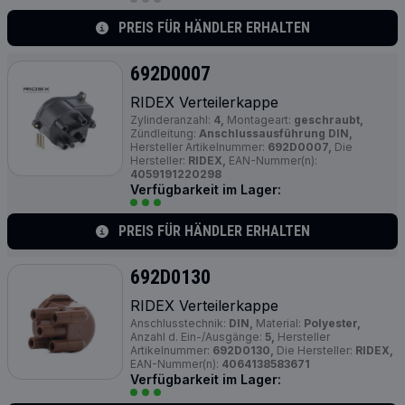
PREIS FÜR HÄNDLER ERHALTEN
692D0007
RIDEX Verteilerkappe
Zylinderanzahl:
4,
Montageart:
geschraubt,
Zündleitung:
Anschlussausführung DIN,
Hersteller Artikelnummer:
692D0007,
Die
Hersteller:
RIDEX,
EAN-Nummer(n):
4059191220298
Verfügbarkeit im Lager:
PREIS FÜR HÄNDLER ERHALTEN
692D0130
RIDEX Verteilerkappe
Anschlusstechnik:
DIN,
Material:
Polyester,
Anzahl d. Ein-/Ausgänge:
5,
Hersteller
Artikelnummer:
692D0130,
Die Hersteller:
RIDEX,
EAN-Nummer(n):
4064138583671
Verfügbarkeit im Lager: