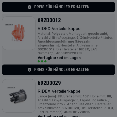
PREIS FÜR HÄNDLER ERHALTEN
692D0012
RIDEX Verteilerkappe
Material:
Polyester,
Montageart:
geschraubt,
Anzahl d. Ein-/Ausgänge:
5,
Zündverteiler/-läufer:
Anschlussausführung Sägezahn,
abgeschirmt,
Hersteller Artikelnummer:
692D0012,
Die Hersteller:
RIDEX,
EAN-
Nummer(n):
4059191220793
Verfügbarkeit im Lager:
PREIS FÜR HÄNDLER ERHALTEN
692D0029
RIDEX Verteilerkappe
Länge [mm]:
88,
Breite [mm]:
107,
Höhe mm:
88,
Anzahl d. Ein-/Ausgänge:
5,
Ergänzungsartikel /
Ergänzende Info 2:
Anschluss oben,
Hersteller
Artikelnummer:
692D0029,
Die Hersteller:
RIDEX,
EAN-Nummer(n):
4059191220915
Verfügbarkeit im Lager: