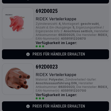
692D0025
RIDEX Verteilerkappe
Zylinderanzahl:
4,
Montageart:
geschraubt,
Anzahl d. Ein-/Ausgänge:
5,
Ergänzungsartikel /
Ergänzende Info 2:
Anschluss seitlich,
Hersteller
Artikelnummer:
692D0025,
Die Hersteller:
RIDEX,
EAN-Nummer(n):
4059191220670
Verfügbarkeit im Lager:
PREIS FÜR HÄNDLER ERHALTEN
692D0023
RIDEX Verteilerkappe
Material:
Polyester,
Zündverteiler/-läufer:
Anschlussausführung DIN,
Hersteller
Artikelnummer:
692D0023,
Die Hersteller:
RIDEX,
EAN-Nummer(n):
4059191220700
Verfügbarkeit im Lager:
PREIS FÜR HÄNDLER ERHALTEN