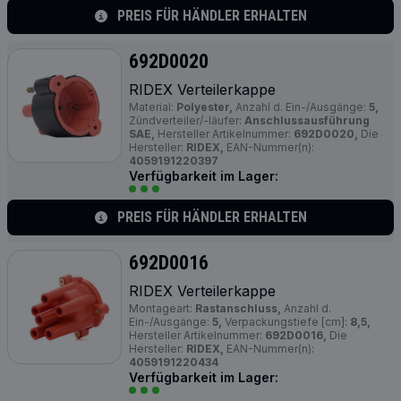
PREIS FÜR HÄNDLER ERHALTEN
692D0020
RIDEX Verteilerkappe
Material:
Polyester,
Anzahl d. Ein-/Ausgänge:
5,
Zündverteiler/-läufer:
Anschlussausführung
SAE,
Hersteller Artikelnummer:
692D0020,
Die
Hersteller:
RIDEX,
EAN-Nummer(n):
4059191220397
Verfügbarkeit im Lager:
PREIS FÜR HÄNDLER ERHALTEN
692D0016
RIDEX Verteilerkappe
Montageart:
Rastanschluss,
Anzahl d.
Ein-/Ausgänge:
5,
Verpackungstiefe [cm]:
8,5,
Hersteller Artikelnummer:
692D0016,
Die
Hersteller:
RIDEX,
EAN-Nummer(n):
4059191220434
Verfügbarkeit im Lager: