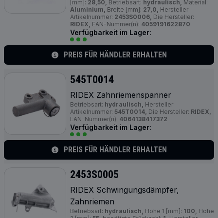
[mm]:
28,50,
Betriebsart:
hydraulisch,
Material:
Aluminium,
Breite [mm]:
27,0,
Hersteller
Artikelnummer:
2453S0006,
Die Hersteller:
RIDEX,
EAN-Nummer(n):
4059191622870
Verfügbarkeit im Lager:
PREIS FÜR HÄNDLER ERHALTEN
545T0014
RIDEX Zahnriemenspanner
Betriebsart:
hydraulisch,
Hersteller
Artikelnummer:
545T0014,
Die Hersteller:
RIDEX,
EAN-Nummer(n):
4064138417372
Verfügbarkeit im Lager:
PREIS FÜR HÄNDLER ERHALTEN
2453S0005
RIDEX Schwingungsdämpfer,
Zahnriemen
Betriebsart:
hydraulisch,
Höhe 1 [mm]:
100,
Höhe