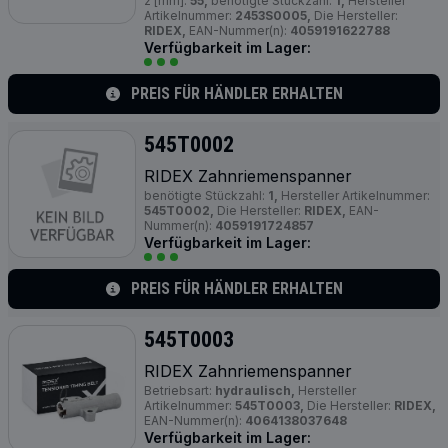
2 [mm]:
55,
benötigte Stückzahl:
1,
Hersteller
Artikelnummer:
2453S0005,
Die Hersteller:
RIDEX,
EAN-Nummer(n):
4059191622788
Verfügbarkeit im Lager:
PREIS FÜR HÄNDLER ERHALTEN
545T0002
RIDEX Zahnriemenspanner
benötigte Stückzahl:
1,
Hersteller Artikelnummer:
545T0002,
Die Hersteller:
RIDEX,
EAN-
Nummer(n):
4059191724857
Verfügbarkeit im Lager:
PREIS FÜR HÄNDLER ERHALTEN
545T0003
RIDEX Zahnriemenspanner
Betriebsart:
hydraulisch,
Hersteller
Artikelnummer:
545T0003,
Die Hersteller:
RIDEX,
EAN-Nummer(n):
4064138037648
Verfügbarkeit im Lager: