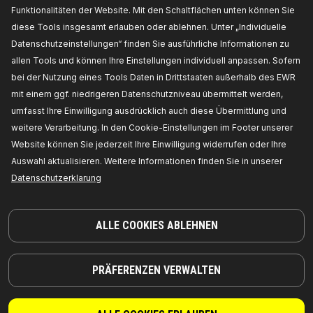
Funktionalitäten der Website. Mit den Schaltflächen unten können Sie
2453S0014
diese Tools insgesamt erlauben oder ablehnen. Unter „Individuelle
RIDEX Schwingungsdämpfer,
Datenschutzeinstellungen“ finden Sie ausführliche Informationen zu
Zahnriemen
allen Tools und können Ihre Einstellungen individuell anpassen. Sofern
Betriebsart:
hydraulisch,
Hersteller
bei der Nutzung eines Tools Daten in Drittstaaten außerhalb des EWR
Artikelnummer:
2453S0014,
Die Hersteller:
RIDEX,
EAN-Nummer(n):
4059191573738
mit einem ggf. niedrigeren Datenschutzniveau übermittelt werden,
Verfügbarkeit im Lager:
umfasst Ihre Einwilligung ausdrücklich auch diese Übermittlung und
weitere Verarbeitung. In den Cookie-Einstellungen im Footer unserer
PREIS FÜR HÄNDLER ERHALTEN
Website können Sie jederzeit Ihre Einwilligung widerrufen oder Ihre
Auswahl aktualisieren. Weitere Informationen finden Sie in unserer
2453S0004
Datenschutzerklarung
RIDEX Schwingungsdämpfer,
Zahnriemen
ALLE COOKIES ABLEHNEN
Material:
Aluminium,
Breite [mm]:
27,
Betriebsart:
hydraulisch,
Durchmesser:
28,5,
Hersteller
Artikelnummer:
2453S0004,
Die Hersteller:
RIDEX,
EAN-Nummer(n):
4059191622764
Verfügbarkeit im Lager:
PRÄFERENZEN VERWALTEN
PREIS FÜR HÄNDLER ERHALTEN