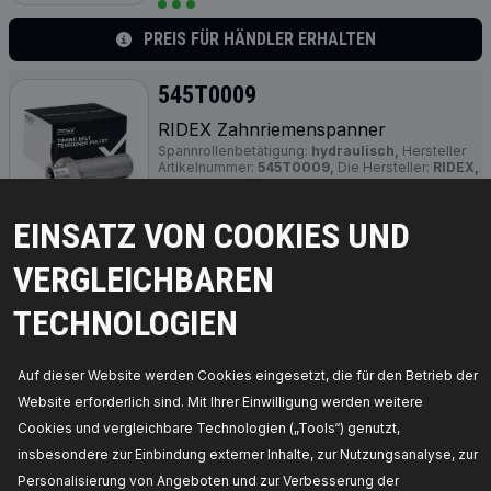
PREIS FÜR HÄNDLER ERHALTEN
545T0009
RIDEX Zahnriemenspanner
Spannrollenbetätigung:
hydraulisch,
Hersteller
Artikelnummer:
545T0009,
Die Hersteller:
RIDEX,
EAN-Nummer(n):
4064138126311
Verfügbarkeit im Lager:
EINSATZ VON COOKIES UND
PREIS FÜR HÄNDLER ERHALTEN
VERGLEICHBAREN
545T0013
TECHNOLOGIEN
RIDEX Zahnriemenspanner
Betriebsart:
hydraulisch,
Hersteller
Auf dieser Website werden Cookies eingesetzt, die für den Betrieb der
Artikelnummer:
545T0013,
Die Hersteller:
RIDEX,
EAN-Nummer(n):
4064138333429
Website erforderlich sind. Mit Ihrer Einwilligung werden weitere
Verfügbarkeit im Lager:
Cookies und vergleichbare Technologien („Tools“) genutzt,
insbesondere zur Einbindung externer Inhalte, zur Nutzungsanalyse, zur
PREIS FÜR HÄNDLER ERHALTEN
Personalisierung von Angeboten und zur Verbesserung der