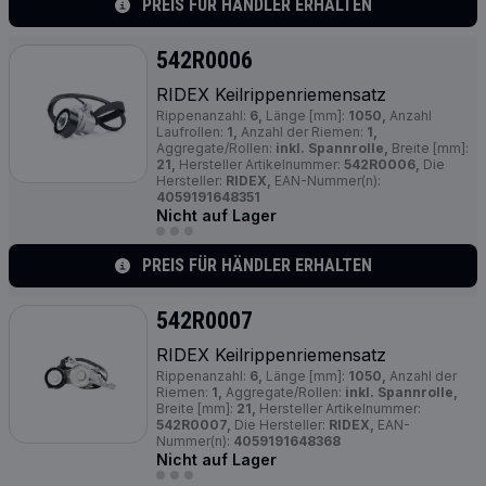
PREIS FÜR HÄNDLER ERHALTEN
542R0006
RIDEX Keilrippenriemensatz
Rippenanzahl:
6,
Länge [mm]:
1050,
Anzahl
Laufrollen:
1,
Anzahl der Riemen:
1,
Aggregate/Rollen:
inkl. Spannrolle,
Breite [mm]:
21,
Hersteller Artikelnummer:
542R0006,
Die
Hersteller:
RIDEX,
EAN-Nummer(n):
4059191648351
Nicht auf Lager
PREIS FÜR HÄNDLER ERHALTEN
542R0007
RIDEX Keilrippenriemensatz
Rippenanzahl:
6,
Länge [mm]:
1050,
Anzahl der
Riemen:
1,
Aggregate/Rollen:
inkl. Spannrolle,
Breite [mm]:
21,
Hersteller Artikelnummer:
542R0007,
Die Hersteller:
RIDEX,
EAN-
Nummer(n):
4059191648368
Nicht auf Lager