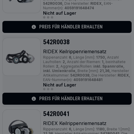
542R0036,
Die Hersteller:
RIDEX,
EAN-
Nummer(n):
4059191648474
Nicht auf Lager
PREIS FÜR HÄNDLER ERHALTEN
542R0038
RIDEX Keilrippenriemensatz
Rippenanzahl:
6,
Länge [mm]:
1750,
Anzahl
Laufrollen:
2,
Anzahl der Riemen:
1,
beinhaltete
Rollen:
2,
Aggregate/Rollen:
inkl. Spannrolle,
inkl. Umlenkrolle,
Breite [mm]:
21,36,
Hersteller
Artikelnummer:
542R0038,
Die Hersteller:
RIDEX,
EAN-Nummer(n):
4059191648481
Nicht auf Lager
PREIS FÜR HÄNDLER ERHALTEN
542R0041
RIDEX Keilrippenriemensatz
Rippenanzahl:
6,
Länge [mm]:
1180,
Breite 1 [mm]:
21,36,
Hersteller Artikelnummer:
542R0041,
Die