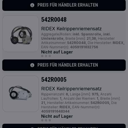
PREIS FÜR HÄNDLER ERHALTEN
542R0048
RIDEX Keilrippenriemensatz
Aggregate/Rollen:
inkl. Spannrolle, inkl.
Umlenkrolle,
Breite [mm]:
21,36,
Hersteller
Artikelnummer:
542R0048,
Die Hersteller:
RIDEX,
EAN-Nummer(n):
4059191632756
Nicht auf Lager
PREIS FÜR HÄNDLER ERHALTEN
542R0005
RIDEX Keilrippenriemensatz
Rippenanzahl:
6,
Länge [mm]:
975,
Anzahl
Laufrollen:
1,
Anzahl der Riemen:
1,
Breite [mm]:
21,
Hersteller Artikelnummer:
542R0005,
Die
Hersteller:
RIDEX,
EAN-Nummer(n):
4059191648344
Nicht auf Lager