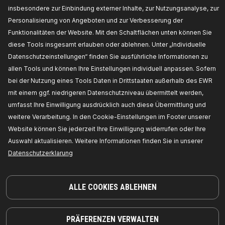
Hersteller:
RIDEX,
EAN-Nummer(n):
4059191672363
insbesondere zur Einbindung externer Inhalte, zur Nutzungsanalyse, zur
Nicht auf Lager
Personalisierung von Angeboten und zur Verbesserung der
Funktionalitäten der Website. Mit den Schaltflächen unten können Sie
PREIS FÜR HÄNDLER ERHALTEN
diese Tools insgesamt erlauben oder ablehnen. Unter „Individuelle
Datenschutzeinstellungen“ finden Sie ausführliche Informationen zu
542R0004
allen Tools und können Ihre Einstellungen individuell anpassen. Sofern
RIDEX Keilrippenriemensatz
bei der Nutzung eines Tools Daten in Drittstaaten außerhalb des EWR
Rippenanzahl:
6,
Länge [mm]:
1195,
Anzahl
mit einem ggf. niedrigeren Datenschutzniveau übermittelt werden,
Laufrollen:
1,
Anzahl der Riemen:
1,
beinhaltete
umfasst Ihre Einwilligung ausdrücklich auch diese Übermittlung und
Rollen:
1,
Gewicht [g]:
1200,
Breite [mm]:
21,
Hersteller Artikelnummer:
542R0004,
Die
weitere Verarbeitung. In den Cookie-Einstellungen im Footer unserer
Hersteller:
RIDEX,
EAN-Nummer(n):
4059191672448
Website können Sie jederzeit Ihre Einwilligung widerrufen oder Ihre
Nicht auf Lager
Auswahl aktualisieren. Weitere Informationen finden Sie in unserer
Datenschutzerklarung
PREIS FÜR HÄNDLER ERHALTEN
542R0010
ALLE COOKIES ABLEHNEN
RIDEX Keilrippenriemensatz
Rippenanzahl:
7,
Länge [mm]:
2035,
Anzahl der
PRÄFERENZEN VERWALTEN
Riemen:
1,
beinhaltete Rollen:
3,