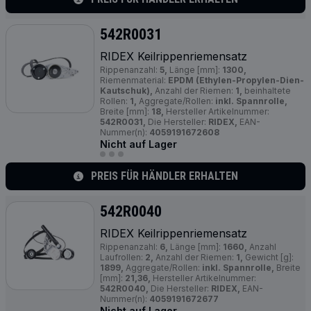
542R0031
RIDEX Keilrippenriemensatz
Rippenanzahl:
5,
Länge [mm]:
1300,
Riemenmaterial:
EPDM (Ethylen-Propylen-Dien-
Kautschuk),
Anzahl der Riemen:
1,
beinhaltete
Rollen:
1,
Aggregate/Rollen:
inkl. Spannrolle,
Breite [mm]:
18,
Hersteller Artikelnummer:
542R0031,
Die Hersteller:
RIDEX,
EAN-
Nummer(n):
4059191672608
Nicht auf Lager
PREIS FÜR HÄNDLER ERHALTEN
542R0040
RIDEX Keilrippenriemensatz
Rippenanzahl:
6,
Länge [mm]:
1660,
Anzahl
Laufrollen:
2,
Anzahl der Riemen:
1,
Gewicht [g]:
1899,
Aggregate/Rollen:
inkl. Spannrolle,
Breite
[mm]:
21,36,
Hersteller Artikelnummer:
542R0040,
Die Hersteller:
RIDEX,
EAN-
Nummer(n):
4059191672677
Nicht auf Lager