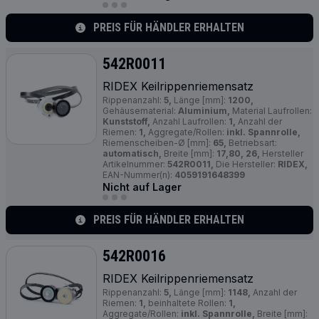
PREIS FÜR HÄNDLER ERHALTEN
542R0011
RIDEX Keilrippenriemensatz
Rippenanzahl:
5,
Länge [mm]:
1200,
Gehäusematerial:
Aluminium,
Material Laufrollen:
Kunststoff,
Anzahl Laufrollen:
1,
Anzahl der
Riemen:
1,
Aggregate/Rollen:
inkl. Spannrolle,
Riemenscheiben-Ø [mm]:
65,
Betriebsart:
automatisch,
Breite [mm]:
17,80, 26,
Hersteller
Artikelnummer:
542R0011,
Die Hersteller:
RIDEX,
EAN-Nummer(n):
4059191648399
Nicht auf Lager
PREIS FÜR HÄNDLER ERHALTEN
542R0016
RIDEX Keilrippenriemensatz
Rippenanzahl:
5,
Länge [mm]:
1148,
Anzahl der
Riemen:
1,
beinhaltete Rollen:
1,
Aggregate/Rollen:
inkl. Spannrolle,
Breite [mm]: