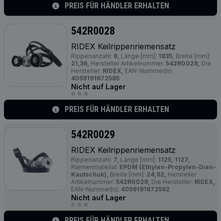
PREIS FÜR HÄNDLER ERHALTEN
542R0028
RIDEX Keilrippenriemensatz
Rippenanzahl:
6,
Länge [mm]:
1835,
Breite [mm]:
21,36,
Hersteller Artikelnummer:
542R0028,
Die
Hersteller:
RIDEX,
EAN-Nummer(n):
4059191672585
Nicht auf Lager
PREIS FÜR HÄNDLER ERHALTEN
542R0029
RIDEX Keilrippenriemensatz
Rippenanzahl:
7,
Länge [mm]:
1125, 1127,
Riemenmaterial:
EPDM (Ethylen-Propylen-Dien-
Kautschuk),
Breite [mm]:
24,92,
Hersteller
Artikelnummer:
542R0029,
Die Hersteller:
RIDEX,
EAN-Nummer(n):
4059191672592
Nicht auf Lager
PREIS FÜR HÄNDLER ERHALTEN