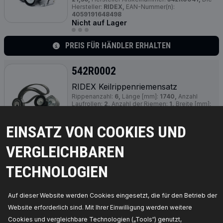
Hersteller:
RIDEX,
EAN-Nummer(n):
4059191648498
Nicht auf Lager
PREIS FÜR HÄNDLER ERHALTEN
542R0002
RIDEX Keilrippenriemensatz
Rippenanzahl:
6,
Länge [mm]:
1740,
Anzahl
Laufrollen:
2,
Anzahl der Riemen:
1,
Breite [mm]:
21,
Hersteller Artikelnummer:
542R0002,
Die
Hersteller:
RIDEX,
EAN-Nummer(n):
EINSATZ VON COOKIES UND
4059191672349
Nicht auf Lager
VERGLEICHBAREN
PREIS FÜR HÄNDLER ERHALTEN
TECHNOLOGIEN
542R0003
Auf dieser Website werden Cookies eingesetzt, die für den Betrieb der
RIDEX Keilrippenriemensatz
Website erforderlich sind. Mit Ihrer Einwilligung werden weitere
Rippenanzahl:
6,
Länge [mm]:
1090,
Breite [mm]:
21,36,
Hersteller Artikelnummer:
542R0003,
Die
Cookies und vergleichbare Technologien („Tools“) genutzt,