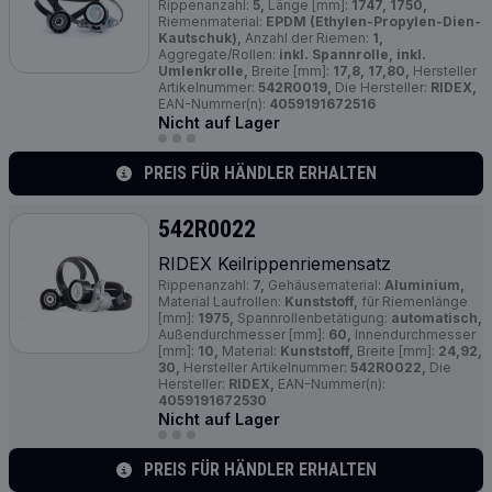
Rippenanzahl:
5,
Länge [mm]:
1747, 1750,
Riemenmaterial:
EPDM (Ethylen-Propylen-Dien-
Kautschuk),
Anzahl der Riemen:
1,
Aggregate/Rollen:
inkl. Spannrolle, inkl.
Umlenkrolle,
Breite [mm]:
17,8, 17,80,
Hersteller
Artikelnummer:
542R0019,
Die Hersteller:
RIDEX,
EAN-Nummer(n):
4059191672516
Nicht auf Lager
PREIS FÜR HÄNDLER ERHALTEN
542R0022
RIDEX Keilrippenriemensatz
Rippenanzahl:
7,
Gehäusematerial:
Aluminium,
Material Laufrollen:
Kunststoff,
für Riemenlänge
[mm]:
1975,
Spannrollenbetätigung:
automatisch,
Außendurchmesser [mm]:
60,
Innendurchmesser
[mm]:
10,
Material:
Kunststoff,
Breite [mm]:
24,92,
30,
Hersteller Artikelnummer:
542R0022,
Die
Hersteller:
RIDEX,
EAN-Nummer(n):
4059191672530
Nicht auf Lager
PREIS FÜR HÄNDLER ERHALTEN