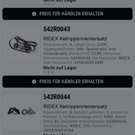
PREIS FÜR HÄNDLER ERHALTEN
542R0043
RIDEX Keilrippenriemensatz
Rippenanzahl:
6,
Länge [mm]:
2260,
Aggregate/Rollen:
inkl. Spannrolle, inkl.
Umlenkrolle,
Breite [mm]:
21,36,
Hersteller
Artikelnummer:
542R0043,
Die Hersteller:
RIDEX,
EAN-Nummer(n):
4059191672691
Nicht auf Lager
PREIS FÜR HÄNDLER ERHALTEN
542R0044
RIDEX Keilrippenriemensatz
Rippenanzahl:
6,
Anzahl Laufrollen:
1,
Anzahl der
Riemen:
1,
für Riemenlänge [mm]:
1050,
Breite
[mm]:
21,
Hersteller Artikelnummer:
542R0044,
Die Hersteller:
RIDEX,
EAN-Nummer(n):
4059191675784