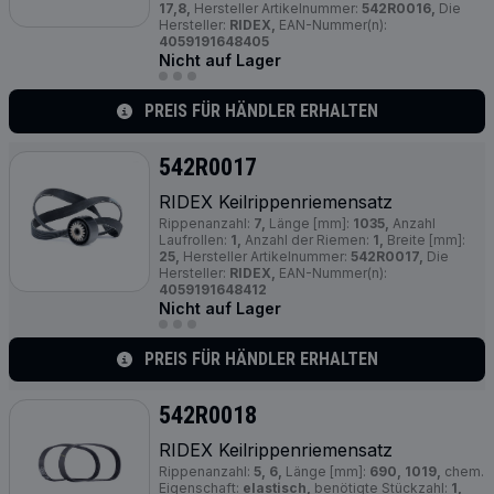
17,8,
Hersteller Artikelnummer:
542R0016,
Die
Hersteller:
RIDEX,
EAN-Nummer(n):
4059191648405
Nicht auf Lager
PREIS FÜR HÄNDLER ERHALTEN
542R0017
RIDEX Keilrippenriemensatz
Rippenanzahl:
7,
Länge [mm]:
1035,
Anzahl
Laufrollen:
1,
Anzahl der Riemen:
1,
Breite [mm]:
25,
Hersteller Artikelnummer:
542R0017,
Die
Hersteller:
RIDEX,
EAN-Nummer(n):
4059191648412
Nicht auf Lager
PREIS FÜR HÄNDLER ERHALTEN
542R0018
RIDEX Keilrippenriemensatz
Rippenanzahl:
5, 6,
Länge [mm]:
690, 1019,
chem.
Eigenschaft:
elastisch,
benötigte Stückzahl:
1,