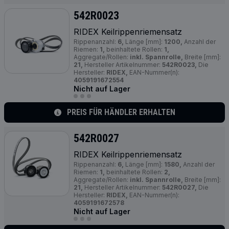
542R0023
RIDEX Keilrippenriemensatz
Rippenanzahl:
6,
Länge [mm]:
1200,
Anzahl der
Riemen:
1,
beinhaltete Rollen:
1,
Aggregate/Rollen:
inkl. Spannrolle,
Breite [mm]:
21,
Hersteller Artikelnummer:
542R0023,
Die
Hersteller:
RIDEX,
EAN-Nummer(n):
4059191672554
Nicht auf Lager
PREIS FÜR HÄNDLER ERHALTEN
542R0027
RIDEX Keilrippenriemensatz
Rippenanzahl:
6,
Länge [mm]:
1580,
Anzahl der
Riemen:
1,
beinhaltete Rollen:
2,
Aggregate/Rollen:
inkl. Spannrolle,
Breite [mm]:
21,
Hersteller Artikelnummer:
542R0027,
Die
Hersteller:
RIDEX,
EAN-Nummer(n):
4059191672578
Nicht auf Lager