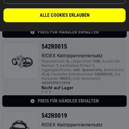
Aggregate/Rollen:
inkl. Spannrolle, inkl.
Umlenkrolle,
Breite [mm]:
25,
Hersteller
Artikelnummer:
542R0010,
Die Hersteller:
RIDEX,
EAN-Nummer(n):
4059191672455
ALLE COOKIES ERLAUBEN
Nicht auf Lager
PREIS FÜR HÄNDLER ERHALTEN
542R0015
RIDEX Keilrippenriemensatz
Rippenanzahl:
6,
Länge [mm]:
1195,
Anzahl der
Riemen:
1,
beinhaltete Rollen:
1,
Aggregate/Rollen:
inkl. Spannrolle,
Breite [mm]:
21,4,
Hersteller Artikelnummer:
542R0015,
Die
Hersteller:
RIDEX,
EAN-Nummer(n):
4059191672509
Nicht auf Lager
PREIS FÜR HÄNDLER ERHALTEN
542R0019
RIDEX Keilrippenriemensatz