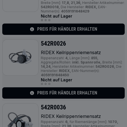
Breite [mm]:
17,8, 21,36,
Hersteller Artikelnummer:
542R0018,
Die Hersteller:
RIDEX,
EAN-
Nummer(n):
4059191648429
Nicht auf Lager
PREIS FÜR HÄNDLER ERHALTEN
542R0026
RIDEX Keilrippenriemensatz
Rippenanzahl:
4,
Länge [mm]:
855,
Aggregate/Rollen:
inkl. Spannrolle,
Breite [mm]:
14,24,
Hersteller Artikelnummer:
542R0026,
Die
Hersteller:
RIDEX,
EAN-Nummer(n):
4059191648450
Nicht auf Lager
PREIS FÜR HÄNDLER ERHALTEN
542R0036
RIDEX Keilrippenriemensatz
Rippenanzahl:
6,
für Riemenlänge [mm]:
1070,
Breite [mm]:
21,36,
Hersteller Artikelnummer: