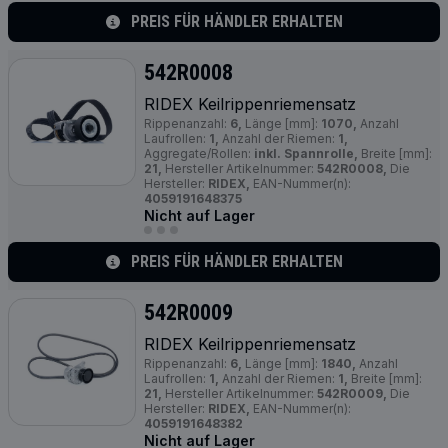
PREIS FÜR HÄNDLER ERHALTEN
542R0008
RIDEX Keilrippenriemensatz
Rippenanzahl:
6,
Länge [mm]:
1070,
Anzahl
Laufrollen:
1,
Anzahl der Riemen:
1,
Aggregate/Rollen:
inkl. Spannrolle,
Breite [mm]:
21,
Hersteller Artikelnummer:
542R0008,
Die
Hersteller:
RIDEX,
EAN-Nummer(n):
4059191648375
Nicht auf Lager
PREIS FÜR HÄNDLER ERHALTEN
542R0009
RIDEX Keilrippenriemensatz
Rippenanzahl:
6,
Länge [mm]:
1840,
Anzahl
Laufrollen:
1,
Anzahl der Riemen:
1,
Breite [mm]:
21,
Hersteller Artikelnummer:
542R0009,
Die
Hersteller:
RIDEX,
EAN-Nummer(n):
4059191648382
Nicht auf Lager